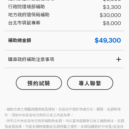
$3,300
行政院環境部補助
$30,000
地方政府環保局補助
$8,000
台北市袋鼠專案
$49,300
補助
總金額
購車政府補助注意事項
台北市汰購(新舊車主同一人)補助限制：
產業發展署補助期間內一人僅限補助一台
預約試騎
專人聯繫
產業發展署補助限中華民國國民、持有中華民國永久居留證之外
籍人士
一人僅限申請一次環保局補助
須年滿十八歲
- 補助方案之相關具體資格及限制，包括但不限於申請方式、期限、名額等條
汰舊車車輛於115年報廢回收
件，須依中央或各地方政府公告之內容為準。
環保局汰購補助 - 發票開立日須在補助年度(115年)內
- 所列之中央或各地方政府補助款金額，均以當年度最新公告之補助辦法、名額
環保局汰購補助 - 新購車車主戶籍設籍於臺北市滿一年(含)以上
及金額為準，可能有隨時變動或名額用罄之情形。本網站雖將於中央及/或各地
環保局汰購補助 - 汰舊車車籍須於114年12月31日前設籍於臺北市