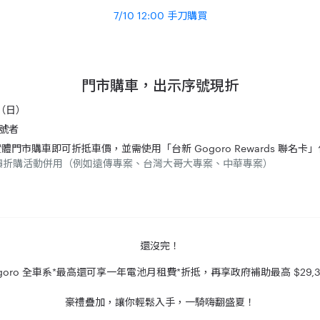
7/10 12:00 手刀購買
門市購車，出示序號現折
9（日）
號者
體門市購車即可折抵車價，並需使用「台新 Gogoro Rewards 聯名卡
價折購活動併用（例如遠傳專案、台灣大哥大專案、中華專案）
還沒完！
ogoro 全車系*最高還可享一年電池月租費*折抵，再享政府補助最高 $29,300
豪禮疊加，讓你輕鬆入手，一騎嗨翻盛夏！