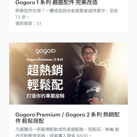
Gogoro 1 系列 嚴選配件 完美改造
原廠控你在哪？一體成型鋁合金踏墊套組特惠中，至低
73 折！
適用車款：S1
Gogoro Premium / Gogoro 2 系列 熱銷配
件 輕鬆搭配
凡選購任一原廠標配胎或性能選配胎，搭配前／後輪 胎
內式胎壓偵測器，成套購入現省 $800。