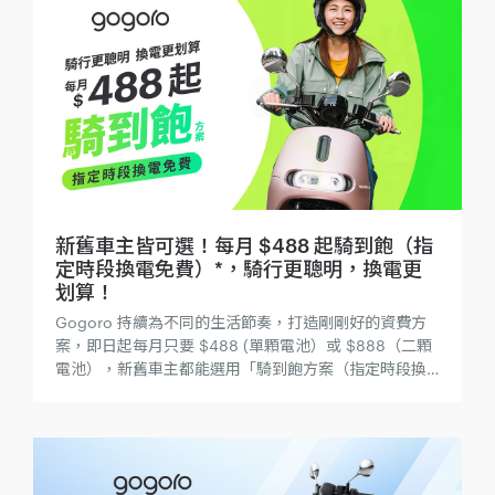
新舊車主皆可選！每月 $488 起騎到飽（指
定時段換電免費）*，騎行更聰明，換電更
划算！
Gogoro 持續為不同的生活節奏，打造剛剛好的資費方
案，即日起每月只要 $488 (單顆電池）或 $888（二顆
電池），新舊車主都能選用「騎到飽方案（指定時段換
電免費）」。