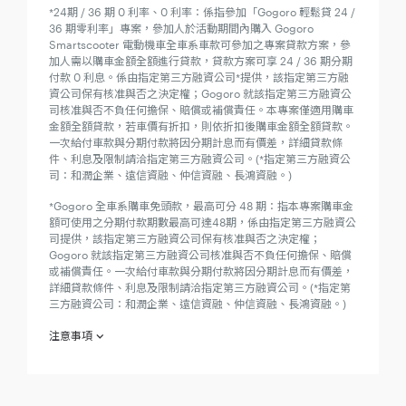
*24期 / 36 期 0 利率、0 利率：係指參加「Gogoro 輕鬆貸 24 /
36 期零利率」專案，參加人於活動期間內購入 Gogoro
Smartscooter 電動機車全車系車款可參加之專案貸款方案，參
加人需以購車金額全額進行貸款，貸款方案可享 24 / 36 期分期
付款 0 利息。係由指定第三方融資公司*提供，該指定第三方融
資公司保有核准與否之決定權；Gogoro 就該指定第三方融資公
司核准與否不負任何擔保、賠償或補償責任。本專案僅適用購車
金額全額貸款，若車價有折扣，則依折扣後購車金額全額貸款。
一次給付車款與分期付款將因分期計息而有價差，詳細貸款條
件、利息及限制請洽指定第三方融資公司。(*指定第三方融資公
司：和潤企業、遠信資融、仲信資融、長鴻資融。)
*Gogoro 全車系購車免頭款，最高可分 48 期：指本專案購車金
額可使用之分期付款期數最高可達48期，係由指定第三方融資公
司提供，該指定第三方融資公司保有核准與否之決定權；
Gogoro 就該指定第三方融資公司核准與否不負任何擔保、賠償
或補償責任。一次給付車款與分期付款將因分期計息而有價差，
詳細貸款條件、利息及限制請洽指定第三方融資公司。(*指定第
三方融資公司：和潤企業、遠信資融、仲信資融、長鴻資融。)
注意事項
【真0利率 零配件/電池資費也可貸】
欲參加「真 0 利率」（下稱為「本專案」）之參加人（下稱「參
加人」）於參加之同時，即視為同意接受本注意事項之規範；如