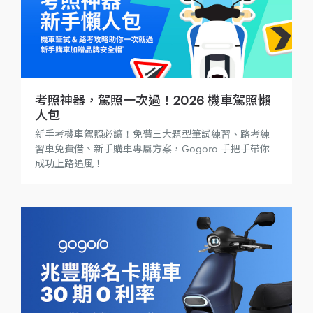
考照神器，駕照一次過！2026 機車駕照懶
人包
新手考機車駕照必讀！免費三大題型筆試練習、路考練
習車免費借、新手購車專屬方案，Gogoro 手把手帶你
成功上路追風！