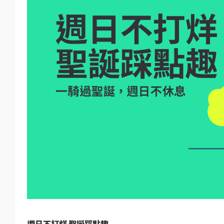
週日不打烊 聖誕踩點趣