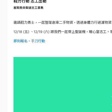
鞋力行動
志工出動
舊鞋救命聖誕志工募集
邀請鞋力勇士，一起整理倉庫二手物資，透過身體力行過濾物資
12/18 (五) 、12/19 (六) 跟我們一起穿上聖誕襪，暖
即刻報名，手刀行動