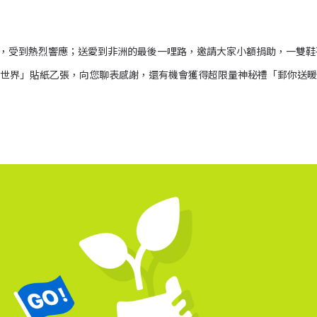
 月開始，受到熱烈響應；送愛到非洲的最後一哩路，邀請大家小額捐助，一雙
致贈「騎心愛世界」貼紙乙張，向您聊表感謝，還有機會獲得超限量神秘禮「郵你送