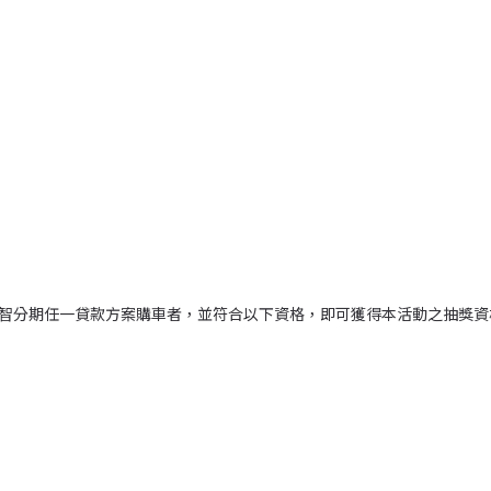
使用」睿智分期任一貸款方案購車者，並符合以下資格，即可獲得本活動之抽獎