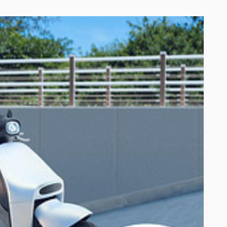
）；惟為保障得獎者個人隱私，Gogoro 將不顯示得獎者完整之姓名。
資料）。參加人同意，經成功投遞至「聯絡地址」即視為交付完成。如 Gogoro
o 除不提供任何補償外，亦不遞補受贈名額。
00-365-996 向 Gogoro 反應，並由 Gogoro 負責單位判定後回覆
。惟如參加人參加本方案所購入之電動機車（下稱「指定電動機車」）時，已
rk智慧電池服務費用折抵優惠期間屆至為止，本活動之電池服務優惠內容起算具體日
計收，參加人不得要求 Gogoro Network 將未使用完畢部分之
延。
電池服務費用、性能提升服務費用、系統開通設定費及任何其他費用。
惠內容遞延或要求移轉予他人。
容，應依當時繼受人選定之資費方案使用Gogoro Network®智慧