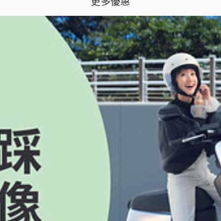
更多優惠
名。
他Gogoro規劃之時程）進行抽獎，並於抽獎後於本活動網頁公佈得獎者（下稱「得獎者」
市簽收領用獎項，屆期未至門市辦理相關事宜，視為放棄得獎資格。
包」將直接寄送至指定地址的方式，寄送地址為參加人於 Gogoro 官方網站所提供之會員
依 Gogoro聯繫時指定之期限前使用或領取贈品，均視同放棄受贈資格， Gogor
TAGE 聯名款 Y 型架斜肩兩用包」如有瑕疵不良、或品項有誤之狀況，參加人可藉客服專線 08
.gogoro.com/tw/giftquery 查詢。
物為準，參加人不得挑選。
」），每月電池服務費用折抵新台幣 $299 元/月 （下稱「電池服務優惠內容」）
慧電池服務費用折抵優惠時，本活動電池服務優惠內容自動延後至其他Gogoro Netwo
如任何結帳週期之電池服務費用扣除適用之優惠內容後如為0元，則當期電池服務費用以0元
池服務費用、加值服務費用或任何其他費用。
1 個月，則電池服務優惠內容依實際使用天數比例計算。
暫停電池服務，惟優惠期間及電池服務優惠內容，不因電池服務合約暫停而延長及遞
下稱「指定電動機車」）之服務費用，不得折抵包含但不限於其他非指定電動機車之
折現、替換為其他物品、減免其他月份之加值服務費用或任何其他費用，或將上述電池服務優
twork智慧電池合約，優惠內容視為放棄。
，繼受人除應依電池服務合約辦理重新簽署電池服務合約外，無法繼續享有電池服務優惠內