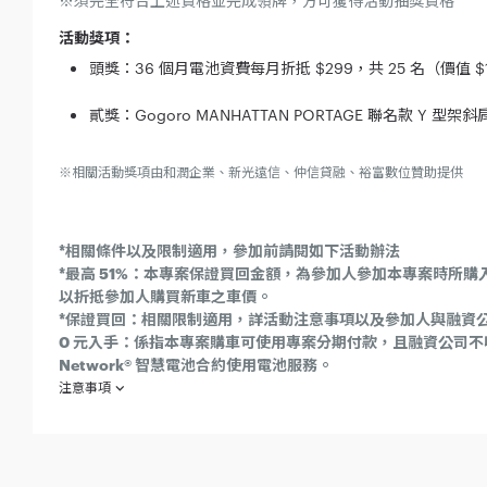
※須完全符合上述資格並完成領牌，方可獲得活動抽獎資格
活動獎項：
頭獎：36 個月電池資費每月折抵 $299，共 25 名（價值 $1
貳獎：Gogoro MANHATTAN PORTAGE 聯名款 Y 型架
※相關活動獎項由和潤企業、新光遠信、仲信貸融、裕富數位贊助提供
*相關條件以及限制適用，參加前請閱如下活動辦法
*最高 51%：本專案保證買回金額，為參加人參加本專案時所購入
以折抵參加人購買新車之車價。
*保證買回：相關限制適用，詳活動注意事項以及參加人與融資
0 元入手：係指本專案購車可使用專案分期付款，且融資公司不
Network® 智慧電池合約使用電池服務。
注意事項
欲參加「睿智分期 獨享加碼專案」（下稱「本活動」）之消費
西元（下同）2021 年 10 月 4 日起至 2021 年 12 月 3
可獲得本活動抽獎資格)，並於 2022 年 2 月 28 日前完成
本活動抽獎獎項：抽獎獎品為：