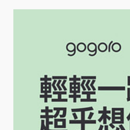
電池服務費用折抵：$299*36個月電池服務費用折抵，名額計 25 
MANHATTAN PORTAGE 聯名款 Y 型架斜肩兩用包，共 350 名。
得獎名單公布：Gogoro 將以系統亂數於2022年3月10日（或其
Gogoro將發送簡訊通知得獎之消費者。得獎者需於指定時間內至門
抽獎獎品「MANHATTAN PORTAGE 聯名款 Y 型架斜肩兩用
無法成功投遞贈品或聯繫到參加人（以主動聯絡 3 次為限），或參加人未
Gogoro 交付之日起算三個月內，如遇抽獎獎品「MANHATTAN POR
後續處理之方法，但若抽獎獎品已剪標者，恕不提供退前述服務。
抽獎獎品發放進度或生效日期，參加人可上Gogoro指定網頁https://support
參加人參加本專案所獲贈之抽獎獎品，其款式、大小、顏色等均以實
「$299*36個月電池服務費用折抵」注意事項：
獎品內容：自抽獎日次期帳單起算36個帳單週期（下稱「優惠期間
參加Gogoro指定之專案，享有其他Gogoro Network智
期，以Gogoro通知之日期為準。
電池服務優惠內容係用以折抵指定電動機車之每月資費方案基本費用，
電池服務優惠內容要求折現、替換為其他物品、減免其他月份之電
如任一計費週期使用 Gogoro Network® 智慧電池服務未滿 
電池服務優惠內容之優惠期間內，參加人得依電池服務合約之條件
電池服務優惠內容僅適用折抵參加人參加本活動所購入電動機車（
參加人不得要求 Gogoro Network將電池服務優惠內容
如果參加人於優惠期間終止或解除指定電動機車綁定之Gogoro Ne
若優惠期間指定電動機車發生過戶之情形，電池服務優惠內容即告終止
電池服務。