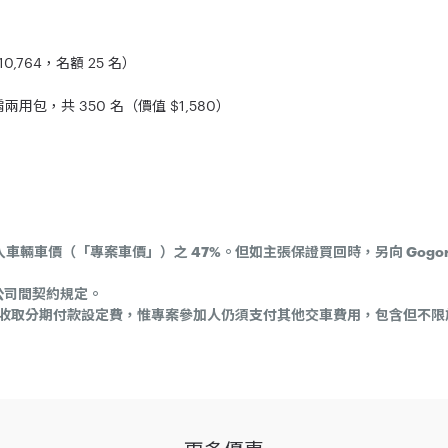
0,764，名額 25 名）
斜肩兩用包，共 350 名（價值 $1,580）
車輛車價（「專案車價」）之 47%。但如主張保證買回時，另向 Gogo
公司間契約規定。
收取分期付款設定費，惟專案參加人仍須支付其他交車費用，包含但不限於：
者於參加之同時，即視為同意接受本注意事項之規範，如不願同意本注意
1 日止（下稱「活動期間」）至 Gogoro直營或加盟門市購車，並與Gogoro配合之融資服
領牌者，即可獲得本活動之抽獎資格。車價款項需以貸款金額支付，如車款全部或一部以信用