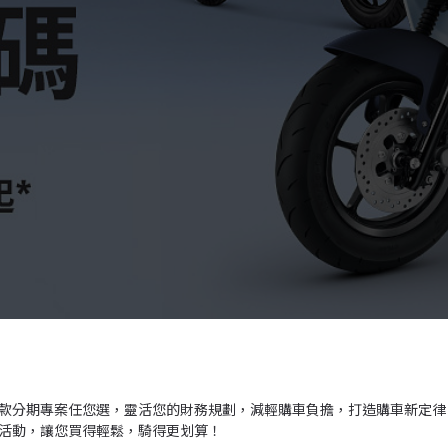
，四種貸款分期專案任您選，靈活您的財務規劃，減輕購車負擔，打造購車新定律
抽獎活動，讓您買得輕鬆，騎得更划算！