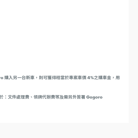
ro 購入另一台新車，則可獲得相當於專案車價 4%之購車金，用
文件處理費、領牌代辦費等及需另外簽署 Gogoro
事項之全部或一部，請勿參加本活動。
務業者申請指定貸款專案支付購車全額款項， (使用紙本振興券與振興券電子綁定支付仍
卡/現金等其他方式進行支付，恕無法獲得本活動抽獎資格。