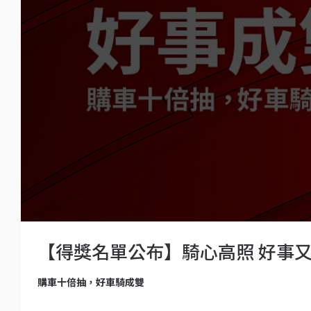
【得獎名單公布】騎心高照 好事
購車十倍抽，好車騎成雙