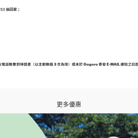
 S3 抽回家；
o 未能以電話聯繫到得獎者（以主動聯絡 3 次為限）或未於 Gogoro 寄發 E-MAI
；如不願同意本注意事項之全部或一部份，請勿參加本活動：
更多優惠
至 2021 年 4 月 30 日止（下稱「活動期間」）至 Gogoro 直
（下稱「本活動」）之抽獎資格。
獎項」）。
買 Gogoro 智慧雙輪（限成立訂單、支付全部車款且未退訂者），將獲
 年 5 月 10 日在本活動網頁公佈得獎者（下稱「得獎者」）；惟為保障得