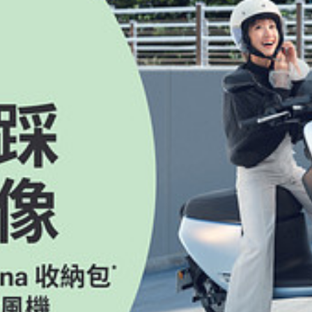
責郵寄或以其他方式交付之。
獎者，如 Gogoro 未能以電話聯繫到得獎者（以主動聯絡 3 次為限）或未於 
7個日曆天內（以 Gogoro 系統紀錄為準），填妥「領獎簽收單」跟「得獎證
AIL、身分證正面影本及照片，以下合稱「個人資料」），逾期未依上述方
料提供不完整、逾期提供個人資料或提供個人資料時未明示前開同意時，均
獎獎項市值超過新臺幣20,000元（含）以上，本國得獎者需填妥個人
含大陸人士）不論機會中獎獎品市值，皆需填妥個人所得收據憑證，附上
人士）若在台居留達183天以上須檢附在台居留證，則視為本國得獎者。
goro的規定（包括但不限於領獎期限、領獎須攜帶之證件等），於1個月內
放棄中獎資格，且Gogoro就該中獎資格將不再辦理抽獎。
o將通知得獎者於指期限內辦理領獎事宜：
主辦單位其擬辦理交車之Gogoro直營門市，且至其選擇之直營門市辦
月內至Gogoro任一直營門市辦理簽約、選擇資費方案並繳納文件處理