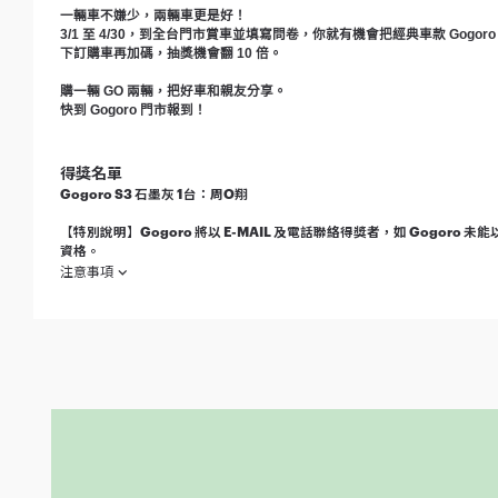
一輛車不嫌少，兩輛車更是好！
3/1 至 4/30，到全台門市賞車並填寫問卷，你就有機會把經典車款 Gogoro
下訂購車再加碼，抽獎機會翻 10 倍。
購一輛 GO 兩輛，把好車和親友分享。
快到 Gogoro 門市報到！
得獎名單
Gogoro S3 石墨灰 1台：周O翔
【特別說明】Gogoro 將以 E-MAIL 及電話聯絡得獎者，如 Gogor
資格。
注意事項
欲參加本活動之消費者於參加之同時，即視為同意接受本注意事項之規範
活動期間及抽獎資格：西元（下同）2021 年 3 月 1 日起
下稱「參加人」），即可獲得「騎心高照 好事成雙」活動
本活動抽獎獎項：Gogoro S3 石墨灰 1台（下稱「本活動
抽獎資格加碼：符合本活動抽獎資格的參加人，另於活動期間購
得獎名單公布：Gogoro 將以系統亂數抽選，並於 2021