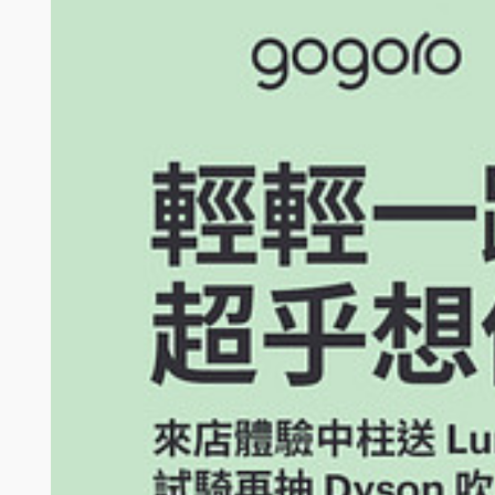
得獎者應親至 Gogoro 直營門市領取，Gogoro 不負
得獎通知及機會中獎所得稅繳納：
得獎者公告後，Gogoro 將以 E-MAIL 及電話聯絡得
定方式回覆確認領獎資格者，視同放棄其領獎資格。
得獎者應於 Gogoro 寄發 E-MAIL 通知送達起
人資料（包含但不限於真實中文姓名、手機電話、E-M
除不提供任何補償外，亦不遞補得獎名額。得獎者個人資
得獎名額。
本抽獎活動為機會中獎，依所得稅法規定，本活動機會中
品稅金，並配合辦理相關手續後方可領獎；外籍人士（
合辦理相關手續後方可領獎。【註：外籍人士（含大陸
單將由Gogoro開立提供。
經Gogoro確認得獎者的領獎意願後，得獎者應依Go
得獎者逾期未完成稅捐之繳納並通知Gogoro者，視同
得獎者完成稅捐繳納並經Gogoro確認無誤後，Gogor
簽約及選擇資費方案：得獎者應於主辦通知領獎時告知
人或經其授權之代理人未於主辦單位通知中獎之起2個
辦理抽獎。