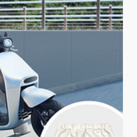
Gogoro 寄發 E-MAIL 通知之日起7個日曆天內依本注意事項規
明書」，並以 E-MAIL 回覆其領取本活動獎項之意願及提供必要之個
式回覆意願及提供個人資料者，均視同放棄獲獎資格，Gogoro
視同放棄得獎資格，Gogoro 不提供任何補償，亦不會遞補
所得收據憑證，附上身分證正反面影本，繳交獎項價值10%之獎
護照或居留證正反面影本，繳交獎項價值20%之獎品稅金，並配
】若得獎者拒絕繳納代扣稅額，視為放棄中獎資格。年度扣繳憑
完成稅捐之繳納，且應依Gogoro指定方式通知已完成繳稅。若
理簽約並選擇資費方案，並繳納文件處理及相關費用。若得獎者本
及相關費用者，視同放棄中獎資格，且主辦單位就該中獎資格將不再