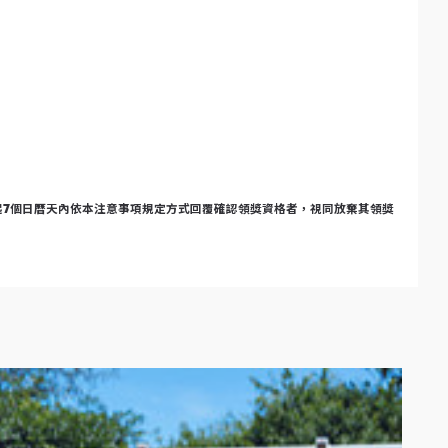
L 通知之日起7個日曆天內依本注意事項規定方式回覆確認領獎資格者，視同放棄其領獎
營、加盟門市或指定外展活動賞車並完成問卷填寫者（須非法人或相關團體，
得 10 倍的中獎機會（即獲得 10 個系統亂數抽選的參數）。
獎者個人隱私，Gogoro 將不顯示得獎者完整之姓名。