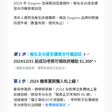
2024 年 Gogoro 型速駕訓班邀請你，報名全台道安講
習合作機車駕訓班
憑本人駕照及報名收據購車，再送 Gogoro 品牌矽膠識
別證件套（數量有限，贈完為止）。
第 1 步
：
報名全台道安講習合作駕訓班
，
2024/12/31 前成功考照可領政府補助 $1,300*。
（補助名額有限，實際依政府公告為主）
第 2 步
：2024 機車駕照懶人包上線！
暑假考駕照，開學騎車趣！2024 全新釋出免費線上筆
試練習題，題型多元包含「擬真正式考場的 50 題」、
加強複習「魔王筆試20大易錯題」，考照新手反覆練習
多次使用也沒問題！
免費模擬筆試