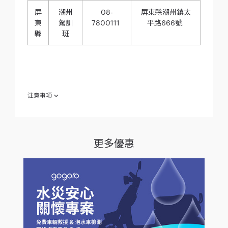
屏
潮州
08-
屏東縣潮州鎮太
東
駕訓
7800111
平路666號
縣
班
注意事項
報名全台道安講習指定合作駕訓班，於活動期間憑本人駕照及報
名收據購車贈 「Gogoro 品牌矽膠識別證件套」（下稱「本活
動」），欲參加本活動之消費者於參加之同時（下稱「參加
人」），即視為同意接受本注意事項之規範；如不願同意本注意
更多優惠
事項之全部或一部份，請勿參加本活動。
【 全台道安講習指定合作駕訓班 】指清單內所附指定駕訓
班，詳細報名方法及課程內容，請依各駕訓班資訊為準。
詳
情
補助名額有限，提醒參加人自行至各區監理所網站查詢或洽
鄰近監理所站詢問，或至政府道安講習指定合作駕訓班詢
問。敬請及早報名，避免補助名額用罄。
【 Gogoro 型速駕訓班 】指 Gogoro 簽約合作之指定駕訓
班，如表格【Gogoro 型速駕訓班】清單所列，其提供之免