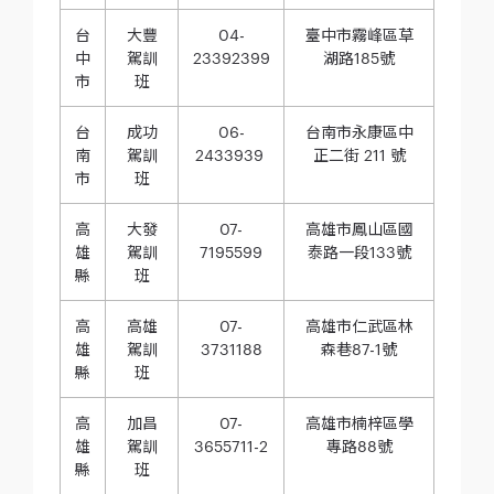
台
大豐
04-
臺中市霧峰區草
中
駕訓
23392399
湖路185號
市
班
台
成功
06-
台南市永康區中
南
駕訓
2433939
正二街 211 號
市
班
高
大發
07-
高雄市鳳山區國
雄
駕訓
7195599
泰路一段133號
縣
班
高
高雄
07-
高雄市仁武區林
雄
駕訓
3731188
森巷87-1號
縣
班
高
加昌
07-
高雄市楠梓區學
雄
駕訓
3655711-2
專路88號
縣
班