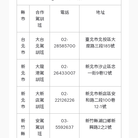
縣
合作
電話
地址
市
駕訓
班
台
大台
02-
臺北市北投區大
北
北駕
28585700
度路三段185號
市
訓班
新
大龍
02-
新北市汐止區忠
北
港駕
26433007
一街9巷12號
市
訓班
新
大新
02-
新北市新店區安
北
店駕
22126226
和路二段100巷
市
訓班
12-1號
新
安駕
03-
新竹縣湖口鄉新
竹
駕訓
5592637
興路2之2號
縣
班