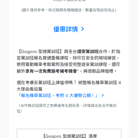
(圖片僅供參考，款式與顏色隨機贈送，數量有限送完為止)
優惠詳情
【Gogoro 型速駕訓班】與全台
道安駕訓班
合作，於指
定駕訓班報名普通重機課程，除可在安全的場域練習，
使用電動機車考取駕照及接受完整道安駕訓課程，還可
額外
享有一次免費路考補考機會
*，再領取品牌贈禮。
還在考慮去駕訓班上課值得嗎？ 統整報名機車駕訓班 4
大理由看這篇
「報名機車駕訓班，考照 4 大優勢公開！」
（合作駕訓班提供之免費補考名額有限，詳情請洽各合作駕訓
班）
【Gogoro 型速駕訓班】清單