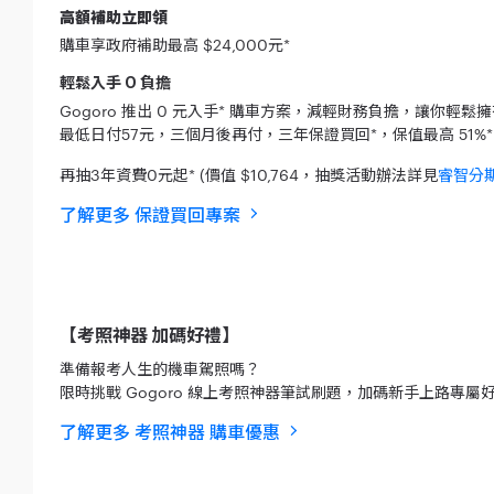
高額補助立即領
購車享政府補助最高 $24,000元*
輕鬆入手
負擔
0
Gogoro 推出 0 元入手* 購車方案，減輕財務負擔，讓你輕鬆
最低日付57元，三個月後再付，三年保證買回*，保值最高 51%*
再抽3年資費0元起* (價值 $10,764，抽獎活動辦法詳見
睿智分
了解更多 保證買回專案
【考照神器 加碼好禮】
準備報考人生的機車駕照嗎？
限時挑戰 Gogoro 線上考照神器筆試刷題，加碼新手上路專屬
了解更多 考照神器 購車優惠