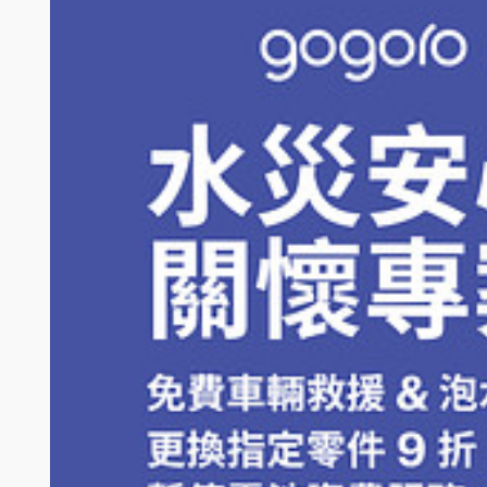
於 Gogoro 直營或加盟門市及其他通路（其他通路限遠傳電信購車
贈品「LG PuriCare™口罩型空氣清淨機第二代」將寄送至指定門
（非於Gogoro 直營或加盟門市購車者，須於活動期間內至 Go
數量有限，送完為止，Gogoro不保證參加人均能獲得活動贈品，參
指定車款 :Gogoro 1 GT - (GSAUM-000-CG)、Gogoro 2 Delight
「LG PuriCare™口罩型空氣清淨機第二代」贈品若有瑕疵狀況
Premium - (GSBCN-000-CW/GSBCN-000-MS/GSBCN-000-PS)、
GP/GSBJB-000-TG/GSBJB-000-CH)、Gogoro S2 Café Racer AB
產品保固：台灣樂金公司針對贈品「LG PuriCare™口罩型空
(GSPER-000-GP)、Gogoro S3 Champion Edition ABS - (GSP
Gogoro無涉，參加人應逕洽台灣樂金公司處理。保固政策、範圍、
BR/GSFCM-000-WG/GSFCM-000-OB/GSFCM-000-YE/GSFCM-00
PW/GSJR2-000-ED/GSJR2-000-GR/GSJR2-000-YE/GSJR2-000
LG 客服資訊：
OB)、Gogoro VIVA XL BASIC - (GSPVB-000-WH)、Gogoro VI
・LG 售後服務專線 : 0800-898-899（行動電話請改撥 (02) 2162
電池服務基本費用優惠內容係用以折抵指定電動機車之每月資費方案基本費
畢部分之電池服務基本費用優惠內容要求折現、替換為其他物品、減
・星期一至星期五（正常上班日）：AM 8:30 至 PM 20:00
其它服務時間如有異動請詳見 LG 官網公告
如任一計費週期使用 Gogoro Network® 智慧電池服務未滿 1
・LG 官方網站：https://www.lg.com/tw/support
電池服務基本費用優惠內容之優惠期間內，參加人得依電池服務合約
Gogoro 保留隨時增刪、調整、暫停或取消本活動及本活動辦法內容
電池服務基本費用優惠內容僅適用折抵指定電動機車之資費方案基本
參加人不得要求 Gogoro Network將電池服務基本費用優惠
若優惠期間指定電動機車發生過戶之情形，電池服務基本費用優惠內容
Network®智慧電池服務。
除中華電信、遠傳專案等電信專案外，本專案不得與其他車價折扣、優惠或