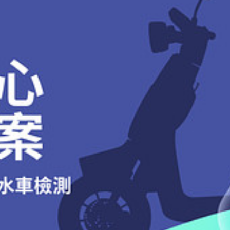
專案「遠傳 x Gogoro 超級騎機新購車方案」、中華電信購車專案「中華電信 x G
市並另外通知領取時間。參加人未依 Gogoro 聯繫時指定之期限前使用或領取贈品，均視
goro 直營或加盟門市建立訂單完成購車流程，始得享有上述優惠內容）
加人於參加本活動前應先確認是否仍得獲贈贈品。
 ABS - (GSBRB-000-CW/GSBRB-000-AG)、Gogoro 2 Delight - (GSBRN-000-
，請消費者聯繫台灣樂金電器股份有限公司（下稱「台灣樂金公司」））之客服團隊進行後
Gogoro 3 Premium - (GSPRN-000-ED/GSPRN-000-BA)、Gogoro S1 - (GSACM
S - (GSBHB-000-CF)、Gogoro S2 Cafe Racer - (GSBHN-000-CF)、Gogoro S2 
氣清淨機第二代」提供自參加人參加本專案所購入智慧電動機車行照發照日（依行車執照所
JR-000-GP)、Gogoro VIVA BASIC - (GSFBM-000-WG/GSFBM-000-GR/GSFBM-00
除外事項等，均以台灣樂金公司公告為準
0-LO/GSFCM-000-AB/GSFCM-000-DG/GSFCM-000-PK)、Gogoro VIVA MIX BAS
-DS/GSJR2-000-CC)、Gogoro VIVA MIX KEYLESS - (GSJC2-000-PW/GSJC2-000
VA XL BELT - (GSPVR-000-ED/GSPVR-000-MB/GSPVR-000-MW/GSPVR-000-MC)
-1196）
用，如任何結帳週期之電池服務基本費用扣除適用之優惠內容後如為0元，則當期電池服務
免其他月份之電池服務費用、加值服務費用或任何其他費用。
，非服務時間請在語音留言或官網登記，LG 將於服務時間盡速與您聯繫，
 個月，則電池服務基本費用優惠內容依實際使用天數比例計算。
之條件暫停電池服務，惟優惠期間及電池服務基本費用優惠內容，不因電池服務合約暫
及細節之權利，無須另行通知；Gogoro 對本活動及本活動辦法擁有最終解釋權。
費用，不得折抵包含但不限於其他非指定電動機車之電池服務費用、性能提升服務費用
內容折現、替換為其他物品、減免其他月份之加值服務費用或任何其他費用，或將上述電池
即告終止，繼受人除應依電池服務合約辦理重新簽署電池服務合約外，無法繼續享有電
活動併同使用。Gogoro 享有決定本專案是否得與 Gogoro 之其他活動併同使