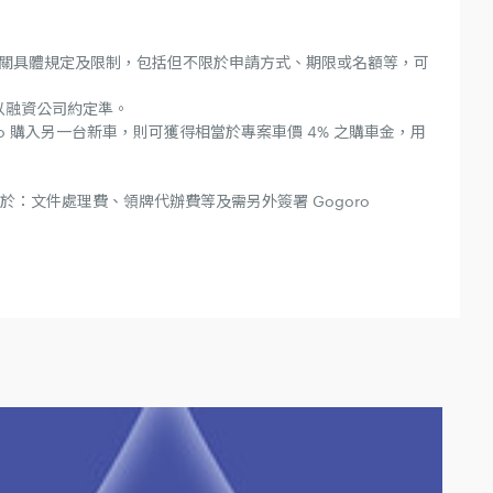
相關具體規定及限制，包括但不限於申請方式、期限或名額等，可
金額以融資公司約定準。
o 購入另一台新車，則可獲得相當於專案車價 4% 之購車金，用
：文件處理費、領牌代辦費等及需另外簽署 Gogoro
，請勿參加本專案。
（限家樂福、大潤發、遠傳專案、中華電信專案）購買指定車款，並付清全額者（需
Gogoro Network」）完成 Gogoro Network® 智慧電池服
選擇指定資費方案（自由省系列方案/預選里程系列方案)，僅得享有下列優惠內
EN-000-GP/GSBEN-000-TG)、Gogoro S2 Café Racer ABS - (GSBHB-
PJR-000-GP)
用之權利。