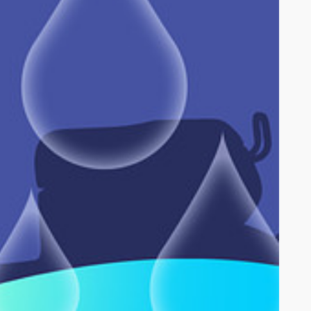
ogoro 騎好無比購車方案」、家樂福、大潤發），購買指定車款並付清全額者
同放棄受贈資格， Gogoro 除不提供任何補償外，亦不遞補受贈名額。贈品
PN/GSBRN-000-CW/GSBRN-000-AG/GSBRN-000-PS)、Gogoro 2
續處理。
-000-GP/GSACM-000-VG)、Gogoro S2 ABS - (GSBJB-000-
- (GSBEN-000-GP/GSBEN-000-TG)、Gogoro S3 Champion Edition -
載為準）起算1年之全機保固服務。保固服務內容係由台灣樂金公司提供，與
0-PK)、Gogoro VIVA KEYLESS - (GSFCM-000-TB/GSFCM-000-
。
IC - (GSJB2-000-WG)、Gogoro VIVA MIX BELT - (GSJR2-000-
-ED/GSJC2-000-OB)、Gogoro VIVA MIX SUPERFAST - (GSJEB-000-
、Gogoro VIVA XL KEYLESS - (GSPVC-000-WH/GSPVC-000-ED)
費用以0元計收，參加人不得要求 Gogoro Network 將未使用完
停而延長及遞延。
、系統開通設定費及任何其他費用。
服務基本費用優惠內容遞延或要求移轉予他人。
池服務基本費用優惠內容，應依當時繼受人選定之資費方案使用Gogoro
用之權利。