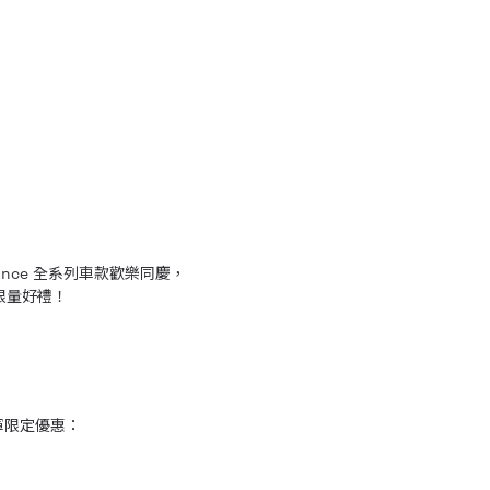
ormance 全系列車款歡樂同慶，
贈限量好禮！
享冠軍限定優惠：