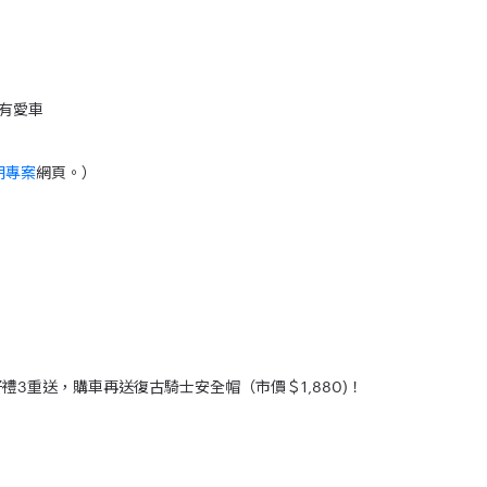
擁有愛車
期專案
網頁。）
好禮3重送，購車再送復古騎士安全帽（市價＄1,880)！