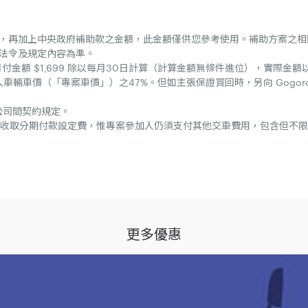
補助，再加上中央政府補助款之金額，此金額僅供您參考使用。補助方案之
法令及規定內容為準。
間每月月付金額 $1,699 除以每月30日計算（計算金額無條件進位），實際
車輛車價（「專案車價」）之47%。但如主張保證買回時，另向 Gogor
公司間契約規定。
收取分期付款設定費，惟專案參加人仍須支付其他交車費用，包含但不限於
於參加之同時，即視為同意接受本注意事項之規範；如不同意本注意事項之全部或一部份
清淨機第二代】
21年10月17日止（下稱「活動期間」）至 Gogoro 直營、加盟門市及指定通路
更多優惠
淨機第二代」乙個：
指定通路購買指定車款付清全額者，並與英屬開曼群島商睿能新動力股份有限公司台灣分公司（下稱「
機車（下稱「指定電動機車」）使用 Gogoro Network® 智慧電池服務，且
2 ABS - (GSBJB-000-GP/GSBJB-000-TG/GSBJB-000-CH)、Gogoro S2 - (GSB
hampion Edition - (GSPER-000-GP)、Gogoro S3 Champion Edition ABS - (GS
務基本費用折抵新台幣 $299 元/月 （下稱「電池服務基本費用優惠內容」）。
活動併同使用。Gogoro 享有決定本專案是否得與 Gogoro 之其他活動併同使