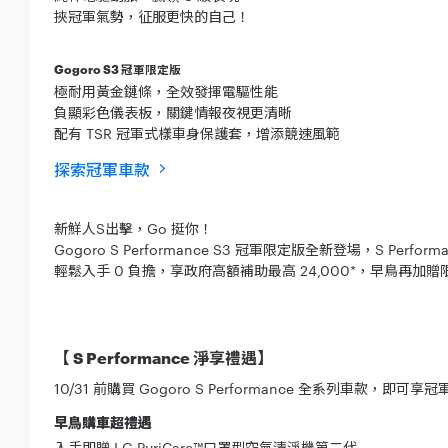
挾冠軍氣勢，征服更快的自己！
Gogoro S3 冠軍限定版
極耐用黃金鏈條，全效發揮電驅性能
負顯彩色儀表板，關鍵情報夜視更清晰
配有 TSR 冠軍式樣車身保護套，增添競速風範
探索冠軍車款
新鮮人S出擊，Go 挺你！
Gogoro S Performance S3 冠軍限定版全新登場，S Perf
輕鬆入手 0 負擔，享政府高額補助最高 24,000*，早鳥再加
【 S Performance 淨享禮遇】
10/31 前購買 Gogoro S Performance 全系列車款，即可
早鳥購車超禮遇
入手即贈 LG PuriCare™口罩型空氣清淨機第二代