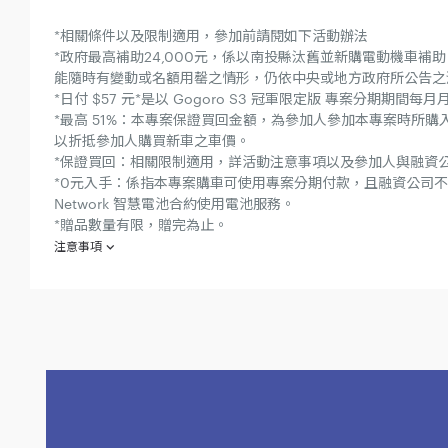
*相關條件以及限制適用，參加前請閱如下活動辦法
*政府最高補助24,000元，係以南投縣汰舊並新購電動機車
能隨時有變動或名額用罄之情形，仍依中央或地方政府所公告之
*日付 $57 元*是以 Gogoro S3 冠軍限定版 專案分期期
*最高 51%：本專案保證買回金額，為參加人參加本專案時所購入
以折抵參加人購買新車之車價。
*保證買回：相關限制適用，詳活動注意事項以及參加人與融資
*0元入手：係指本專案購車可使用專案分期付款，且融資公司不
Network 智慧電池合約使用電池服務。
*贈品數量有限，贈完為止。
注意事項
欲參加「S3 冠軍限定版 特仕登場專案」之消費者（下稱「參加人」）
【購買 S Performance 系列 送 LG PuriCare™口罩型空氣
參加人（須非法人或相關團體）於西元（下同）2021年9月16日起至 20
【前12個月 $299 元電池資費折抵】
於活動期間建立訂單並開立發票）可獲贈「LG PuriCare™口罩型空氣清
於2021年10月4日至 2021年10月31日 （下稱「活動期間」），參加人於
務合約（下稱「電池服務合約」）簽署，並綁定活動期間所購入之指定車款電動
指定車款：Gogoro S1 - (GSACM-000-GP/GSACM-000-VG)、Gogoro S
容：
000-CF)、Gogoro S2 Cafe Racer - (GSBHN-000-CF)、Gogoro S3 C
自電池服務合約啟用日起算12個月期間（下稱「優惠期間」）每月電池服
除中華電信、遠傳專案等電信專案外，本專案不得與其他車價折扣、優惠或