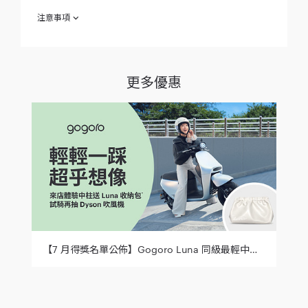
注意事項
欲參加「新色登場 紫屬於妳」之消費者（下稱「參加人」）於參
加之同時，即視為同意接受本注意事項之規範；如不同意本注意
事項之全部或一部份，請勿參加本專案。
更多優惠
西元（下同）2022 年 2 月 10 日起至 2022 年 3 月 15 日止
（下稱「活動期間」）至睿能創意營銷股份有限公司（下稱
「Gogoro」） 直營、加盟門市賞車並完成問卷填寫者（須
非法人或相關團體，下稱「參加人」），即可取得本活動贈
品，及「週週抽台北 W 飯店壯美客房住宿券 乙份」活動之
抽獎資格。本活動贈品之數量有限，贈完即止，每一參加人
至多取得贈品乙個。
活動地點： Gogoro 全台直營與加盟門市 （不含服務中心及
交車中心）。
參加人條件：本活動僅限非 Gogoro 車主參加，且是否為
Gogoro車主應由Gogoro門市人員判定之。
本活動贈品：「 Gogoro 風格環保提袋」。每間門市之贈品
數量有限，送完為止，Gogoro未保證參加者均能獲得活動
贈品。本活動抽獎獎項：台北 Ｗ 飯店 - 壯美客房住宿券 (價
值 $30,000)
【7 月得獎名單公佈】Gogoro Luna 同級最輕中柱等你來試試！來店賞車就送限量收納包，試乘再抽 Dyson 吹風機！
贈品均以實物為準，參加人不得挑選，亦不得要求 Gogoro
將贈品折現、替換為其他物品，或將受贈資格移轉予他人；
參加人亦不得轉售贈品。惟 Gogoro 得變更贈之品項及內
容，參加人同意無條件接受 Gogoro 所替換之等值物品。
參加人於參加本活動時所提供之相關個人資料資料（包括但