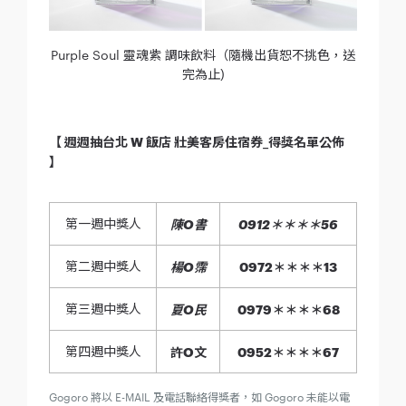
Purple Soul 靈魂紫 調味飲料（隨機出貨恕不挑色，送
完為止)
【 週週抽台北 W 飯店 壯美客房住宿券_得獎名單公佈
】
第一週中獎人
陳O書
0912＊＊＊＊56
第二週中獎人
楊O霈
0972＊＊＊＊13
第三週中獎人
夏O民
0979＊＊＊＊68
第四週中獎人
許O文
0952＊＊＊＊67
Gogoro 將以 E-MAIL 及電話聯絡得獎者，如 Gogoro 未能以電