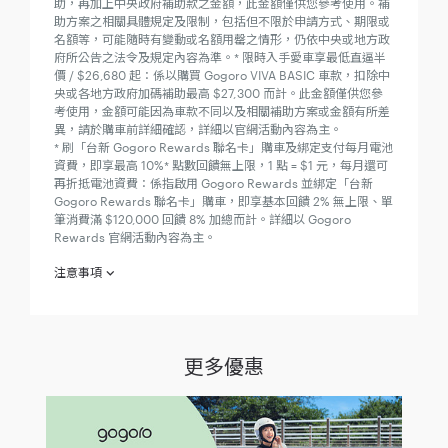
助，再加上中央政府補助款之金額，此金額僅供您參考使用。補
助方案之相關具體規定及限制，包括但不限於申請方式、期限或
名額等，可能隨時有變動或名額用罄之情形，仍依中央或地方政
府所公告之法令及規定內容為準。
* 限時入手愛車享最低直逼半
價 / $26,680 起：係以購買 Gogoro VIVA BASIC 車款，扣除中
央或各地方政府加碼補助最高 $27,300 而計。此金額僅供您參
考使用，金額可能因為車款不同以及相關補助方案或金額有所差
異，請於購車前詳細確認，詳細以官網活動內容為主。
* 刷「台新 Gogoro Rewards 聯名卡」購車及綁定支付每月電池
資費，即享最高 10%* 點數回饋無上限，1 點 = $1 元，每月還可
再折抵電池資費：係指啟用 Gogoro Rewards 並綁定「台新
Gogoro Rewards 聯名卡」購車，即享基本回饋 2% 無上限、單
筆消費滿 $120,000 回饋 8% 加總而計。詳細以 Gogoro
Rewards 官網活動內容為主。
注意事項
玩具換換愛活動：
欲參加「玩具換換愛活動」（下稱「本活動」）之消費者於
參加之同時，即視為同意接受本注意事項之規範；如不願同
更多優惠
意本注意事項之全部或一部，請勿參加本活動。
西元（下同）2022 年 11 月 1 日起至 2022 年 11 月 30 日止
（下稱「活動期間」）至睿能創意營銷股份有限公司（下稱
「Gogoro」） 直營、加盟活動門市捐贈二手玩具，並經門
市人員判定該玩具可捐贈者（須非法人或相關團體，下稱
「參加人」），即可領取「捐贈禮」。