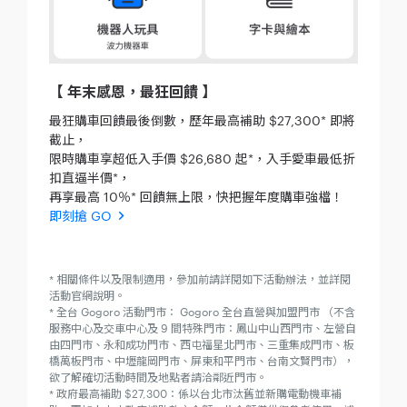
【 年末感恩，最狂回饋 】
最狂購車回饋最後倒數，歷年最高補助 $27,300* 即將
截止，
限時購車享超低入手價 $26,680 起*，入手愛車最低折
扣直逼半價*，
再享最高 10％* 回饋無上限，快把握年度購車強檔！
即刻搶 GO
* 相關條件以及限制適用，參加前請詳閱如下活動辦法，並詳閱
活動官網說明。
* 全台 Gogoro 活動門市： Gogoro 全台直營與加盟門市 （不含
服務中心及交車中心及 9 間特殊門市：鳳山中山西門市、左營自
由四門市、永和成功門市、西屯福星北門市、三重集成門市、板
橋萬板門市、中壢龍岡門市、屏東和平門市、台南文賢門市），
欲了解確切活動時間及地點者請洽鄰近門市。
* 政府最高補助 $27,300：係以台北市汰舊並新購電動機車補