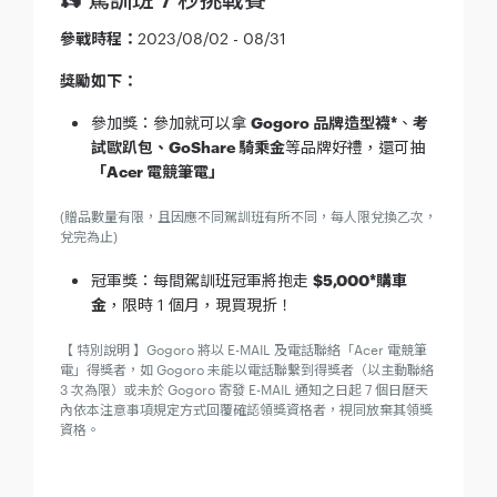
參戰時程：
2023/08/02 - 08/31
獎勵如下：
參加獎：參加就可以拿
Gogoro 品牌造型襪*
、
考
試歐趴包、GoShare 騎乘金
等品牌好禮，還可抽
「Acer 電競筆電」
(贈品數量有限，且因應不同駕訓班有所不同，每人限兌換乙次，
兌完為止)
冠軍獎：每間駕訓班冠軍將抱走
$5,000*購車
金
，限時 1 個月，現買現折！
【 特別說明 】Gogoro 將以 E-MAIL 及電話聯絡「Acer 電競筆
電」得獎者，如 Gogoro 未能以電話聯繫到得獎者（以主動聯絡
3 次為限）或未於 Gogoro 寄發 E-MAIL 通知之日起 7 個日曆天
內依本注意事項規定方式回覆確認領獎資格者，視同放棄其領獎
資格。