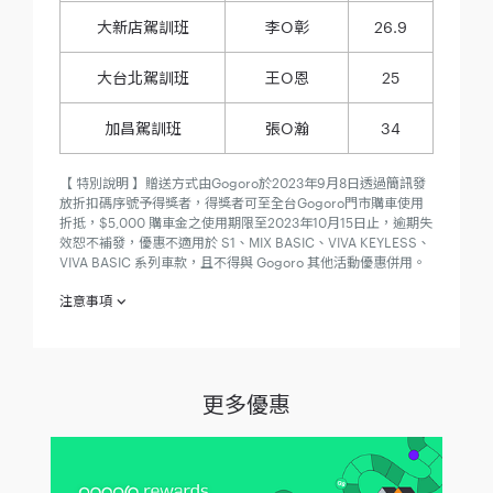
大新店駕訓班
李O彰
26.9
大台北駕訓班
王O恩
25
加昌駕訓班
張O瀚
34
【 特別說明 】贈送方式由Gogoro於2023年9月8日透過簡訊發
放折扣碼序號予得獎者，得獎者可至全台Gogoro門市購車使用
折抵，$5,000 購車金之使用期限至2023年10月15日止，逾期失
效恕不補發，優惠不適用於 S1、MIX BASIC、VIVA KEYLESS、
VIVA BASIC 系列車款，且不得與 Gogoro 其他活動優惠併用。
注意事項
欲參加 ｜駕訓班 7秒挑戰賽｜（下稱「本活動」）之消費者（下
稱「參加人」）於參加之同時，即視為同意接受本活動注意事項
之規範；如不願同意本注意事項之全部或一部，請勿參加本活
動。
更多優惠
2023 年 8 月 2 日起至 2023 年 8 月 31 日止（下稱「活動期
間」），參加「Gogoro 跑魂挑戰賽」（下稱「本活
動」），活動現場參加即可獲贈參加獎「品牌襪 」壹個 (隨
機贈送，數量有限贈完為止) ，參加騎乘挑戰超過或等於15
秒者，即可獲贈挑戰成功獎「Gogoro 飲料提袋」（隨機贈