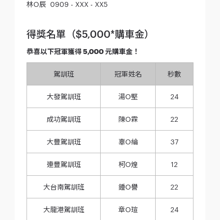
林O辰 0909 - XXX - XX5
得獎名單（$5,000*購車金）
恭喜以下冠軍獲得 5,000 元購車金！
駕訓班
冠軍姓名
秒數
大發駕訓班
湯O堅
24
成功駕訓班
陳O霖
22
大豐駕訓班
辜O綸
37
連豐駕訓班
柯O煌
12
大台南駕訓班
鍾O譽
22
大龍港駕訓班
章O瑄
24