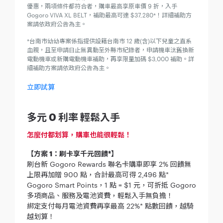
優惠，兩項條件都符合者，購車最高享原車價 9 折，入手
Gogoro VIVA XL BELT，補助最高可達 $37,280*！詳細補助方
案請依政府公告為主。
*台南市幼幼專案係指提供設籍台南市 12 歲(含)以下兒童之直系
血親，且至申請日止無異動至外縣市紀錄者，申請機車汰舊換新
電動機車或新購電動機車補助，再享限量加碼 $3,000 補助。詳
細補助方案請依政府公告為主。
立即試算
多元 0 利率 輕鬆入手
怎麼付都划算，購車也能很輕鬆！
【方案 1：刷卡享千元回饋*】
刷台新 Gogoro Rewards 聯名卡購車即享 2% 回饋無
上限再加贈 900 點，合計最高可得 2,496 點*
Gogoro Smart Points，1 點 = $1 元，可折抵 Gogoro
多項商品、服務及電池資費，輕鬆入手無負擔！
綁定支付每月電池資費再享最高 22%* 點數回饋，越騎
越划算！