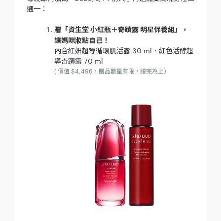
選一：
贈「資生堂 小紅瓶＋奇蹟露 明星保養組」，
讓媽咪妝點自己！
內含紅妍超導循環肌活露 30 ml、紅色活酵超
導奇蹟露 70 ml
( 價值 $4,496，贈品數量有限，贈完為止）