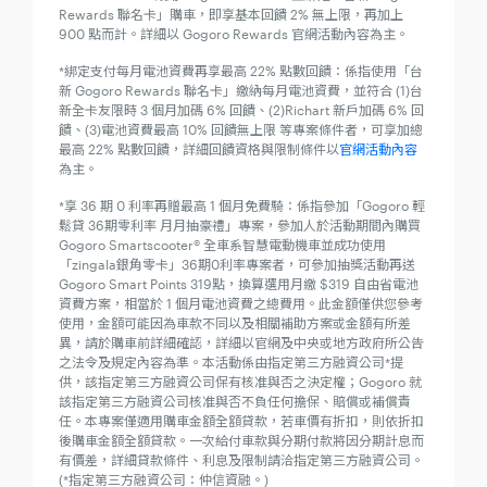
Rewards 聯名卡」購車，即享基本回饋 2% 無上限，再加上
900 點而計。詳細以 Gogoro Rewards 官網活動內容為主。
*綁定支付每月電池資費再享最高 22% 點數回饋：係指使用「台
新 Gogoro Rewards 聯名卡」繳納每月電池資費，並符合 (1)台
新全卡友限時 3 個月加碼 6% 回饋、(2)Richart 新戶加碼 6% 回
饋、(3)電池資費最高 10% 回饋無上限 等專案條件者，可享加總
最高 22% 點數回饋，詳細回饋資格與限制條件以
官網活動內容
為主。
*享 36 期 0 利率再贈最高 1 個月免費騎：係指參加「Gogoro 輕
鬆貸 36期零利率 月月抽豪禮」專案，參加人於活動期間內購買
Gogoro Smartscooter® 全車系智慧電動機車並成功使用
「zingala銀角零卡」36期0利率專案者，可參加抽獎活動再送
Gogoro Smart Points 319點，換算選用月繳 $319 自由省電池
資費方案，相當於 1 個月電池資費之總費用。此金額僅供您參考
使用，金額可能因為車款不同以及相關補助方案或金額有所差
異，請於購車前詳細確認，詳細以官網及中央或地方政府所公告
之法令及規定內容為準。本活動係由指定第三方融資公司*提
供，該指定第三方融資公司保有核准與否之決定權；Gogoro 就
該指定第三方融資公司核准與否不負任何擔保、賠償或補償責
任。本專案僅適用購車金額全額貸款，若車價有折扣，則依折扣
後購車金額全額貸款。一次給付車款與分期付款將因分期計息而
有價差，詳細貸款條件、利息及限制請洽指定第三方融資公司。
(*指定第三方融資公司：仲信資融。)