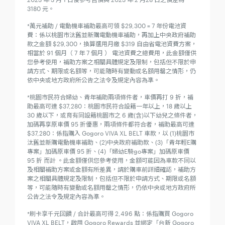
3180 元。
*萬元補助 / 電動機車補助最高可領 $29,300 = 7 年份電池資
費：係以桃園市汰舊並新購電動機車補助，再加上中央政府補助
款之金額 $29,300，換算選用月繳 $319 自由省電池資費方案，
相當於 91 個月（ 7 年 7 個月 ） 電池資費之總費用，此金額僅供
您參考使用，補助方案之相關具體規定及限制，包括但不限於申
請方式、期限或名額等，可能隨時有變動或名額用罄之情形，仍
依中央或地方政府所公告之法令及規定內容為準。
*桃園市民符合婦幼、青年補助兩項條件者，車價再打 9 折，補
助最高可達 $37,280：桃園市民符合設籍一年以上，18 歲以上
30 歲以下，或育有同設籍桃園市之 6 歲(含)以下幼兒之條件者，
加碼再享原車價 95 折優惠，兩項條件都符合者，補助最高可達
$37,280：係指購入 Gogoro VIVA XL BELT 車款，以 (1)桃園市
汰舊並新購電動機車補助、(2)中央政府補助款、(3)「青年輕E購
專案」加碼原車價 95 折、(4)「婦幼E騎go專案」加碼原車價
95 折 而計 。此金額僅供您參考使用，金額可能因為車款不同以
及相關補助方案或金額有所差異，請於購車前詳細確認，補助方
案之相關具體規定及限制，包括但不限於申請方式、期限或名額
等，可能隨時有變動或名額用罄之情形，仍依中央或地方政府所
公告之法令及規定內容為準。
*刷卡享千元回饋 / 合計最高可得 2,496 點：係指購買 Gogoro
VIVA XL BELT，啟用 Gogoro Rewards 並綁定「台新 Gogoro