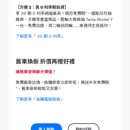
【方案 2：真 0 利率輕鬆貸】
享 36 期 0 利率再贈最高 1 個月免費騎*，還能月月抽
機票、手機等豐富獎品，壓軸大獎再抽 Tesla Model Y
一台，免費出國、買二輪送四輪......幸運得主就是你！
了解更多「 36 期 0 利率」
舊車換新 折價再贈好禮
讓舊車發揮最大價值！
免費舊車估價，換購新車立即折抵，再送半年免費騎
*，舊車換新輕鬆又划算！
了解更多「油轉電輕鬆換」
專人聯繫
預約試騎