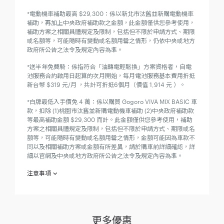
*電動機車補助最高 $29,300：係以新北市汰舊並新購電動機車
補助，再加上中央政府補助款之金額，此金額僅供您參考使用，
補助方案之相關具體規定及限制，包括但不限於申請方式、期限
或名額等，可能隨時有變動或名額用罄之情形，仍依中央或地方
政府所公告之法令及規定內容為準。
*送半年免費騎：係指符合「油轉電輕鬆換」方案資格者，自電
池服務合約啟用日起算的次月開始，每月電池服務基本費用折抵
新台幣 $319 元/月 ，共計可折抵6個月（價值 1,914 元 ）。
*白牌最低入手價免 4 萬：係以購買 Gogoro VIVA MIX BASIC 車
款，扣除 (1)桃園市汰舊並新購電動機車補助 (2)中央政府補助款
等最高補助金額 $29,300 而計。此金額僅供您參考使用，補助
方案之相關具體規定及限制，包括但不限於申請方式、期限或名
額等，可能隨時有變動或名額用罄之情形，金額可能因為車款不
同以及相關補助方案或金額有所差異，請於購車前詳細確認，詳
細以官網及中央或地方政府所公告之法令及規定內容為準。
注意事項
欲參加「GO 寵媽咪 送到心坎禮（VIVA MIX / XL 好禮二選
一）」（下稱「本專案」）之參加人（下稱「參加人」）於參加
之同時，即視為同意接受本注意事項之規範；如不同意本注意事
項之全部或一部份，請勿參加本專案。
更多優惠