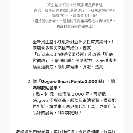
資生堂 小紅瓶＋奇蹟露 明星保養組
內含：紅妍超導循環肌活露 30 ml、紅色活酵超導奇
蹟露 70 ml，總價值 $4,496
(圖片僅供參考，本活動贈品內容與規格以實物為準，
贈品數量有限送完為止)
全新資生堂小紅瓶針對亞洲女性膚質設計，1
滴蘊含多種天然植萃成分，獨家
「Lifeblood™超導循環技術」能改善「肌底
微循環」 、增強肌膚２倍防禦力，3 天穩膚修
護直達肌底，讓肌膚健康、彈嫩、透亮。
贈「Gogoro Smart Points 2,000 點」，讓
媽咪妝點愛車！
1 點 = $1 元，總價值 2,000 元，可折抵
Gogoro 多項商品、服務及電池資費，購買配
件折抵，讓愛車不再只是代步工具，更是自我
品味的展現，到哪都耀眼！
載媽媽出門兜兜風，再送她好禮，今年母親節，就要送