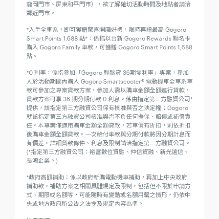
龍岡門市、屏東和平門市），欲了解確切活動時間及地點者請洽
鄰近門市。
*入手全車系，即可獲贈驚喜開廂好禮，限時再贈最高 Gogoro
Smart Points 1,688 點*：係指以台新 Gogoro Rewards 聯名卡
購入 Gogoro Family 車款，可獲贈 Gogoro Smart Points 1,688
點。
*0 利率：係指參加「Gogoro 輕鬆貸 36期零利率」專案，參加
人於活動期間內購入 Gogoro Smartscooter® 電動機車全車系車
款可參加之專案貸款方案，參加人需以購車金額全額進行貸款，
貸款方案可享 36 期分期付款 0 利息。係由指定第三方融資公司*
提供，該指定第三方融資公司保有核准與否之決定權；Gogoro
就該指定第三方融資公司核准與否不負任何擔保、賠償或補償責
任。本專案僅適用購車金額全額貸款，若車價有折扣，則依折扣
後購車金額全額貸款。一次給付車款與分期付款將因分期計息而
有價差，詳細貸款條件、利息及限制請洽指定第三方融資公司。
(*指定第三方融資公司：裕富數位資融、仲信資融、新光遠信、
長鴻企業。)
*政府高額補助：係以政府新購電動機車補助，再加上中央政府
補助款，補助方案之相關具體規定及限制，包括但不限於申請方
式、期限或名額等，可能隨時有變動或名額用罄之情形，仍依中
央或地方政府所公告之法令及規定內容為準。