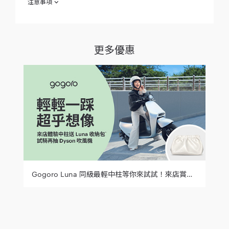
注意事項
欲參加 「
」（下稱「本活動」）之消費者
新春騎利 人人有禮
於參加之同時，即視為同意接受本注意事項之規範；如不願同意
本注意事項之全部或一部份，請勿參加本活動。
更多優惠
2024 年 1 月 5 日起至 2024 年 2 月 18 日止（下稱「活動期
間」）只要至 Gogoro 活動門市完成試騎者（下稱「參加
人」），即可兌換抽 「新春 GO 好運籤」，並兌換品牌好禮
乙份，並獲得「週週抽 Roots 品牌服飾 」抽獎資格。
參加人若因輸入資料不完整，恕無法取得抽獎資格。
活動獎品：品牌好禮乙份，每人限領一次，贈品內容為隨機
配送。
抽獎獎項： 「Roots $1,780 提貨券（市價： $ 1,780)」6
組，抽獎活動採抽制，Gogoro 將於活動期間分六週進行抽
獎，統一於 2024 年 3 月 31 日前抽 6 名得獎者，具體抽獎
時程以 Gogoro 規劃以及公告為準，不另行公告或通知。
得獎者應親至 Gogoro 門市領取，Gogoro 不負責郵寄或以
其他方式交付之。
本活動抽獎以及贈獎相關事宜，將委由第三方行銷公司執行
Gogoro Luna 同級最輕中柱等你來試試！來店賞車就送限量收納包，試乘再抽 Dyson 吹風機！
（下稱「協力廠商」），協力廠商行銷公司將依本注意事項
之規定辦理抽獎活動，並將本活動獎項依規定交付予得獎
者。得獎者應配合協力廠商行銷公司進行相關事宜，包含但
不限於提供及簽署相關必要文件。
得獎通知及機會中獎所得稅繳納：得獎者公告後，Gogoro
將委託協力廠商以 E-MAIL 及電話聯絡得獎者，如 Gogoro
委託之協力廠商未能以電話聯繫到得獎者（以主動聯絡 3 次