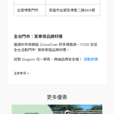
左營博愛門市
高雄市左營區博愛二路664號
全台門市｜賞車領品牌好禮
邀請你早鳥開箱 CrossOver 的多樣風貌，11/30 前至
全台活動門市* 賞新車贈品牌好禮。
試騎 Gogoro 任一車款，再抽品牌安全帽！
活動詳情
注意事項
欲參加 「 CrossOver 全新上市 賞車試騎活動 」（下稱「本活
動」）之消費者於參加之同時，即視為同意接受本注意事項之規
範；如不願同意本注意事項之全部或一部份，請勿參加本活動。
更多優惠
參加人於 2023 年 10 月 24 日起至 2023 年 11 月 30 日止
（下稱「活動期間」）至睿能創意營銷股份有限公司（下稱
「Gogoro」） 直營、加盟門市賞車並完成問卷填寫者（須
非法人或相關團體，下稱「參加人」），即可獲得本活動資
格。本活動贈品之數量有限，贈完即止，每一參加人至多取