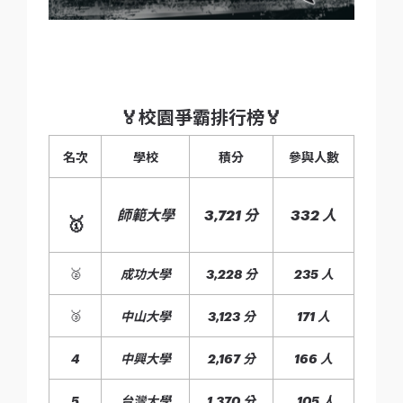
🏅校園爭霸排行榜🏅
名次
學校
積分
參與人數
師範大學
3,721 分
332 人
🥇
🥈
成功大學
3,228 分
235 人
🥉
中山大學
3,123 分
171 人
4
中興大學
2,167 分
166 人
5
台灣大學
1,370 分
105 人