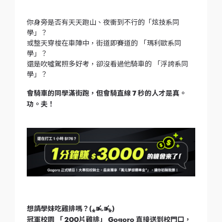
你身旁是否有天天跑山、夜衝到不行的「炫技系同
學」？
或整天穿梭在車陣中，街道即賽道的 「瑪利歐系同
學」？
還是吹噓駕照多好考，卻沒看過他騎車的 「浮誇系同
學」？
會騎車的同學滿街跑，但會騎直線 7 秒的人才是真。
功。夫！
想請學妹吃雞排嗎？(⁎⁍̴̛ᴗ⁍̴̛⁎)
冠軍校園 「 200片雞排」 Gogoro 直接送到校門口，