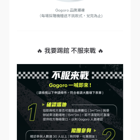
Gogoro 品牌潮襪
（每場採隨機贈送不挑款式，兌完為止)
🔥 我要踢館 不服來戰 🔥