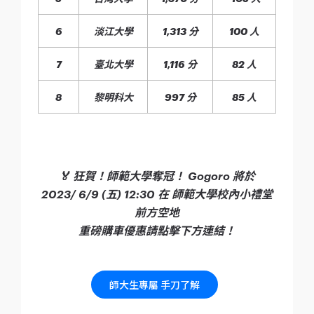
6
淡江大學
1,313 分
100 人
7
臺北大學
1,116 分
82 人
8
黎明科大
997 分
85 人
🏅 狂賀！師範大學奪冠！ Gogoro 將於
2023/ 6/9 (五) 12:30 在 師範大學校內小禮堂
前方空地
重磅購車優惠請點擊下方連結！
師大生專屬 手刀了解