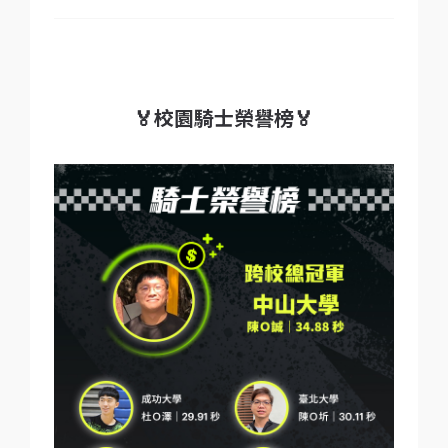
🏅校園騎士榮譽榜🏅