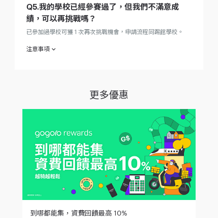
Q5.我的學校已經參賽過了，但我們不滿意成
績，可以再挑戰嗎？
已參加過學校可獲 1 次再次挑戰機會，申請流程同踢館學校。
注意事項
欲參加 ｜校園爭霸戰 7秒挑戰賽｜（下稱「本活動」）之消費者
（下稱「參加人」）於參加之同時，即視為同意接受本活動注意
事項之規範；如不願同意本注意事項之全部或一部，請勿參加本
活動。
更多優惠
「Gogoro 校園爭霸戰 7秒挑戰賽 」，本活動現場參加即贈
「品牌好禮 」壹個(數量有限贈完為止) ，參加騎乘挑戰超過
或等於7秒者，即可獲贈「GoShare騎乘金」（此券僅限新
用戶使用，新用戶完成帳號註冊後，且尚未完成任意一趟有
效騎乘用戶，方可兌換使用）、及「Gogoro 品牌潮襪」壹
雙 (採隨機出貨，數量有限，贈完為止)。
2023 年 3 月 4 日起至 2023 年 5 月 31 日止（下稱「活動
期間」），參加人於 本活動參加騎乘挑戰秒數最長獲得校
園單場冠軍即可獲贈G$，G$為 Gogoro Smart Points(下稱
G$)，以騎乘秒數每秒「 Gogoro Smart Points 50 點」計
算， 1點=1元，可用於折抵 Gogoro 多項商品與服務及電池
資費。點數使用規則請詳見 Gogoro Rewards 使用條款。
1分鐘賺$3,000 係指，若校園單場冠軍的秒數為 60 秒，並
以上述規則每秒 G$ 50元計算，60秒 x G$ 50 點 = G$
3,000 點 (G$1點=1元)。
到哪都能集，資費回饋最高 10%