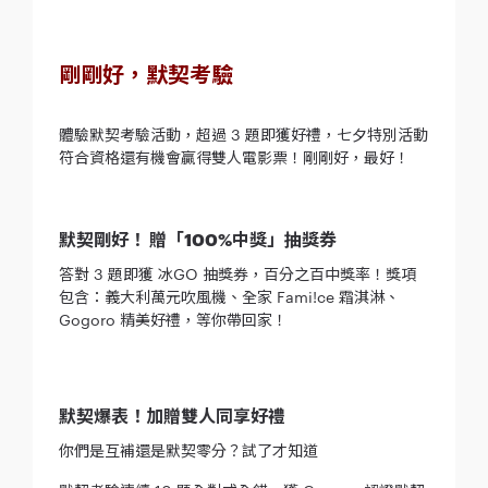
剛剛好，默契考驗
體驗默契考驗活動，超過 3 題即獲好禮，七夕特別活動
符合資格還有機會贏得雙人電影票！剛剛好，最好！
默契剛好！ 贈「100%中獎」抽獎券
答對 3 題即獲 冰GO 抽獎券，百分之百中獎率！獎項
包含：義大利萬元吹風機、全家 Fami!ce 霜淇淋、
Gogoro 精美好禮，等你帶回家！
默契爆表！加贈雙人同享好禮
你們是互補還是默契零分？試了才知道