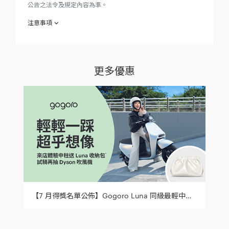
公告之法令及規定內容為準。
注意事項
欲參加「剛剛好默契考驗」（下稱「本專案」）之參加人（下稱
「參加人」）於參加之同時，即視為同意接受本注意事項之規
更多優惠
範；如不同意本注意事項之全部或一部份，請勿參加本專案。
西元（下同）2023年 7 月 31 日至 2023年 8 月 31 日 止 (下
稱「活動期間」)至睿能創意營銷股份有限公司（下稱
「Gogoro」） 直營、加盟活動門市賞車參加「剛剛好默契
考驗」，答對超過 3 題（含 3 題）即可兌換賞車禮「冰GO
抽獎券」。抽獎券數量有限，贈完為止，每人限兌領一張，
限本人領取不得代領。發送方式依 Gogoro 全台各門市實際
發送狀況為準。
西元（下同）2023年 8 月 11 日至 2023年 8 月 20 日 止 (下
稱「活動期間」)至睿能創意營銷股份有限公司（下稱
「Gogoro」） 直營、加盟活動門市賞車參加「情侶默契大
考驗」，兩人連續答對或答錯 10 題，即可兌換贈品「雙人
電影票一組」。贈品數量有限，贈完為止，每人限兌領一
組，限本人領取不得代領。發送方式依 Gogoro 全台各門市
實際發送狀況為準。
【7 月得獎名單公佈】Gogoro Luna 同級最輕中柱等你來試試！來店賞車就送限量收納包，試乘再抽 Dyson 吹風機！
抽獎獎項： 「IQ Perfetto 萬元吹風機（市價 $12,800) 1
台」、「Fami!ce 全家霜淇淋」、「Gogoro 精美好禮」
（下稱「本活動獎項」）。
活動地點： Gogoro 全台直營與加盟門市 （不含服務中心及