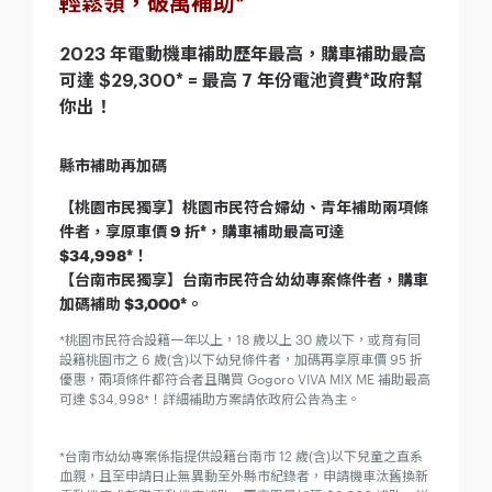
輕鬆領，破萬補助*
2023 年電動機車補助歷年最高，購車補助最高
可達 $29,300* = 最高 7 年份電池資費*政府幫
你出！
縣市補助再加碼
【桃園市民獨享】桃園市民符合婦幼、青年補助兩項條
件者，享原車價 9 折*，購車補助最高可達
$34,998*！
【台南市民獨享】台南市民符合幼幼專案條件者，購車
加碼補助 $3,000*。
*桃園市民符合設籍一年以上，18 歲以上 30 歲以下，或育有同
設籍桃園市之 6 歲(含)以下幼兒條件者，加碼再享原車價 95 折
優惠，兩項條件都符合者且購買 Gogoro VIVA MIX ME 補助最高
可達 $34,998*！詳細補助方案請依政府公告為主。
*台南市幼幼專案係指提供設籍台南市 12 歲(含)以下兒童之直系
血親，且至申請日止無異動至外縣市紀錄者，申請機車汰舊換新