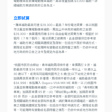
電動機車或新購電動機車補助，再享限量加碼 $3,000 補助。詳
細補助方案請依政府公告為主。
立即試算
* 購車補助最高可達 $29,300 = 最高 7 年份電池資費：係以桃園
市汰舊並新購電動機車補助，再加上中央政府補助款之金額
$29,300，換算選用月繳 $319 自由省電池資費方案，相當於 91
個月（ 7 年 7 個月 ） 電池資費之總費用，此金額僅供您參考使
用，補助方案之相關具體規定及限制，包括但不限於申請方式、
期限或名額等，可能隨時有變動或名額用罄之情形，仍依中央或
地方政府所公告之法令及規定內容為準。
*桃園市民符合婦幼、青年補助兩項條件者，車價再打 9 折，補
助最高可達 $34,998：桃園市民符合設籍一年以上，18 歲以上
30 歲以下，或育有同設籍桃園市之 6 歲(含)以下幼兒之條件者，
加碼再享原車價 95 折優惠，兩項條件都符合者，補助最高可達
$34,998：係指購入 Gogoro VIVA MIX ME 車款，以 (1)桃園市
汰舊並新購電動機車補助、(2)中央政府補助款、(3)「青年輕E購
專案」加碼原車價 95 折、(4)「婦幼E騎go專案」加碼原車價
95 折 而計 。此金額僅供您參考使用，金額可能因為車款不同以
及相關補助方案或金額有所差異，請於購車前詳細確認，補助方
案之相關具體規定及限制，包括但不限於申請方式、期限或名額
等，可能隨時有變動或名額用罄之情形，仍依中央或地方政府所