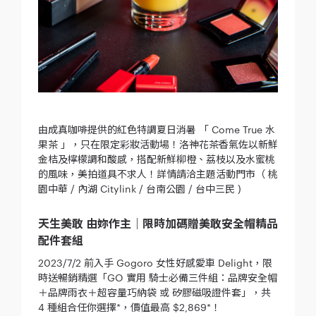
由成真咖啡提供的紅色特調夏日消暑 「 Come True 水
果茶 」，只在限定彩妝活動場！洛神花茶香氣佐以新鮮
金桔及檸檬調和酸感，搭配新鮮柳橙、荔枝以及水蜜桃
的風味，美拍道具不求人！詳情請洽主題活動門市（ 桃
園中華 / 內湖 Citylink / 台南公園 / 台中三民 )
天生美敢 由妳作主｜限時加碼贈美敢安全帽精品
配件套組
2023/7/2 前入手 Gogoro 女性好感愛車 Delight，限
時送暢銷精選「GO 實用 騎士必備三件組：品牌安全帽
＋品牌雨衣＋超容量巧納袋 或 矽膠磁吸證件套」，共
4 種組合任你選擇*，價值最高 $2,869*！