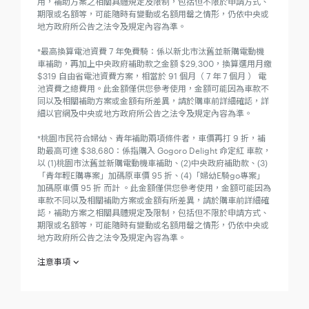
用，補助方案之相關具體規定及限制，包括但不限於申請方式、
期限或名額等，可能隨時有變動或名額用罄之情形，仍依中央或
地方政府所公告之法令及規定內容為準。
*最高換算電池資費 7 年免費騎：係以新北市汰舊並新購電動機
車補助，再加上中央政府補助款之金額 $29,300，換算選用月繳
$319 自由省電池資費方案，相當於 91 個月（ 7 年 7 個月 ） 電
池資費之總費用。此金額僅供您參考使用，金額可能因為車款不
同以及相關補助方案或金額有所差異，請於購車前詳細確認，詳
細以官網及中央或地方政府所公告之法令及規定內容為準。
*桃園市民符合婦幼、青年補助兩項條件者，車價再打 9 折，補
助最高可達 $38,680：係指購入 Gogoro Delight 命定紅 車款，
以 (1)桃園市汰舊並新購電動機車補助、(2)中央政府補助款、(3)
「青年輕E購專案」加碼原車價 95 折、(4)「婦幼E騎go專案」
加碼原車價 95 折 而計 。此金額僅供您參考使用，金額可能因為
車款不同以及相關補助方案或金額有所差異，請於購車前詳細確
認，補助方案之相關具體規定及限制，包括但不限於申請方式、
期限或名額等，可能隨時有變動或名額用罄之情形，仍依中央或
地方政府所公告之法令及規定內容為準。
注意事項
欲參加 「 全新 Gogoro Delight 命定紅，好敢試騎 」（下稱
「本活動」）之消費者於參加之同時，即視為同意接受本注意事
項之規範；如不願同意本注意事項之全部或一部份，請勿參加本