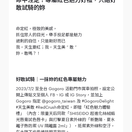
敢試騎的妳
命定紅，極致的美感，
抓住眾人的目光，舉手投足都是魅力
過剩的自信，只是剛好而已
我，天生要紅；我，天生美 “ 敢 ”
妳，敢嗎？！
好敢試騎｜一抹妳的紅色專屬魅力
2023/7/2 至全台 Gogoro 活動門市賞車拍照，設定公
開上傳貼文至個人 FB、IG 或 IG Story，並加上
Gogoro 指定 @gogoro_taiwan 及 #GogoroDelight
#天生美敢 #RedCrush命定紅，即贈「紅色魅力體驗
禮」（內含：限量天后同款「SHISEIDO 超進化絲絨緞
光唇膏試色唇卡」與打擊夏日紫外線的「新艷陽．夏水
離子熱防禦 UV 隔離露 2ml」），抵禦紫外線和空汙，
在太陽下也能維持明亮妝容。