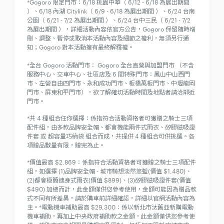
*Gogoro 限定門市：6/18 桃園中華（ 6/12 - 6/18 為展出期間
）、6/18 內湖 Citylink（ 6/9 - 6/18 為展出期間 ）、6/24 台南
公園（ 6/21 - 7/2 為展出期間 ）、6/24 台中三民（ 6/21 - 7/2
為展出期間 ），詳細活動內容依官方公告，Gogoro 保留隨時增
刪、調整、暫停或取消本活動內容及細節之權利，無須另行通
知；Gogoro 對本活動擁有最終解釋權。
*全台 Gogoro 活動門市： Gogoro 全台直營與加盟門市 （不含
服務中心、交車中心、社區店及 6 間特殊門市：鳳山中山西門
市、左營自由四門市、永和成功門市、板橋萬板門市、中壢龍岡
門市、屏東和平門市），欲了解確切活動時間及地點者請洽鄰近
門市。
*共 4 種組合任你選擇：係指符合活動資格者可獲贈之騎士三項
配件組，由多款品牌安全帽、都會機能兩件式雨衣、矽膠磁吸證
件套 或 超容量巧納袋 組合而成，共提供 4 種組合可供挑選。各
項贈品數量有限，贈完為止。
*價值最高 $2,869：係指符合活動資格者可獲贈之騎士三項配件
組，如選擇 (1)品牌安全帽 - 城市騎想淡然悠藍(價值 $1,480)、
(2)都會極簡連身式雨衣(價值 $899)、(3)矽膠磁吸證件套(價值
$490) 加總而計，此金額僅供您參考使用，金額可能因為贈品款
式不同有所差異，請於購車前詳細確認，詳細以官網活動內容為
主。
*電動機車補助最高 $29,300：係以新北市汰舊並新購電動
機車補助，再加上中央政府補助款之金額，此金額僅供您參考使