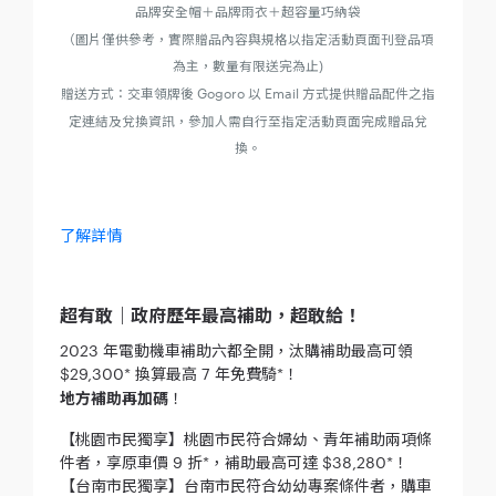
品牌安全帽＋品牌雨衣＋超容量巧納袋
（圖片僅供參考，實際贈品內容與規格以指定活動頁面刊登品項
為主，數量有限送完為止)
贈送方式：交車領牌後 Gogoro 以 Email 方式提供贈品配件之指
定連結及兌換資訊，參加人需自行至指定活動頁面完成贈品兌
換。
了解詳情
超有敢｜政府歷年最高補助，超敢給！
2023 年電動機車補助六都全開，汰購補助最高可領
$29,300* 換算最高 7 年免費騎*！
地方補助再加碼
！
【桃園市民獨享】桃園市民符合婦幼、青年補助兩項條
件者，享原車價 9 折*，補助最高可達 $38,280*！
【台南市民獨享】台南市民符合幼幼專案條件者，購車