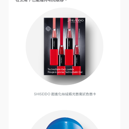
SHISEIDO 超進化絲絨緞光唇膏試色唇卡