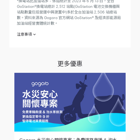
*換電站比加油站多：係指統計至 2023 年 6 月 13 日，全台
GoStation®換電站總計 2,512 站點(GoStation 電池交換機櫃與
站點數量包括營運中與建置中)多於全台加油站 2,506 站總站
數。資料來源為 Gogoro 官方網站 GoStation® 及經濟部能源局
加油站經營實體統計數。
注意事項
欲參加
（下稱「本專案」）之參加人（下稱「參加
「省騎公式」
人」）於參加之同時，即視為同意接受本注意事項之規範；如不
同意本注意事項之全部或一部份，請勿參加本專案。
更多優惠
參加人於西元（下同） 2023年5月29日至 2023年7月2日 止 (下
稱「活動期間」)，至 Gogoro® 直營、加盟門市、特約推廣站、
或家樂福、大潤發、PChome 等指定通路，購買
Smartscooter® 智慧電動機車指定車款，並付清全額者（需於活
動期間建立訂單並開立發票），可享有「全年無休！免費騎*x12
個月」、「免費升級！+3 大熱銷配件」上述兩項贈品及參加
「Gogoro 車主 回購大方送」活動的資格，贈品數量有限，贈完
為止：
指定車款：
Gogoro VIVA BASIC
Gogoro VIVA KEYLESS
Gogoro 水災安心關懷專案：免費道路救援 & 泡水車輛檢測、更換指定零件 9 折，以及暫停電池資費服務