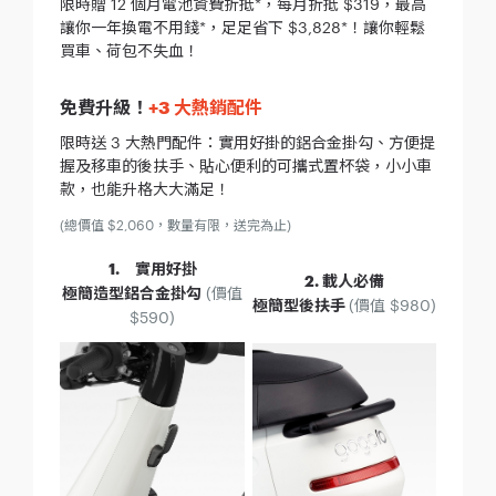
限時贈 12 個月電池資費折抵*，每月折抵 $319，最高
讓你一年換電不用錢*，足足省下 $3,828*！讓你輕鬆
買車、荷包不失血！
+3 大熱銷配件
免費升級！
限時送 3 大熱門配件：實用好掛的鋁合金掛勾、方便提
握及移車的後扶手、貼心便利的可攜式置杯袋，小小車
款，也能升格大大滿足！
(總價值 $2,060，數量有限，送完為止)
1. 實用好掛
2. 載人必備
極簡造型鋁合金掛勾
(價值
極簡型後扶手
(價值 $980)
$590)