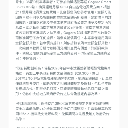
零卡」36期0利率專案者，可參加抽獎活動再送 Gogoro Smart
Points 319點，換算選用月繳 $319 自由省電池資費方案，相當
於 1 個月電池資費之總費用。此金額僅供您參考使用，金額可能
因為車款不同以及相關補助方案或金額有所差異，請於購車前詳
細確認，詳細以官網及中央或地方政府所公告之法令及規定內容
為準。本活動係由指定第三方融資公司*提供，該指定第三方融
資公司保有核准與否之決定權；Gogoro 就該指定第三方融資公
司核准與否不負任何擔保、賠償或補償責任。本專案僅適用購車
金額全額貸款，若車價有折扣，則依折扣後購車金額全額貸款。
一次給付車款與分期付款將因分期計息而有價差，詳細貸款條
件、利息及限制請洽指定第三方融資公司。(*指定第三方融資公
司：仲信資融。)
*政府補助創新高：係指2023年台中市汰舊並新購輕型電動機車
補助，再加上中央政府補助之金額總計 $29,300，為自
2017/12/10 輕型電動機車補助開始以來，補助金額最高。此金額
僅供您參考使用，補助方案之相關具體規定及限制，包括但不限
於申請方式、期限或名額等，可能隨時有變動或名額用罄之情
形，仍依中央或地方政府所公告之法令及規定內容為準。
*免牌照燃料稅：係依使用牌照稅法第五條规定各地方政府得對
完全以電能為勤力之機動車輛免徵使用牌照稅，且電動機車約等
同125c.c.機車故免徵燃料稅。免徵期間以法規及地方政府公告
為準。