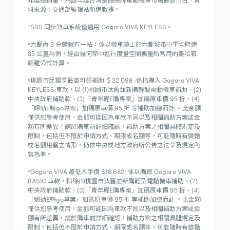
料來源：交通部監理站領牌數據。
*SBS 同步煞車系統僅適用 Gogoro VIVA KEYLESS。
*六都內 3 分鐘就有一站：係以機車騎士於六都城市中平均時速
35 公里為例，經由幾何學中進行度量空間衡量所常用的曼哈頓
距離公式計算。
*桃園市民獨享最高可領補助 ＄32,098 :係指購入 Gogoro VIVA
KEYLESS 車款，以 (1)桃園市汰舊並新購輕型電動機車補助、(2)
中央政府補助款、(3)「青年輕E購專案」加碼原車價 95 折、(4)
「婦幼E騎go專案」加碼原車價 95 折 等補助加總而計 。此金額
僅供您參考使用，金額可能因為車款不同以及相關補助方案或金
額有所差異，請於購車前詳細確認，補助方案之相關具體規定及
限制，包括但不限於申請方式、期限或名額等，可能隨時有變動
或名額用罄之情形，仍依中央或地方政府所公告之法令及規定內
容為準。
*Gogoro VIVA 最低入手價 $18,682: 係以購買 Gogoro VIVA
BASIC 車款，扣除(1)桃園市汰舊並新購輕型電動機車補助、(2)
中央政府補助款、(3)「青年輕E購專案」加碼原車價 95 折、(4)
「婦幼E騎go專案」加碼原車價 95 折 等補助加總而計 。此金額
僅供您參考使用，金額可能因為車款不同以及相關補助方案或金
額有所差異，請於購車前詳細確認，補助方案之相關具體規定及
限制，包括但不限於申請方式、期限或名額等，可能隨時有變動