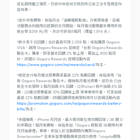
或名額用罄之情形，仍依中央或地方政府所公告之法令及規定內
容為準。
*送半年免費騎：係指符合「油轉電輕鬆換」方案資格者，自電
池服務合約啟用日起算的次月開始，每月電池服務基本費用折抵
新台幣 $319 元/月 ，共計可折抵6個月（價值 1,914 元 ）
*刷卡享千元回饋 / 合計最高可得 2,059 點：係指購買 Gogoro
VIVA，啟用 Gogoro Rewards 並綁定「台新 Gogoro Rewards
聯名卡」購車，即享基本回饋 2% 無上限，再加上 900 點而
計。詳細以 Gogoro Rewards 官網活動內容
https://www.gogoro.com/tw/rewards/card/
為主。
*綁定支付每月電池資費再享最高 22% 點數回饋：係指使用「台
新 Gogoro Rewards 聯名卡」繳納每月電池資費，並符合 (1)台
新全卡友限時 3 個月加碼 6% 回饋、(2)Richart 新戶加碼 6% 回
饋、(3)電池資費最高 10% 回饋無上限 等專案條件者，可享加總
最高 22% 點數回饋，詳細回饋資格與限制條件以官網活動內容
https://promotion.gogoro.com/tw/gogororewards-battery-
bills/
為主。
*多國機票、iPhone 月月送，最大獎特斯拉等你開回家 / 36 期 0
利率再送 1 個月免費騎：係指參加「Gogoro 輕鬆貸 36期零利率
月月抽豪禮」專案，參加人於活動期間內購買Gogoro
Smartscooter® 全車系智慧電動機車並成功使用「zingala銀角