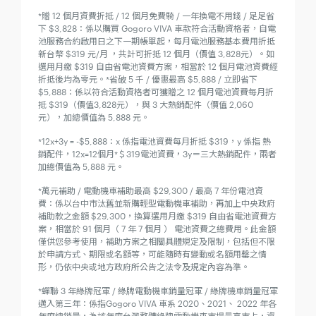
*贈 12 個月資費折抵 / 12 個月免費騎 / 一年換電不用錢 / 足足省
下 $3,828：係以購買 Gogoro VIVA 車款符合活動資格者，自電
池服務合約啟用日之下一期帳單起，每月電池服務基本費用折抵
新台幣 $319 元/月 ，共計可折抵 12 個月（價值 3,828元）。如
選用月繳 $319 自由省電池資費方案，相當於 12 個月電池資費經
折抵後均為零元。*省破 5 千 / 優惠最高 $5,888 / 立即省下
$5,888：係以符合活動資格者可獲贈之 12 個月電池資費每月折
抵 $319（價值3,828元），與 3 大熱銷配件（價值 2,060
元），加總價值為 5,888 元。
*12x+3y = -$5,888：x 係指電池資費每月折抵 $319，y 係指 熱
銷配件，12x=12個月*＄319電池資費，3y＝三大熱銷配件，兩者
加總價值為 5,888 元。
*萬元補助 / 電動機車補助最高 $29,300 / 最高 7 年份電池資
費：係以台中市汰舊並新購輕型電動機車補助，再加上中央政府
補助款之金額 $29,300，換算選用月繳 $319 自由省電池資費方
案，相當於 91 個月（ 7 年 7 個月 ） 電池資費之總費用。此金額
僅供您參考使用，補助方案之相關具體規定及限制，包括但不限
於申請方式、期限或名額等，可能隨時有變動或名額用罄之情
形，仍依中央或地方政府所公告之法令及規定內容為準。
*蟬聯 3 年綠牌冠軍 / 綠牌電動機車銷量冠軍 / 綠牌機車銷量冠軍
邁入第三年：係指Gogoro VIVA 車系 2020、2021、 2022 年各
年度總銷量，為該年度台灣整體綠牌電動機車市場最高市占，資