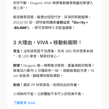
好評不斷，Gogoro VIVA 綠牌電動機車銷量冠軍邁入
第三年*！
輕型機車首選，最適合短程代步、採買的移動選擇！
2023/7/2 前，趕快套用購車
省騎公式「12x+3y =
-$5,888*」
，即可享限時入手超值優惠！
3 大理由，VIVA = 移動新趨勢！
安全！
沒有排氣管不怕燙傷，另有 SBS 同步煞車系統
*、全 LED 車燈，騎車好安心。
輕便！
Gogoro 唯一單顆電池車款，重量減輕好騎乘！
換電站六都內 3 分鐘就有一站*，順路換電超方便！74
cm 低座高，腳踏實地輕鬆駕馭。
耐用！
獨家 PP 材質車殼，耐用防刮好保養。
小得無所不能！立即體驗不多不少的完美平衡。
了解更多 VIVA