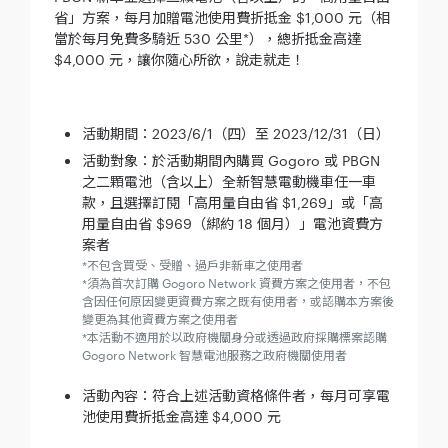
省」方案，每月加贈電池使用費折抵金 $1,000 元（相
當於每月免費多騎近 530 公里*），總折抵金高達
$4,000 元，讓你隨心所欲，說走就走！
活動期間：2023/6/1（四）至 2023/12/31（日）
活動對象：於活動期間內購買 Gogoro 或 PBGN
之二顆電池（含以上）全新智慧電動機車任一車
款，且選擇訂閱「高用量自由省 $1,269」或「高
用量自由省 $969（綁約 18 個月）」電池資費方
案者
*不包含買受、受贈、過戶非新車之使用者
*須為首次訂購 Gogoro Network 資費方案之使用者，不包
含因任何原因變更資費方案之既有使用者，或認購本方案後
變更為其他資費方案之使用者
*本活動不適用於以政府機關身分或透過政府採購標案認購
Gogoro Network 智慧電池服務之政府機關使用者
活動內容：符合上述活動資格條件者，每月可享電
池使用費折抵金高達 $4,000 元