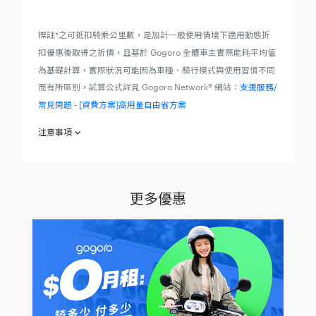
標註*之可抵扣騎乘公里數，是加計一般使用情境下適用動態折
扣優惠後取得之折價，且基於 Gogoro 全體車主實際能耗平均值
為基礎計算，實際狀況可能因為車種、騎行模式與使用習慣不同
而有所區別，試算公式詳見 Gogoro Network® 網站：
支援服務/
常見問題 - [資費方案]高用量自由省方案
注意事項
欲參加本活動之消費者（下稱「參加人」）於參加之同時，即視
為同意本注意事項之規範；如不願同意本注意事項之全部或一部
份，請勿參加本活動：
更多優惠
1.活動條件：本活動僅限符合以下各款所有條件之使用者可享
有：(1) 於 2023 年 6 月 1 日起至 2023 年 12 月 31 日止之期間
內，購買二顆電池（含以上）之全新智慧電動機車任一車款（下
稱「新車」）之使用者，不包含買受、受贈、過戶非新車之使用
者；(2) 須為首次訂購 Gogoro Network 資費方案，且認購的資
費方案為「高用量自由省方案 $1,269 」或「高用量自由省方案
$969（綁約 18 個月）」之使用者，不包含因任何原因變更資費
方案之既有使用者，或認購本方案後變更為其他資費方案之使用
者。