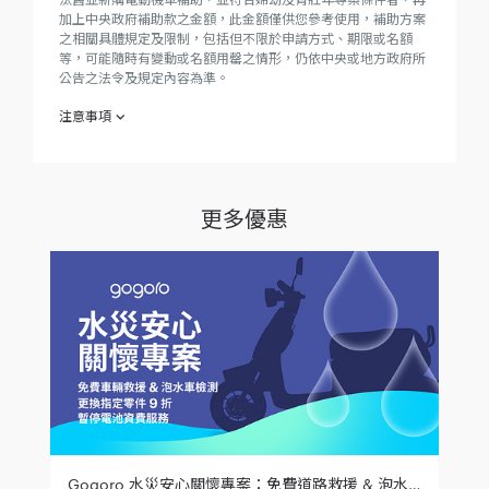
加上中央政府補助款之金額，此金額僅供您參考使用，補助方案
之相關具體規定及限制，包括但不限於申請方式、期限或名額
等，可能隨時有變動或名額用罄之情形，仍依中央或地方政府所
公告之法令及規定內容為準。
注意事項
當使用者認購「 $199 隨你騎 限時新購資費方案（月繳，單顆電
池）」（下稱「本方案」） 時，即視為使用者已瞭解並同意下列
約定。倘下列約定與 Gogoro Network® 智慧電池服務合約相牴
觸時，以下列之約定為優先適用：
更多優惠
本方案須為購買單顆電池之全新智慧電動機車指定車款（下
稱「新車」）之使用者，不包含買受、受贈、過戶非新車之
使用者，且為首次訂購 Gogoro Network 資費方案，不包含
因任何原因變更資費方案之既有使用者，或認購本方案後變
更為其他資費方案之使用者。
Gogoro Network 對各資費方案及其所搭配之性能提升服務
之申辦，擁有核准與否之最終決定權。
本方案享免費「性能提升服務」優惠（自動開啟）。性能提
升服務使用以一個帳單計費週期為使用單位，選用本方案訂
閱性能提升服務時，如訂閱性能提升服務未滿 30 天使用者
欲關閉性能提升服務功能，性能提升服務功能將於訂閱後第
31 天使用者第一次進行電池交換時關閉；訂閱滿 30 天後，
如使用者擬關閉性能提升服務功能，性能提升服務將於下一
個帳單計費週期使用者第一次進行電池交換時關閉。使用者
如有更換資費方案之需求，應留意資費方案是否享有免費性
Gogoro 水災安心關懷專案：免費道路救援 & 泡水車輛檢測、更換指定零件 9 折，以及暫停電池資費服務