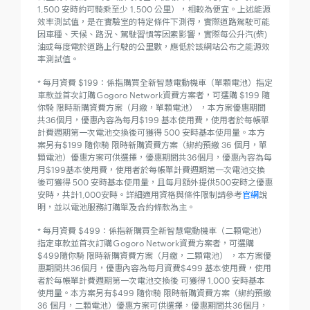
1,500 安時約可騎乘至少 1,500 公里），相較為便宜。上述能源
效率測試值，是在實驗室的特定條件下測得，實際道路駕駛可能
因車種、天候、路況、駕駛習慣等因素影響，實際每公升汽(柴)
油或每度電於道路上行駛的公里數，應低於該網站公布之能源效
率測試值。
* 每月資費 $199：係指購買全新智慧電動機車（單顆電池）指定
車款並首次訂購Ｇogoro Network資費方案者，可選購 $199 隨
你騎 限時新購資費方案（月繳，單顆電池） ，本方案優惠期間
共36個月，優惠內容為每月$199 基本使用費，使用者於每帳單
計費週期第一次電池交換後可獲得 500 安時基本使用量。本方
案另有$199 隨你騎 限時新購資費方案（綁約預繳 36 個月，單
顆電池）優惠方案可供選擇，優惠期間共36個月，優惠內容為每
月$199基本使用費，使用者於每帳單計費週期第一次電池交換
後可獲得 500 安時基本使用量，且每月額外提供500安時之優惠
安時，共計1,000安時。詳細適用資格與條件限制請參考
官網
說
明，並以電池服務訂購單及合約條款為主。
* 每月資費 $499：係指新購買全新智慧電動機車（二顆電池）
指定車款並首次訂購Ｇogoro Network資費方案者，可選購
$499隨你騎 限時新購資費方案（月繳，二顆電池） ，本方案優
惠期間共36個月，優惠內容為每月資費$499 基本使用費，使用
者於每帳單計費週期第一次電池交換後 可獲得 1,000 安時基本
使用量。本方案另有$499 隨你騎 限時新購資費方案（綁約預繳
36 個月，二顆電池）優惠方案可供選擇，優惠期間共36個月，