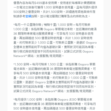
優惠內容為每月$499基本使用費，使用者於每帳單計費週期第
一次電池交換後可獲得 1,000 安時基本使用量，且每月額外提供
500安時之優惠安時，共計1,500安時。詳細適用資格與條件限
制請參考
官網
說明，並以電池服務訂購單及合約條款為主。
*每月一千公里隨你騎 / 暢騎千里/ 1,000 安時 = 每月可騎乘
1,000 公里：係指新購 Gogoro 單顆電池車款，並認購綁約繳清
36 期限時專案電池服務資費者，可享每月 500 安時基本使用
量，再加碼贈送 500 優惠安時使用量，共計 1,000 安時使用
量，約可騎乘至少 1,000 公里。可騎乘公里數，是基於 Gogoro
全體車主實際能耗平均值為基礎計算，實際狀況可能因為車種、
騎行模式與使用習慣不同而有所區別，試算公式詳見 Gogoro
Network® 網站：支援服務/常見問題。
*1,500 安時 = 每月可騎乘 1,500 公里：係指新購 Gogoro 單顆
電池車款，並認購綁約繳清 36 期限時專案電池服務資費者，可
享每月 500 安時基本使用量，再加碼贈送 500 優惠安時使用
量，共計 1,000 安時使用量，約可騎乘至少 1,000 公里。可騎乘
公里數，是基於 Gogoro 全體車主實際能耗平均值為基礎計算，
實際狀況可能因為車種、騎行模式與使用習慣不同而有所區別，
試算公式詳見 Gogoro Network® 網站：支援服務/常見問題。
*每月提供 1,000 安時：係指新購 Gogoro JEGO 單顆電池車
款，並認購綁約繳清 36 期限時專案電池服務資費者，可享每月
500 安時基本使用量，再加碼贈送 500 優惠安時使用量，共計