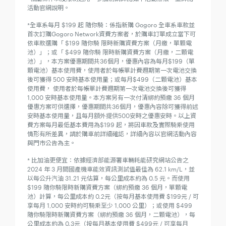
活動官網說明。
*全車系每月 $199 起 隨你騎：係指新購 Gogoro 全車系車款並
首次訂購Gogoro Network資費方案者，於購車訂單成立當下可
依車款選購「 $199 隨你騎 限時新購資費方案（月繳，單顆電
池）」；或「 $499 隨你騎 限時新購資費方案（月繳，二顆電
池）」，本方案優惠期間共36個月，優惠內容為每月$199（單
顆電池）基本使用費，使用者於每帳單計費週期第一次電池交換
後可獲得 500 安時基本使用量；或每月$499（二顆電池）基本
使用費， 使用者於每帳單計費週期第一次電池交換後可獲得
1,000 安時基本使用量。本方案另有一次付清綁約預繳 36 個月
優惠方案可供選擇，優惠期間共36個月，優惠內容除可獲得前述
安時基本使用量，且每月額外提供500安時之優惠安時。以上資
費方案每月最低基本費用為$199 起，將因車款及實際騎乘使用
情形有所差異，請於購車前詳細確認，詳細內容以官網活動內容
與門市公告為主。
* 比加油更便宜：依據經濟部能源署車輛耗能研究網站公告之
2024 年 3 月間國產機車能效資訊測試值最佳為 62.1 km/L，並
以每公升汽油 31.21 元估算，每公里成本約為 0.5 元。而使用
$199 隨你騎限時新購資費方案（綁約預繳 36 個月，單顆電
池）計算，每公里成本約 0.2元（按每月基本使用費 $199元 / 可
享每月 1,000 安時約可騎乘至少 1,000 公里）；或使用 $499
隨你騎限時新購資費方案（綁約預繳 36 個月，二顆電池），每
公里成本約為 0.3元（按每月基本使用費 $499元 / 可享每月