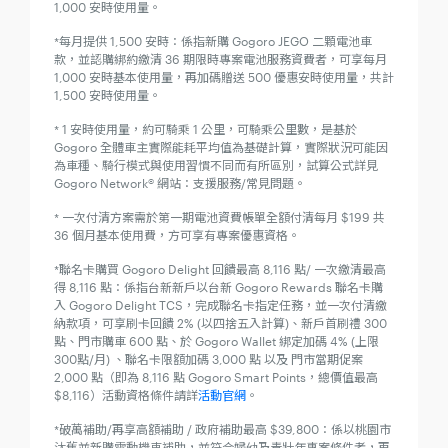
1,000 安時使用量。
*每月提供 1,500 安時：係指新購 Gogoro JEGO 二顆電池車
款，並認購綁約繳清 36 期限時專案電池服務資費者，可享每月
1,000 安時基本使用量，再加碼贈送 500 優惠安時使用量，共計
1,500 安時使用量。
* 1 安時使用量，約可騎乘 1 公里，可騎乘公里數，是基於
Gogoro 全體車主實際能耗平均值為基礎計算，實際狀況可能因
為車種、騎行模式與使用習慣不同而有所區別，試算公式詳見
Gogoro Network® 網站：支援服務/常見問題。
* 一次付清方案需於第一期電池資費帳單全額付清每月 $199 共
36 個月基本使用費，方可享有專案優惠資格。
*聯名卡購買 Gogoro Delight 回饋最高 8,116 點/ 一次繳清最高
得 8,116 點：係指台新新戶以台新 Gogoro Rewards 聯名卡購
入 Gogoro Delight TCS，完成聯名卡指定任務，並一次付清繳
納款項，可享刷卡回饋 2% (以四捨五入計算)、新戶首刷禮 300
點、門市購車 600 點、於 Gogoro Wallet 綁定加碼 4% (上限
300點/月) 、聯名卡限額加碼 3,000 點 以及 門市當期促案
2,000 點（即為 8,116 點 Gogoro Smart Points，總價值最高
$8,116）活動資格條件請詳
活動官網
。
*破萬補助/再享高額補助 / 政府補助最高 $39,800：係以桃園市
汰舊並新購電動機車補助，並符合婦幼及青壯年專案條件者，再