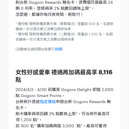
刷台新 Gogoro Rewards 聯名卡，資費還可選最高 24
期 0 利率，登錄再享 2% 點數回饋無上限*，
怎麼選，都讓你每月爽爽騎、輕鬆付！
* 隨你騎 限時新購資費方案（單顆電池）限量前 500 名，名額依
繳納一次付清方案之消費日順序為準
* 隨你騎 限時新購資費方案（二顆電池）限量前 1,500 名，名額
依繳納一次付清方案之消費日順序為準
(活動辦法請詳閱台新銀行
官網
)
女性好感愛車 禮遇再加碼最高享 8,116
點
2024/4/2 - 4/30 前購買 Gogoro Delight 即贈 2,000
點 Gogoro Smart Points，
台新新戶透過
指定連結
申辦台新 Gogoro Rewards 聯
名卡，
刷卡購車再享回饋 2% 點數無上限*，符合條件最高可
得 1,200 點*，
前 500 名* 購車加碼再贈 3,000 點*，最高可獲得