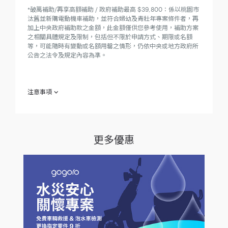
*破萬補助/再享高額補助 / 政府補助最高 $39,800：係以桃園市
汰舊並新購電動機車補助，並符合婦幼及青壯年專案條件者，再
加上中央政府補助款之金額，此金額僅供您參考使用，補助方案
之相關具體規定及限制，包括但不限於申請方式、期限或名額
等，可能隨時有變動或名額用罄之情形，仍依中央或地方政府所
公告之法令及規定內容為準。
注意事項
欲參加「MUJI 系列車款，贈專屬隨車禮！」（下稱「本專
案」）之參加人（下稱「參加人」）於參加之同時，即視為同意
接受本注意事項之規範；如不同意本注意事項之全部或一部份，
請勿參加本專案。
更多優惠
參加人於西元（下同） 2024 年 5 月 1 日至 2024 年 6 月 2 日
止（下稱「活動期間」），至 Gogoro® 直營、加盟門市（含社
區店）、特約推廣站、或家樂福、大潤發、momo 等指定通路，
購買 Gogoro MUJI 聯名系列 Smartscooter® 智慧電動機車並付
清全額者（需於活動期間建立訂單並開立發票），即可依車款獲
得「專屬隨車禮」以及「Gogoro x MUJI 聯名商品 $500 網路商
店折扣碼 x2 組」消費回饋（下稱「贈品」）。