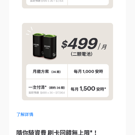
了解詳情
隨你騎資費 刷卡回饋無上限*！