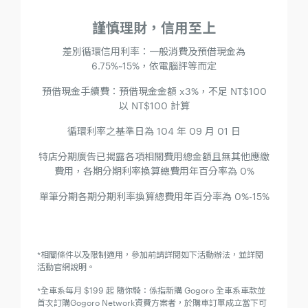
謹慎理財，信用至上
差別循環信用利率：一般消費及預借現金為
6.75%~15%，依電腦評等而定
預借現金手續費：預借現金金額 x3%，不足 NT$100
以 NT$100 計算
循環利率之基準日為 104 年 09 月 01 日
特店分期廣告已揭露各項相關費用總金額且無其他應繳
費用，各期分期利率換算總費用年百分率為 0%
單筆分期各期分期利率換算總費用年百分率為 0%-15%
*相關條件以及限制適用，參加前請詳閱如下活動辦法，並詳閱
活動官網說明。
*全車系每月 $199 起 隨你騎：係指新購 Gogoro 全車系車款並
首次訂購Gogoro Network資費方案者，於購車訂單成立當下可