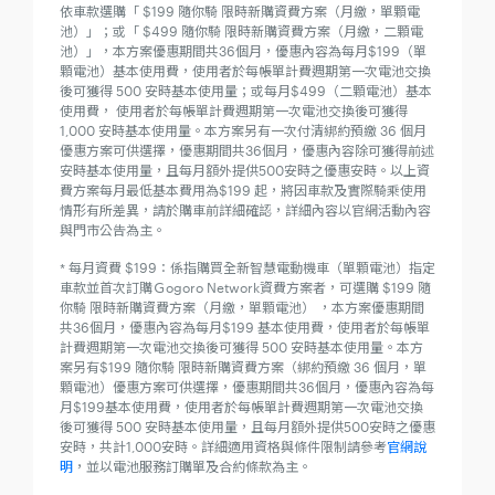
依車款選購「 $199 隨你騎 限時新購資費方案（月繳，單顆電
池）」；或「 $499 隨你騎 限時新購資費方案（月繳，二顆電
池）」，本方案優惠期間共36個月，優惠內容為每月$199（單
顆電池）基本使用費，使用者於每帳單計費週期第一次電池交換
後可獲得 500 安時基本使用量；或每月$499（二顆電池）基本
使用費， 使用者於每帳單計費週期第一次電池交換後可獲得
1,000 安時基本使用量。本方案另有一次付清綁約預繳 36 個月
優惠方案可供選擇，優惠期間共36個月，優惠內容除可獲得前述
安時基本使用量，且每月額外提供500安時之優惠安時。以上資
費方案每月最低基本費用為$199 起，將因車款及實際騎乘使用
情形有所差異，請於購車前詳細確認，詳細內容以官網活動內容
與門市公告為主。
* 每月資費 $199：係指購買全新智慧電動機車（單顆電池）指定
車款並首次訂購Ｇogoro Network資費方案者，可選購 $199 隨
你騎 限時新購資費方案（月繳，單顆電池） ，本方案優惠期間
共36個月，優惠內容為每月$199 基本使用費，使用者於每帳單
計費週期第一次電池交換後可獲得 500 安時基本使用量。本方
案另有$199 隨你騎 限時新購資費方案（綁約預繳 36 個月，單
顆電池）優惠方案可供選擇，優惠期間共36個月，優惠內容為每
月$199基本使用費，使用者於每帳單計費週期第一次電池交換
後可獲得 500 安時基本使用量，且每月額外提供500安時之優惠
安時，共計1,000安時。詳細適用資格與條件限制請參考
官網說
明
，並以電池服務訂購單及合約條款為主。