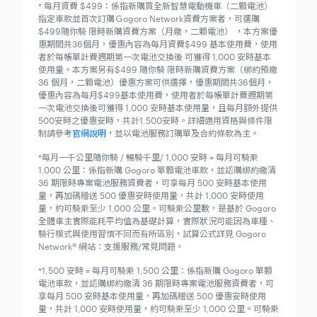
* 每月資費 $499：係指新購買全新智慧電動機車（二顆電池）
指定車款並首次訂購Ｇogoro Network資費方案者，可選購
$499隨你騎 限時新購資費方案（月繳，二顆電池） ，本方案優
惠期間共36個月，優惠內容為每月資費$499 基本使用費，使用
者於每帳單計費週期第一次電池交換後 可獲得 1,000 安時基本
使用量。本方案另有$499 隨你騎 限時新購資費方案（綁約預繳
36 個月，二顆電池）優惠方案可供選擇，優惠期間共36個月，
優惠內容為每月$499基本使用費，使用者於每帳單計費週期第
一次電池交換後可獲得 1,000 安時基本使用量，且每月額外提供
500安時之優惠安時，共計1,500安時。詳細適用資格與條件限
制請參考
官網說明
，並以電池服務訂購單及合約條款為主。
*每月一千公里隨你騎 / 暢騎千里/ 1,000 安時 = 每月可騎乘
1,000 公里：係指新購 Gogoro 單顆電池車款，並認購綁約繳清
36 期限時專案電池服務資費者，可享每月 500 安時基本使用
量，再加碼贈送 500 優惠安時使用量，共計 1,000 安時使用
量，約可騎乘至少 1,000 公里。可騎乘公里數，是基於 Gogoro
全體車主實際能耗平均值為基礎計算，實際狀況可能因為車種、
騎行模式與使用習慣不同而有所區別，試算公式詳見 Gogoro
Network® 網站：支援服務/常見問題。
*1,500 安時 = 每月可騎乘 1,500 公里：係指新購 Gogoro 單顆
電池車款，並認購綁約繳清 36 期限時專案電池服務資費者，可
享每月 500 安時基本使用量，再加碼贈送 500 優惠安時使用
量，共計 1,000 安時使用量，約可騎乘至少 1,000 公里。可騎乘