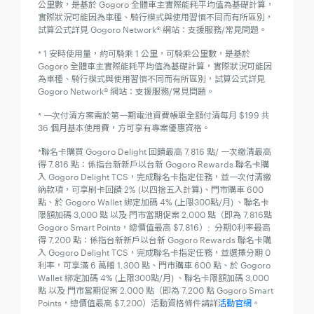
公里數，是基於 Gogoro 全體車主實際能耗平均值為基礎計算，
實際狀況可能因為車種、騎行模式與使用習慣不同而有所區別，
試算公式詳見 Gogoro Network® 網站：支援服務/常見問題。
* 1 安時使用量，約可騎乘 1 公里，可騎乘公里數，是基於
Gogoro 全體車主實際能耗平均值為基礎計算，實際狀況可能因
為車種、騎行模式與使用習慣不同而有所區別，試算公式詳見
Gogoro Network® 網站：支援服務/常見問題。
* 一次付清方案需於第一期電池資費帳單全額付清每月 $199 共
36 個月基本使用費，方可享有專案優惠資格。
*聯名卡購買 Gogoro Delight 回饋最高 7,816 點/ 一次繳清最高
得 7,816 點：係指台新新戶以台新 Gogoro Rewards 聯名卡購
入 Gogoro Delight TCS，完成聯名卡指定任務，並一次付清繳
納款項，可享刷卡回饋 2% (以四捨五入計算)、門市購車 600
點、於 Gogoro Wallet 綁定加碼 4% (上限300點/月) 、聯名卡
限額加碼 3,000 點 以及 門市當期促案 2,000 點（即為 7,816點
Gogoro Smart Points，總價值最高 $7,816）; 分期0利率最高
得 7,200 點：係指台新新戶以台新 Gogoro Rewards 聯名卡購
入 Gogoro Delight TCS，完成聯名卡指定任務，並選擇分期 0
利率，可享滿 6 萬贈 1,300 點、門市購車 600 點、於 Gogoro
Wallet 綁定加碼 4% (上限300點/月) 、聯名卡限額加碼 3,000
點 以及 門市當期促案 2,000 點（即為 7,200 點 Gogoro Smart
Points，總價值最高 $7,200）活動資格條件請詳
活動官網
。