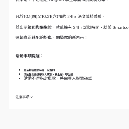
凡於10.1(四)至10.31
(六)
預約 24hr 深度試騎體驗，
並出示
駕照與學生證
，就能擁有 24hr 試騎時間，騎著 Smarts
選輛真正速配的好車，開騎你的新未來！
活動事項提醒：
此活動僅限於每週一至週四
活動報到需攜帶個人駕照、安全帽、學生證
活動不得指定車款，將由專人聯繫確認
注意事項
欲參加本活動之消費者於參加之同時，即視為同意接受本注意事項之規範
2020 年 10 月 1 日起至 2020 年 10 月 31 日止
個，且僅限得獎乙次。