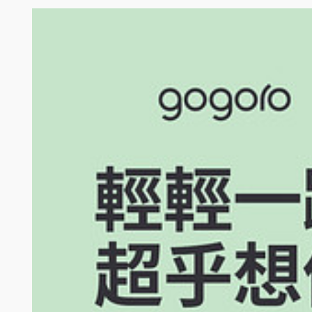
本活動參加人限非車主，試乘車款由門市依照狀況告知參加人，參加
贈品於現場填寫試乘問卷後隨機贈送，其款式、尺寸、顏色等均以實物為準
項及內容，參加人同意無條件接受 Gogoro 所替換之等值物品。
本活動不適用於下列門市：：屏東公園門市,三民建工門市,小港漢民門市
門市,員林中山門市,三峽復興門市,斗六明德北門市,鼓山青海門市,三
竹東勝門市,頭份自強門市,新莊民安門市,沙鹿中山門市,龍潭中正門市
參加人於參加本活動時所提供之相關資料（包括但不限於中文真實姓名、手機
會將該個人資料揭露予第三人或用於蒐集目的以外之其他用途。參加人應
依據中華民國財政部《各類所得扣繳率標準》規定，獎項價值應列入得獎者當年度
無須扣繳機會中獎稅款；(2) 依據中華民國稅法規定，中獎獎品金額在 N
20% 稅率扣繳計算稅款；(4) 其他未盡事宜悉依中華民國稅法相關規
參加人不得直接或間接，親自或透過第三人，以任何不當方式，包括但不限
將直接取消該參加人獲得贈品之資格。
本活動不得與其他折扣、優惠或活動併同使用。Gogoro 享有決定本活
Gogoro 保留隨時增刪、調整、暫停或取消本活動內容及細節之權利，