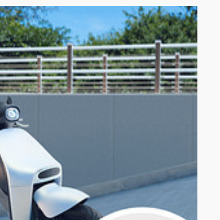
資格移轉予他人；參加人亦不得轉售贈品。惟 Gogoro 得變更贈送之品
市,屏東潮州門市,苓雅三多門市,太平樹德門市,鳳山五甲門市,竹北中正東
,新豐學府門市,台東新生門市,馬公同和門市,虎尾光復門市,鹿港民族門市,新
行相關聯繫以及從事行銷活動（以下簡稱「蒐集目的」）之用；Gogoro 不
 得取消其參加及/或得獎權益。
10% 稅款；得獎獎品金額介於新台幣 1,001 至新台幣 20,000 者
憑以申報年度綜合所得稅；(3) 得獎者若為非中華民國境內居住之個人，得依
得贈品之數量。經 Gogoro 認定使用不當方式招攬者， Gogoro