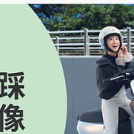
人不得選擇款式、顏色。
，參加人不得挑選，亦不得要求 Gogoro 將贈品折現、替換為其他物品，或將受贈
,樹林三俊門市,楠梓益群門市,仁武仁雄門市,宜蘭中山門市,花蓮中華門市,天母忠誠門
民九如二門市,中壢環中東門市,草屯太平門市屏東東港門市,羅東中正門市,淡水鼻頭門市
,大寮鳳林三門市。
電話、E-mail 等，下稱「個人資料」），將供 Gogoro 確認參加人身分、進
保證所提供之個人資料均為真實，未有冒用或盜用之情事；如有虛偽不實，Gogoro
個人所得，說明如下：(1) 得獎獎品金額在新台幣 20,001 元以上，得獎者必須扣繳 
T$1,001 以上者，得獎者將在年終時收到 Gogoro 所寄發之所得扣繳憑單，並
定辦理。
於贈送或提供各種形式之禮品、折扣、現金及 / 或服務，招攬非特定之消費者，以累積取
動是否得與 Gogoro 之其他活動併同使用之權利。
無須另行通知；Gogoro 對本活動擁有最終解釋權。