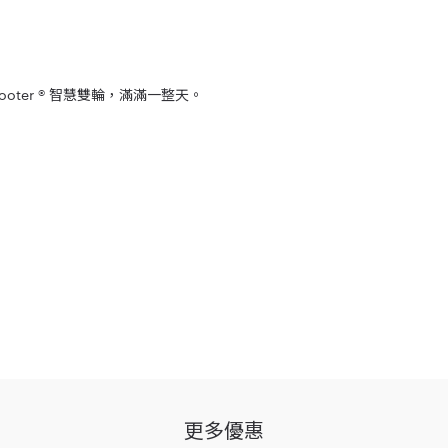
cooter ® 智慧雙輪，滿滿一整天。
；如不願同意本注意事項之全部或一部，請勿參加本活動。
（下稱「活動期間」）依參加流程完成試乘並填妥繳回試乘問卷者（下稱「參加人」），即取得本
更多優惠