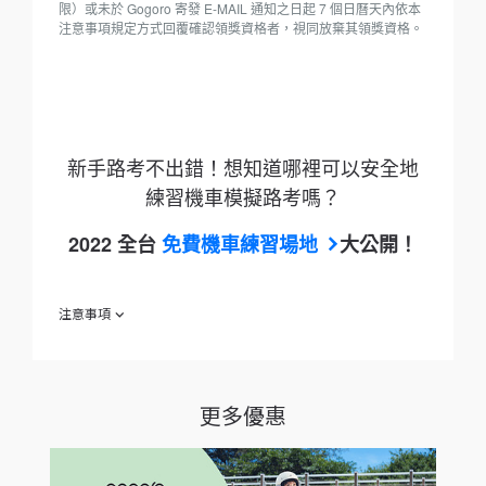
限）或未於 Gogoro 寄發 E-MAIL 通知之日起 7 個日曆天內依本
注意事項規定方式回覆確認領獎資格者，視同放棄其領獎資格。
新手路考不出錯！想知道哪裡可以安全地
練習機車模擬路考嗎？
2022 全台
免費機車練習場地
大公開！
注意事項
預約路考練習車，並完成取車練習，
「Gogoro 深度試騎方案 」
即贈「Gogoro 型速購物袋 」壹個。(數量有限贈完為止)
欲參加「Gogoro 深度試騎方案 」（下稱「本活動」）之消費者
於參加之同時，即視為同意接受本注意事項之規範；如不願同意
更多優惠
本注意事項之全部或一部分，請勿參加本活動。
2022 年 7 月 1 日起至 2022 年 9 月 30 日止（下稱「活動
期間」）依參加流程完成練習車預約並填妥繳回試乘問卷者