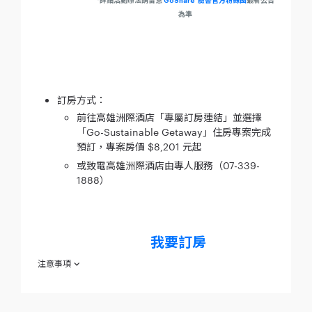
*詳細活動辦法請留意
GoShare 臉書官方粉絲團
最新公告
為準
訂房方式：
前往高雄洲際酒店「專屬訂房連結」並選擇
「Go-Sustainable Getaway」住房專案完成
預訂，專案房價 $8,201 元起
或致電高雄洲際酒店由專人服務（07-339-
1888）
我要訂房
注意事項
【GoShare 30 小時騎乘券】
欲參加「GoShare 30 小時騎乘券」（下稱「本活動」) 之消費