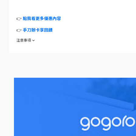
👉
點我看更多優惠內容
👉
手刀辦卡享回饋
注意事項
謹慎理財信用至上
差別循環信用利率：一般消費及預借現金為 6.75% ~ 15%，依電腦評等而定
循環利率之基準日為 104/9/1
預借現金手續費：預借現金金額 x3%，不足 NT$100 以 NT$100 計算
特店分期廣告已揭露各項相關費用總金額且無其他應繳費用，各期分期利率