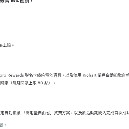
最高 16% 回饋！
饋無上限。
ro Rewards 聯名卡繳納電池資費，以及使用 Richart 帳戶自動扣繳
 回饋（每月回饋上限 80 點）。
t ，並設定自動扣繳 「高用量自由省」資費方案，以及於活動期間內完成首次成功扣款享 1,
者。