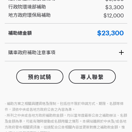
$3,300
行政院環境部補助
$12,000
地方政府環保局補助
$23,300
補助
總金額
購車政府補助注意事項
基隆市汰購(新舊車主同一人)補助限制：
產業發展署補助期間內一人僅限補助一台
預約試騎
專人聯繫
產業發展署補助限中華民國國民、持有中華民國永久居留證之外
籍人士
一人僅限申請一次環保局補助
須年滿十八歲
- 補助方案之相關具體資格及限制，包括但不限於申請方式、期限、名額等條
汰舊車車輛於115年報廢回收
件，須依中央或各地方政府公告之內容為準。
環保局汰購補助 - 發票開立日期115年1月1日起至115年11月30日
- 所列之中央或各地方政府補助款金額，均以當年度最新公告之補助辦法、名額
(含)前
及金額為準，可能有隨時變動或名額用罄之情形。本網站雖將於中央及/或各地
環保局汰購補助 - 新購車車主戶籍須於113年12月31日前設籍於基
方政府發布相關資訊後，從速配合公告相關內容並更新對應之補助款金額，惟
隆市