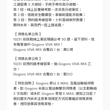
江湖密傳 3 大絕招，手把手帶你高分過關，
第 1 招，線上反覆練考題，涼涼高分過筆試；
第 2 招，道路安全聽講習，拿補助還能添裝備；
第 3 招，預約路考練習車，七秒直線無所畏懼！
期待未來，與我們一起上路追風！
【 得獎名單公佈 】
10/31 前挑戰線上筆試精選必考 50 題，留下資料，就
有機會抽中 Gogoro VIVA MIX！
Gogoro VIVA MIX 合聲白 1 台：周O君
【 得獎名單公佈 】
10/31 前預約路考練習車，抽 Gogoro VIVA MIX 乙
台！
Gogoro VIVA MIX 合聲白 1 台：劉O
O
【 特別說明 】Gogoro 將以 E-MAIL 及電話聯絡得獎
者，如 Gogoro 未能以電話聯繫到得獎者（以主動聯絡
3 次為限）或未於 Gogoro 寄發 E-MAIL 通知之日起 7
個日曆天內依本注意事項規定方式回覆確認領獎資格
者，視同放棄其領獎資格。