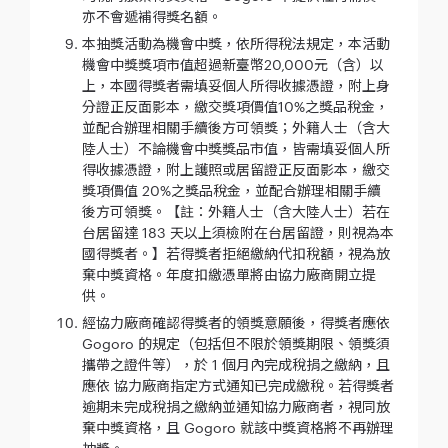
亦不會遞補得獎名額。
本抽獎活動為機會中獎，依所得稅法規定，本活動
機會中獎獎項市值超過新臺幣20,000元（含）以
上，本國得獎者需填妥個人所得收據憑證，附上身
分證正反面影本，繳交獎項價值10%之獎品稅金，
並配合辦理相關手續後方可領獎；外籍人士（含大
陸人士）不論機會中獎獎品市值，皆需填妥個人所
得收據憑證，附上護照或居留證正反面影本，繳交
獎項價值 20%之獎品稅金，並配合辦理相關手續
後方可領獎。【註：外籍人士（含大陸人士）若在
台居留達 183 天以上須檢附在台居留證，則視為本
國得獎者。】若得獎者拒絕繳納代扣稅額，視為放
棄中獎資格。年度扣繳憑單將由協力廠商開立提
供。
經協力廠商確認得獎者的領獎意願後，得獎者應依
Gogoro 的規定（包括但不限於領獎期限、領獎須
攜帶之證件等），於 1 個月內完成稅捐之繳納，且
應依 協力廠商指定方式通知已完成繳稅。若得獎者
逾期未完成稅捐之繳納並通知協力廠商者，視同放
棄中獎資格，且 Gogoro 就該中獎資格將不再辦理