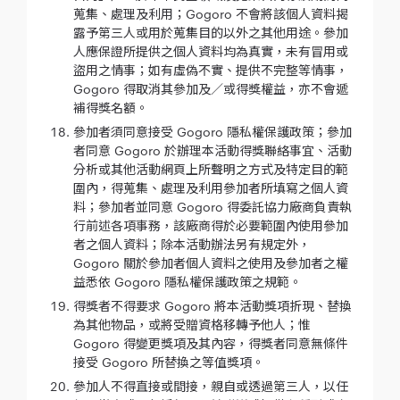
蒐集、處理及利用；Gogoro 不會將該個人資料揭
露予第三人或用於蒐集目的以外之其他用途。參加
人應保證所提供之個人資料均為真實，未有冒用或
盜用之情事；如有虛偽不實、提供不完整等情事，
Gogoro 得取消其參加及／或得獎權益，亦不會遞
補得獎名額。
參加者須同意接受 Gogoro 隱私權保護政策；參加
者同意 Gogoro 於辦理本活動得獎聯絡事宜、活動
分析或其他活動網頁上所聲明之方式及特定目的範
圍內，得蒐集、處理及利用參加者所填寫之個人資
料；參加者並同意 Gogoro 得委託協力廠商負責執
行前述各項事務，該廠商得於必要範圍內使用參加
者之個人資料；除本活動辦法另有規定外，
Gogoro 關於參加者個人資料之使用及參加者之權
益悉依 Gogoro 隱私權保護政策之規範。
得獎者不得要求 Gogoro 將本活動獎項折現、替換
為其他物品，或將受贈資格移轉予他人；惟
Gogoro 得變更獎項及其內容，得獎者同意無條件
接受 Gogoro 所替換之等值獎項。
參加人不得直接或間接，親自或透過第三人，以任