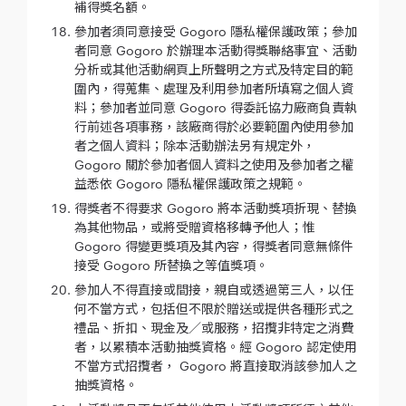
補得獎名額。
參加者須同意接受 Gogoro 隱私權保護政策；參加
者同意 Gogoro 於辦理本活動得獎聯絡事宜、活動
分析或其他活動網頁上所聲明之方式及特定目的範
圍內，得蒐集、處理及利用參加者所填寫之個人資
料；參加者並同意 Gogoro 得委託協力廠商負責執
行前述各項事務，該廠商得於必要範圍內使用參加
者之個人資料；除本活動辦法另有規定外，
Gogoro 關於參加者個人資料之使用及參加者之權
益悉依 Gogoro 隱私權保護政策之規範。
得獎者不得要求 Gogoro 將本活動獎項折現、替換
為其他物品，或將受贈資格移轉予他人；惟
Gogoro 得變更獎項及其內容，得獎者同意無條件
接受 Gogoro 所替換之等值獎項。
參加人不得直接或間接，親自或透過第三人，以任
何不當方式，包括但不限於贈送或提供各種形式之
禮品、折扣、現金及／或服務，招攬非特定之消費
者，以累積本活動抽獎資格。經 Gogoro 認定使用
不當方式招攬者， Gogoro 將直接取消該參加人之
抽獎資格。