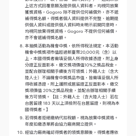
上述方式回覆意願及提供個人資料者，均視同放棄
獲獎資格，Gogoro 除不提供任何補償外，亦不遞
補得獎名額。得獎者個人資料提供不完整、逾期提
供個人資料或提供個人資料時未明示前開同意時，
均視同放棄得獎資格，Gogoro 不提供任何補償，
亦不會遞補得獎名額。
本抽獎活動為機會中獎，依所得稅法規定，本活動
機會中獎獎項市值超過新臺幣20,000元（含）以
上，本國得獎者需填妥個人所得收據憑證，附上身
分證正反面影本，繳交獎項價值10%之獎品稅金，
並配合辦理相關手續後方可領獎；外籍人士（含大
陸人士）不論機會中獎獎品市值，皆需填妥個人所
得收據憑證，附上護照或居留證正反面影本，繳交
獎項價值 20%之獎品稅金，並配合辦理相關手續
後方可領獎。【註：外籍人士（含大陸人士）若在
台居留達 183 天以上須檢附在台居留證，則視為本
國得獎者。】
若得獎者拒絕繳納代扣稅額，視為放棄中獎資格。
年度扣繳憑單將由協力廠商開立提供。
經協力廠商確認得獎者的領獎意願後，得獎者應依