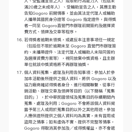
人、受監護宣告之人）或限制行為能力人（包括未
滿20歲之未成年人）、受輔助宣告之人，其應主動
告知Gogoro 前開情事，並由其法定代理人或輔助
人攜帶其國民身分證等 Gogoro 指定證件，與得獎
者一同至 Gogoro直營門市辦理前開簽約及選擇資
費方式、領牌及交車等程序。
若得獎者逾期未領獎，或違反本注意事項任一規定
（包括但不限於逾期未至 Gogoro 直營門市辦理簽
約、未攜帶證件、法定代理人或輔助人未陪同簽約
及選擇資費方案等），視同放棄中獎資格，且主辦
單位就該中獎資格將不再辦理抽獎。
個人資料蒐集、處理及利用告知事項：參加人於參
加本活動後所提供之個人資料，將供 Gogoro 以及
協力廠商確認得獎者身分、進行相關聯繫、從事行
銷活動、辦理交車及領牌等目的（以下簡稱「蒐集
目的」），於中華民國領域及蒐集目的存續期間內
蒐集、處理及利用；Gogoro 不會將該個人資料揭
露予第三人或用於蒐集目的以外之其他用途。參加
人應保證所提供之個人資料均為真實，未有冒用或
盜用之情事；如有虛偽不實、提供不完整等情事，
Gogoro 得取消其參加及／或得獎權益，亦不會遞