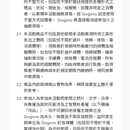
何不當方式，包括但不限於贈送或提供各種形式之
禮品、折扣、現金及／或服務，招攬非特定之消費
者，以累積本活動抽獎資格。經 Gogoro 認定使用
不當方式招攬者， Gogoro 將直接取消該參加人之
抽獎資格。
本活動獎品不包括其他使用本活動獎項所須之其他
支出之費用（包括但不限於過戶、領牌、保險、電
池資費等），得獎者於領獎時所需繳付的規費及相
關費用，包含但不限於過戶規費、領牌規費、機車
強制責任險、手續費、保險費、電池月租費、所有
稅額及其他相關費用，均由得獎者自行負擔，如得
獎者不願繳納或未於規定期限內繳納時，視同放棄
中獎資格。
獎品內容與規格以實物為準，網頁或廣宣上圖片僅
供參考。
參加人為參加本活動而使用之照片、文字、分享、
肖像權及其他可能涉及之智慧財產權（以下簡稱
「作品」），均不可撤回地授權主辦單位及
Gogoro 為永久、無償及不限區域使用，且同意主
辦單位及 Gogoro 於各媒體（包括但不限於平面、
電視及社群）為任何使用，包括但不限於主辦單位