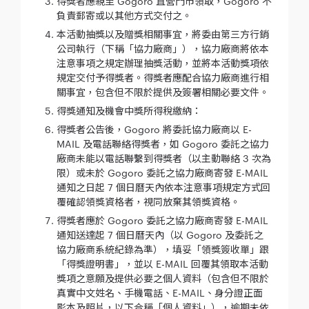
得獎者應親至 Gogoro 直營門市領取，Gogoro 不
負責郵寄或以其他方式交付之。
本活動抽獎以及贈獎相關事宜，將委由第三方行銷
公司執行（下稱「協力廠商」），協力廠商將依本
注意事項之規定辦理抽獎活動，並將本活動獎項依
規定交付予得獎者。得獎者應配合協力廠商進行相
關事宜，包含但不限於提供及簽署相關必要文件。
得獎通知及機會中獎所得稅繳納：
得獎者公告後，Gogoro 將委託協力廠商以 E-
MAIL 及電話聯絡得獎者，如 Gogoro 委託之協力
廠商未能以電話聯繫到得獎者（以主動聯絡 3 次為
限）或未於 Gogoro 委託之協力廠商寄發 E-MAIL
通知之日起 7 個日曆天內依本注意事項規定方式回
覆確認領獎資格者，視同放棄其領獎資格。
得獎者應於 Gogoro 委託之協力廠商寄發 E-MAIL
通知送達起 7 個日曆天內（以 Gogoro 及委託之
協力廠商系統紀錄為準），填妥「領獎簽收單」跟
「得獎證明書」，並以 E-MAIL 回覆其領取本活動
獎項之意願及提供必要之個人資料（包含但不限於
真實中文姓名、手機電話、E-MAIL、身分證正面
影本及照片，以下合稱「個人資料」），逾期未依