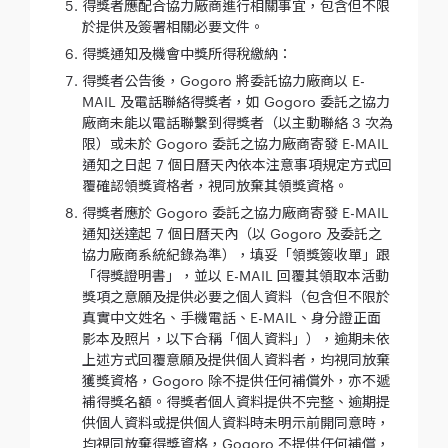
得獎者應配合協力廠商進行相關事宜，包含但不限
於提供及簽署相關必要文件。
得獎通知及機會中獎所得稅繳納：
得獎者公告後，Gogoro 將委託協力廠商以 E-
MAIL 及電話聯絡得獎者，如 Gogoro 委託之協力
廠商未能以電話聯繫到得獎者（以主動聯絡 3 次為
限）或未於 Gogoro 委託之協力廠商寄發 E-MAIL
通知之日起 7 個日曆天內依本注意事項規定方式回
覆確認領獎資格者，視同放棄其領獎資格。
得獎者應於 Gogoro 委託之協力廠商寄發 E-MAIL
通知送達起 7 個日曆天內（以 Gogoro 及委託之
協力廠商系統紀錄為準），填妥「領獎簽收單」跟
「得獎證明書」，並以 E-MAIL 回覆其領取本活動
獎項之意願及提供必要之個人資料（包含但不限於
真實中文姓名、手機電話、E-MAIL、身分證正面
影本及照片，以下合稱「個人資料」），逾期未依
上述方式回覆意願及提供個人資料者，均視同放棄
獲獎資格，Gogoro 除不提供任何補償外，亦不遞
補得獎名額。得獎者個人資料提供不完整、逾期提
供個人資料或提供個人資料時未明示前開同意時，
均視同放棄得獎資格，Gogoro 不提供任何補償，