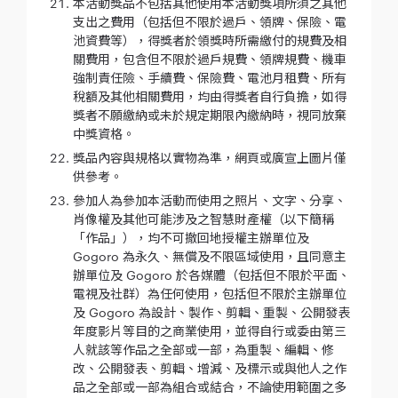
本活動獎品不包括其他使用本活動獎項所須之其他
支出之費用（包括但不限於過戶、領牌、保險、電
池資費等），得獎者於領獎時所需繳付的規費及相
關費用，包含但不限於過戶規費、領牌規費、機車
強制責任險、手續費、保險費、電池月租費、所有
稅額及其他相關費用，均由得獎者自行負擔，如得
獎者不願繳納或未於規定期限內繳納時，視同放棄
中獎資格。
獎品內容與規格以實物為準，網頁或廣宣上圖片僅
供參考。
參加人為參加本活動而使用之照片、文字、分享、
肖像權及其他可能涉及之智慧財產權（以下簡稱
「作品」），均不可撤回地授權主辦單位及
Gogoro 為永久、無償及不限區域使用，且同意主
辦單位及 Gogoro 於各媒體（包括但不限於平面、
電視及社群）為任何使用，包括但不限於主辦單位
及 Gogoro 為設計、製作、剪輯、重製、公開發表
年度影片等目的之商業使用，並得自行或委由第三
人就該等作品之全部或一部，為重製、編輯、修
改、公開發表、剪輯、增減、及標示或與他人之作
品之全部或一部為組合或結合，不論使用範圍之多