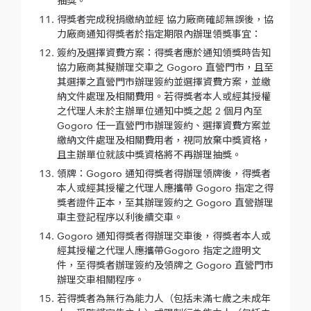
抽獎。
得獎者完成稅捐繳納並經 協力廠商確認無誤後，協
力廠商通知得獎者於指定期限內辦理領獎事宜：
簽約及選擇資費方案：得獎者應於通知領獎時告知
協力廠商其擬辦理交車之 Gogoro 直營門市，且至
其選擇之直營門市辦理簽約並選擇資費方案，並繳
納文件處理及相關費用。若得獎者本人或經其授權
之代理人未於主辦單位通知中獎之起 2 個月內至
Gogoro 任一直營門市辦理簽約、選擇資費方案並
繳納文件處理及相關費用者，視同放棄中獎資格，
且主辦單位就該中獎資格將不再辦理抽獎。
領牌：Gogoro 通知得獎者得辦理領牌後，得獎者
本人或經其授權之代理人應攜帶 Gogoro 指定之得
獎者證件正本，至其辦理簽約之 Gogoro 直營辦理
車主登記程序以利後續交車。
Gogoro 通知得獎者得辦理交車後，得獎者本人或
經其授權之代理人應攜帶Gogoro 指定之證明文
件，至得獎者辦理簽約及領牌之 Gogoro 直營門市
辦理交車相關程序。
若得獎者為無行為能力人（包括未滿七歲之未成年