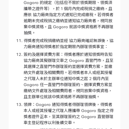
Gogoro 的規定（包括但不限於領獎期限、領獎須
攜帶之證件等），於 1 個月內完成稅捐之繳納，且
應依 協力廠商指定方式通知已完成繳稅。若得獎者
逾期未完成稅捐之繳納並通知協力廠商者，視同放
棄中獎資格，且 Gogoro 就該中獎資格將不再辦理
抽獎。
得獎者完成稅捐繳納並經 協力廠商確認無誤後，協
力廠商通知得獎者於指定期限內辦理領獎事宜：
簽約及選擇資費方案：得獎者應於通知領獎時告知
協力廠商其擬辦理交車之 Gogoro 直營門市，且至
其選擇之直營門市辦理簽約並選擇資費方案，並繳
納文件處理及相關費用。若得獎者本人或經其授權
之代理人未於主辦單位通知中獎之起 2 個月內至
Gogoro 任一直營門市辦理簽約、選擇資費方案並
繳納文件處理及相關費用者，視同放棄中獎資格，
且主辦單位就該中獎資格將不再辦理抽獎。
領牌：Gogoro 通知得獎者得辦理領牌後，得獎者
本人或經其授權之代理人應攜帶 Gogoro 指定之得
獎者證件正本，至其辦理簽約之 Gogoro 直營辦理
車主登記程序以利後續交車。