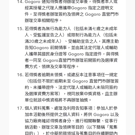
Gogoro 通知得獎者得辦理交車後，得獎者本人或
經其授權之代理人應攜帶Gogoro 指定之證明文
件，至得獎者辦理簽約及領牌之 Gogoro 直營門市
辦理交車相關程序。
若得獎者為無行為能力人（包括未滿七歲之未成年
人、受監護宣告之人）或限制行為能力人（包括未
滿20歲之未成年人）、受輔助宣告之人，其應主動
告知Gogoro 前開情事，並由其法定代理人或輔助
人攜帶其國民身分證等 Gogoro 指定證件，與得獎
者一同至 Gogoro直營門市辦理前開簽約及選擇資
費方式、領牌及交車等程序。
若得獎者逾期未領獎，或違反本注意事項任一規定
（包括但不限於逾期未至 Gogoro 直營門市辦理簽
約、未攜帶證件、法定代理人或輔助人未陪同簽約
及選擇資費方案等），視同放棄中獎資格，且主辦
單位就該中獎資格將不再辦理抽獎。
個人資料蒐集、處理及利用告知事項：參加人於參
加本活動後所提供之個人資料，將供 Gogoro 以及
協力廠商確認得獎者身分、進行相關聯繫、從事行
銷活動、辦理交車及領牌等目的（以下簡稱「蒐集
目的」），於中華民國領域及蒐集目的存續期間內