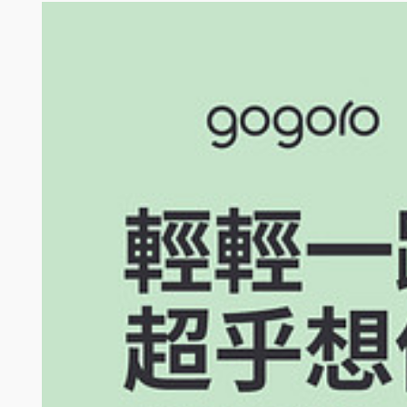
全台 Gogoro 活動門市： Gogoro 全台直營與加盟門市 （不
參加人應親至 Gogoro 活動門市領取，Gogoro 不負責郵寄或以其
參加人須同意接受 Gogoro 隱私權政策：https://www.gogor
填寫之個人資料；參加人並同意 Gogoro 得委託協力廠商負責執行前
權政策之規範。
獲贈者不得要求 Gogoro 將本活動贈品折現、替換為其他物品，或將受
參加人不得直接或間接，親自或透過第三人，以任何不當方式，包括但不限
將直接取消該參加人之受贈資格。
獎品內容與規格以實物為準，網頁或廣宣上圖片僅供參考。
參加人為參加本活動而使用之照片、文字、分享、肖像權及其他可能涉及之
不限於平面、電視及社群）為任何使用，包括但不限於主辦單位及 Go
剪輯、增減、及標示或與他人之作品之全部或一部為組合或結合，不論使
Gogoro 或 Gogoro 所委託之第三人得於本活動時對參加人進行
區域使用，且同意 Gogoro 集團於各媒體（包括但不限於平面、電
該等攝影、訪問及拍照作品之全部或一部，為重製、編輯、修改、公開發
樣及形式，提供參加人進行審閱或同意。
本活動注意事項所提及之金額，其幣值均為新台幣。
Gogoro 保留隨時增刪、調整、暫停或取消本活動注意事項、活動內容