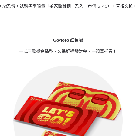
送品牌紅包袋乙份，試騎再享限量「娘家熬雞精」乙入（市價 $149），互相交
Gogoro 紅包袋
一式三款燙金造型，裝進好運發財金，一騎喜迎春！