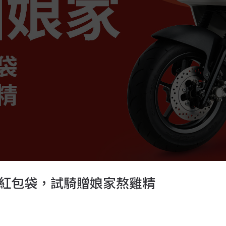
紅包袋，試騎贈娘家熬雞精