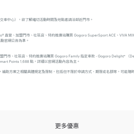
服務中心及交車中心），欲了解確切活動時間及地點者請洽鄰近門市。
ro® 直營、加盟門市、社區店、特約推廣站購買 Gogoro SuperSport ACE、VIVA MIX Su
活動官網公告為準。
 直營、加盟門市、社區店、特約推廣站購買 Gogoro Family 指定車款 - Gogoro Deligh
rt Points 1,688 點，詳細以官網活動內容為主。
，補助方案之相關具體規定及限制，包括但不限於申請方式、期限或名額等，可能隨
同時，即視為同意接受本注意事項之規範；如不願同意本注意事項之全部或一部份，
動期間」）至全台 Gogoro 活動門賞車即可兌換 Gogoro 紅包袋乙份、完成試騎任一車款者
人限領每種贈品至多一份。
更多優惠
要求 Gogoro 將贈品折現、替換為其他物品，或將受贈資格移轉予他人；參加人亦