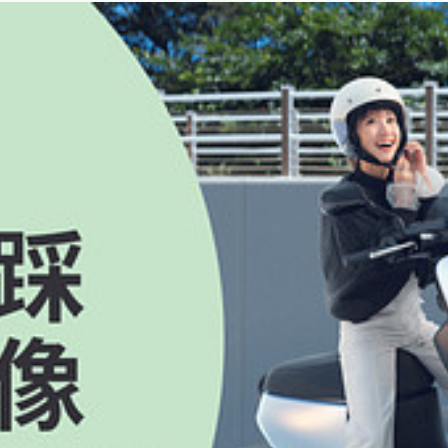
含服務中心及交車中心），欲了解確切活動時間及地點者請洽鄰近門市。
他方式交付之。
o.com/tw/privacy-policy/；參加人同意 Gogoro 於辦理本活動聯絡事宜
述各項事務，該廠商得於必要範圍內使用參加人之個人資料；除本活動辦法另有規定外， Go
贈資格移轉予他人；惟 Gogoro 得變更獎項及其內容，獲贈者同意無條件接受 Gogo
於贈送或提供各種形式之禮品、折扣、現金及／或服務，招攬非特定之消費者，以累積本
智慧財產權（以下簡稱「作品」），均不可撤回地授權主辦單位及 Gogoro 為永久
goro 為設計、製作、剪輯、重製、公開發表年度影片等目的之商業使用，並得自
用範圍之多寡及作品之完整與否。主辦單位及 Gogoro 亦無須就前開使用之內容
攝影、訪問及拍照， Gogoro 並享有著作人格權及著作財產權；參加人之肖像權及其他可
視及社群）為任何使用，包括但不限於商業使用。 Gogoro 集團為設計、製作、剪
表、剪輯、增減、及標示或與他人之作品之全部或一部為組合或結合，不論使用範圍之
及細節之權利，無須另行通知；Gogoro 對本活動擁有最終解釋權。