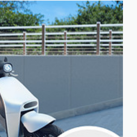
、活動分析或其他活動網頁上所聲明之方式及特定目的範圍內，得蒐集、處理及利用參加人所
goro 關於參加人個人資料之使用及參加人之權益悉依 Gogoro 隱私
ro 所替換之等值獎項。
活動受贈資格。經 Gogoro 認定使用不當方式招攬者， Gogoro
、無償及不限區域使用，且同意主辦單位及 Gogoro 於各媒體（包括但
行或委由第三人就該等作品之全部或一部，為重製、編輯、修改、公開發表、
、態樣及形式，提供參加人進行審閱或同意。
能涉及之智慧財產權等均不可撤回地授權 Gogoro 集團為永久、無償及不限
輯、重製、公開發表本活動攝影、訪問及照片等之目的，得自己或委由第三人就
多寡及作品之完整與否。 Gogoro 集團亦無須就前開使用之內容、態