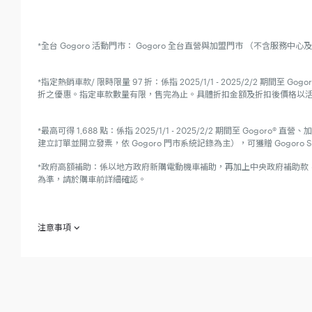
*全台 Gogoro 活動門市： Gogoro 全台直營與加盟門市 （不含
*指定熱銷車款/ 限時限量 97 折：係指 2025/1/1 - 2025/2/2 期間至 Gogo
折之優惠。指定車款數量有限，售完為止。具體折扣金額及折扣後價格以
*最高可得 1,688 點：係指 2025/1/1 - 2025/2/2 期間至 Gogoro®
建立訂單並開立發票，依 Gogoro 門市系統記錄為主），可獲贈 Gogoro Sma
*政府高額補助：係以地方政府新購電動機車補助，再加上中央政府補助款
為準，請於購車前詳細確認。
注意事項
欲參加 「新春有禮，一騎回娘家」（下稱「本活動」）之消費者於參加之
2025 年 1 月 2 日起至 2025 年 1 月 27 日止（下稱「活
限，送完為止，Gogoro 未保證參加人均能獲得活動贈品。每位參加
贈品均以實物為準，參加人不得挑選，網頁或廣宣上圖片僅供參考，亦不得
接受 Gogoro 所替換之物品。