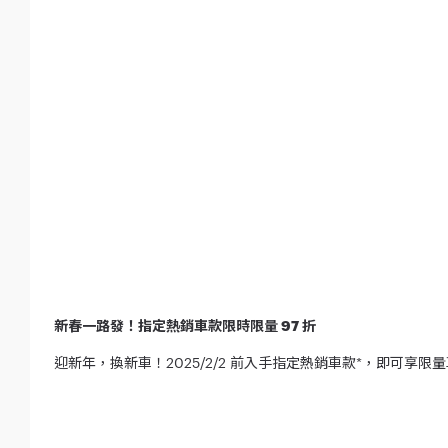
新春一路發！指定熱銷車款限時限量 97 折
迎新年，換新車！2025/2/2 前入手指定熱銷車款*，即可享限量車價