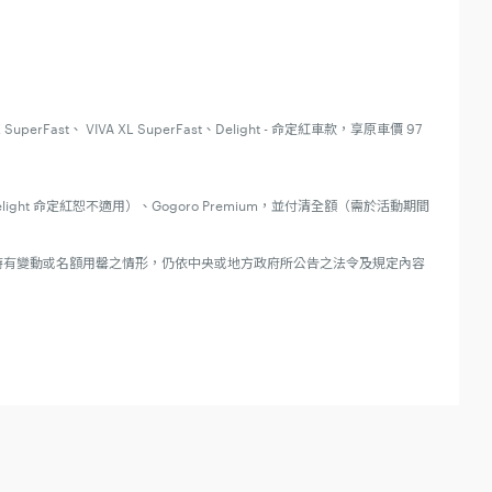
perFast、 VIVA XL SuperFast、Delight - 命定紅車款，享原車價 97
t* （Delight 命定紅恕不適用）、Gogoro Premium，並付清全額（需於活動期間
時有變動或名額用罄之情形，仍依中央或地方政府所公告之法令及規定內容
請勿參加本活動。
即可兌換限量「娘家熬雞精」乙入（42ml ，市價 $149）。每間門市之贈品數量有
不得轉售贈品。惟 Gogoro 得變更贈品品項及內容，參加人同意無條件