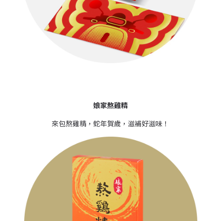
娘家熬雞精
來包熬雞精，蛇年賀歲，滋補好滋味！