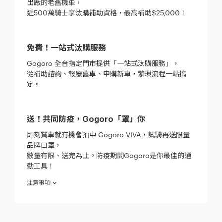
出廠的老舊機車，
近500萬騎士享汰購補助資格，最高補助$25,000！
免費！一站式汰購服務
Gogoro 全台指定門市提供「一站式汰購服務」，
從補助諮詢、報廢舊車、申購新車，繁瑣流程一站搞
定。
送！共同防疫，Gogoro「罩」你
即刻賞車就有機會抽中 Gogoro VIVA，試騎再送限量
品牌口罩，
數量有限、送完為止。防疫期間Gogoro是你最佳的通
勤工具！
注意事項
欲參加本活動之消費者於參加之同時，即視為同意接受本注意事
項之規範；如不願同意本注意事項之全部或一部，請勿參加本活
動。