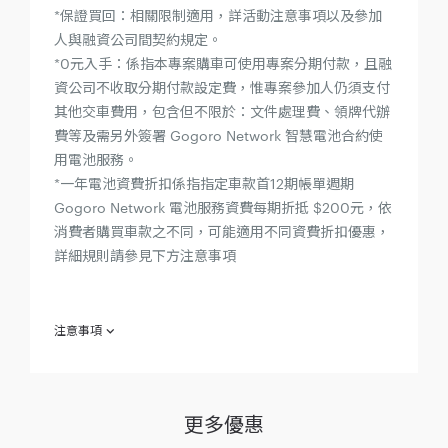
*保證買回：相關限制適用，詳活動注意事項以及參加
人與融資公司間契約規定。
*0元入手：係指本專案購車可使用專案分期付款，且融
資公司不收取分期付款設定費，惟專案參加人仍須支付
其他交車費用，包含但不限於：文件處理費、領牌代辦
費等及需另外簽署 Gogoro Network 智慧電池合約使
用電池服務。
*一年電池資費折扣係指指定車款首12期帳單週期
Gogoro Network 電池服務資費每期折抵 $200元，依
消費者購買車款之不同，可能適用不同資費折扣優惠，
詳細規則請參見下方注意事項
注意事項
欲參加「0元入手 防疫購車專案」專案（下稱「本專案」）之消
費者（須非法人或相關團體，下稱「參加人」）於參加之同時，
即視為同意接受本注意事項之規範；如不同意本注意事項之全部
或一部份，請勿參加本專案。
更多優惠