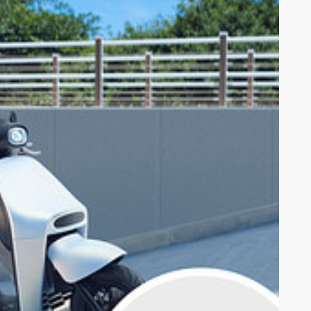
整之姓名。Gogoro 將以電話致電得獎者。如 Gogoro 無法成功聯繫到車
受贈名額。
電話、E-MAIL、身分證正面影本及照片，以下簡稱「個人資料」）予
外之其他用途。得獎者於提供個人資料時，應向 Gogoro 明確表達其允許
Gogoro 不提供任何補償，亦不會遞補得獎名額。
行相關聯繫以及從事行銷活動（以下簡稱「蒐集目的」）之用；Gogoro 不
 得取消其參加及/或得獎權益。
獎者不得轉售贈品。惟 Gogoro 得變更贈送之品項及內容，得獎者同意
得贈品之數量。經 Gogoro 認定使用不當方式招攬者， Gogoro
10% 稅款；得獎獎品金額介於新台幣 1,001 至新台幣 20,000 者
憑以申報年度綜合所得稅；(3) 得獎者若為非中華民國境內居住之個人，得依