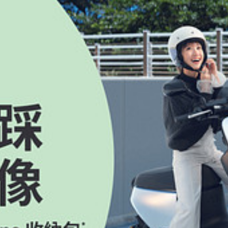
10 日在本活動網頁公佈得獎者名單；惟為保障得獎者個人隱私，Gogoro 將不顯示得獎者完
限前使用或領取贈品，均視同放棄受贈資格， Gogoro 除不提供任何補償外，亦不遞補
）聯繫後 7 個日曆天內，以電話聯繫方式提供必要之個人資料（包含：中文真實姓名、手機
（以下簡稱「蒐集目的」）之用；Gogoro 不會將個人資料揭露予第三人或用於蒐集目的以
供不完整、逾期提供個人資料或提供個人資料時未明示前開同意時，均視同放棄得獎資格，
電話、E-mail 等，下稱「個人資料」），將供 Gogoro 確認得獎者身分、進
保證所提供之個人資料均為真實，未有冒用或盜用之情事；如有虛偽不實，Gogoro
他方式交付之。
亦不得要求 Gogoro 將贈品折現、替換為其他物品，或將受贈資格移轉予他人；得
於贈送或提供各種形式之禮品、折扣、現金及 / 或服務，招攬非特定之消費者，以累積取
個人所得，說明如下：(1) 得獎獎品金額在新台幣 20,001 元以上，得獎者必須扣繳 
T$1,001 以上者，得獎者將在年終時收到 Gogoro 所寄發之所得扣繳憑單，並
定辦理。
無須另行通知；Gogoro 對本活動擁有最終解釋權。