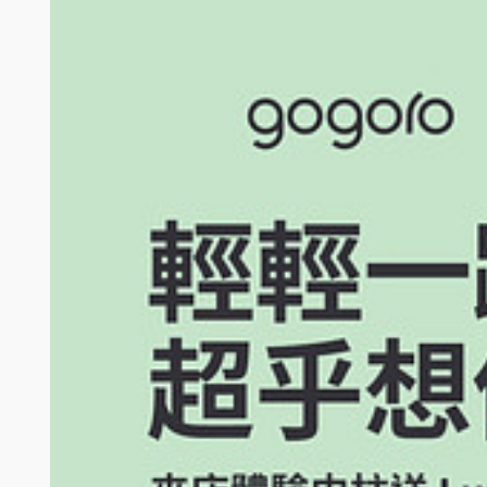
得獎名單公布：Gogoro 將以系統亂數抽選，並於 2020 年 5 月 
主（以主動聯絡 3 次為限），或車主未依 Gogoro聯繫時指定之期
得獎者應於 Gogoro 首次以電話 （以 Gogoro 系統紀錄為準
Gogoro，以供 Gogoro 確認得獎者身分、行銷活動及寄送獎品
Gogoro 基於蒐集目的而使用其個人資料之意。得獎者個人資料提
參加人於參加本活動時所提供之相關資料（包括但不限於中文真實姓名、手機
會將該個人資料揭露予第三人或用於蒐集目的以外之其他用途。參加人應
得獎者應親至 Gogoro 直營門市領取，Gogoro 不負責郵寄或以其
贈品為隨機贈送，其款式、尺寸、顏色等均以實物為準，得獎者不得挑選，
無條件接受 Gogoro 所替換之等值物品。
參加人不得直接或間接，親自或透過第三人，以任何不當方式，包括但不限
將直接取消該參加人獲得贈品之資格。
依據中華民國財政部《各類所得扣繳率標準》規定，獎項價值應列入得獎者當年度
無須扣繳機會中獎稅款；(2) 依據中華民國稅法規定，中獎獎品金額在 N
20% 稅率扣繳計算稅款；(4) 其他未盡事宜悉依中華民國稅法相關規
Gogoro 保留隨時增刪、調整、暫停或取消本活動內容及細節之權利，