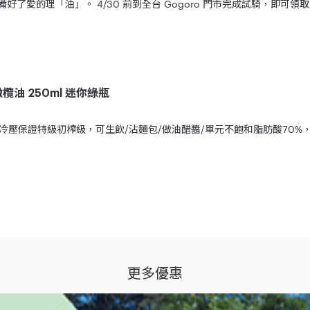
你準備好了愛的理「油」。 4/30 前到全台 Gogoro 門市完成試騎，即
油 250ml 迷你綠瓶
壓保證特級初榨級，可生飲/沾麵包/做油醋醬/單元不飽和脂肪酸70%
規範；如不願同意本注意事項之全部或一部，請勿參加本活動。
「活動期間」）依參加流程完成試騎並填妥繳回試騎問卷者（下稱「參加人」），即取得本活動之抽
)。
更多優惠
間門市數量有限，送完為止。
判定之。