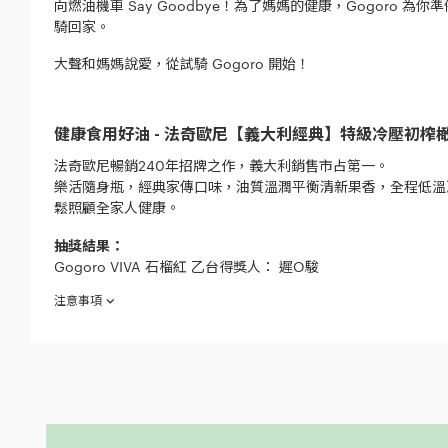
向燃油機車 Say Goodbye！為了媽媽的健康，Gogoro 為
騎回家。
大聲和媽媽說愛，從試騎 Gogoro 開始！
健康食用好油 - 法奇歐尼【義大利經典】特級冷壓初榨橄欖
法奇歐尼暢銷240年招牌之作，義大利銷售市占第一。
樂活隨身瓶，經典家傳口味，油質溫潤平衡清新果香，全程低溫冷
鬆照顧全家人健康。
抽獎結果：
Gogoro VIVA 石榴紅 乙台得獎人： 遲O駿
注意事項
欲參加本活動之消費者於參加之同時，即視為同意接受本注意事項之
2020 年 4 月 1 日起至 2020 年 4 月 30 日止（下稱
適用於 Gogoro 實體門市、家樂福、大潤發及 Gogoro公告之外展活動
試騎贈品：法奇歐尼【義大利經典】特級冷壓初榨橄欖油250ml，每
試騎贈品僅在 Gogoro 實體門市提供給非車主之顧客，且由門市人員
抽獎獎項：Gogoro VIVA 乙台。