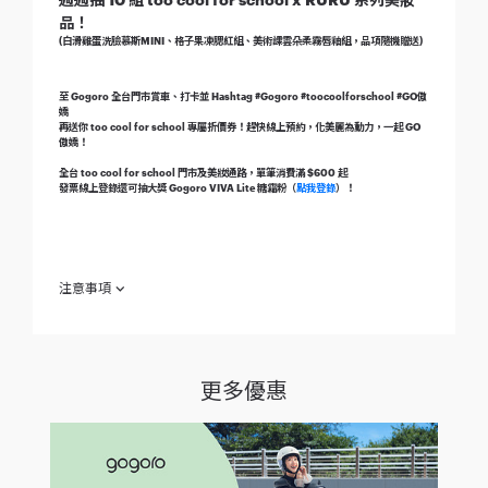
品！
(白滑雞蛋洗臉慕斯MINI、格子果凍腮紅組、美術課雲朵柔霧唇釉組，品項隨機贈送)
至 Gogoro 全台門市賞車、打卡並 Hashtag #Gogoro #toocoolforschool #GO傲
嬌
再送你 too cool for school 專屬折價券！趕快線上預約，化美麗為動力，一起 GO
傲嬌！
全台 too cool for school 門市及美妝通路，單筆消費滿 $600 起
發票線上登錄還可抽大獎 Gogoro VIVA Lite 糖霜粉（
點我登錄
）！
注意事項
欲參加本活動之消費者於參加之同時，即視為同意接受本注意事
項之規範；如不願同意本注意事項之全部或一部，請勿參加本活
動：
更多優惠
1.西元 2020 年 9 月 1 日起至 2020 年 9 月 30 日止（下稱「活
動期間」）依參加流程線上預約、至 Gogoro 全台門市完
成試騎並填妥繳回試騎問卷者（下稱「參加人」），即取得本活
動之抽獎資格，每一參加人至多獲得乙次抽獎機會。