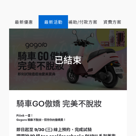
最新優惠
最新活動
補助/付款方案
資費方案
騎車GO傲嬌 完美不脫妝
Piiink 一夏！
Gogoro 騎車不脫妝，保持你的傲嬌美！
即日起至 9/30 (三) 線上預約、完成試騎
週週抽 10 組 too cool for school x RURU 系列美妝