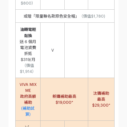
$800）
或贈「限量聯名款原色安全帽」
（價值$1,780)
油轉電輕
鬆換
送 6 個月
電池資費
V
折抵
$319/月
（價值
$1,914）
VIVA MIX
ME
汰購補助
政府高額
新購補助最高
最高
補助
$19,000*
$29,300*
(補助試
算)