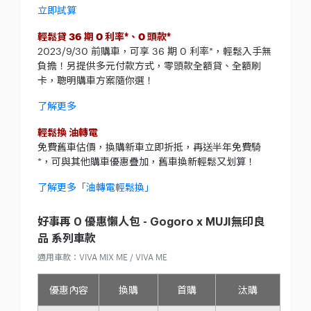
立即試算
輕鬆貸 36 期 0 利率*、0 頭款*
2023/9/30 前購車，可享 36 期 0 利率*，輕鬆入手無
負擔！另提供多元付款方式，零頭款全額貸、全額刷
卡，聰明購車方案隨你選！
了解更多
輕鬆換 油轉電
免費舊車估價，換購新車立即折抵，再送半年免費騎
*，可與其他購車優惠疊加，舊車換新輕鬆又划算！
了解更多「油轉電輕鬆換」
好事再 0 優惠懶人包 - Gogoro x MUJI無印良
品 系列車款
適用車款：VIVA MIX ME / VIVA ME
優惠內容
換購
首購
汰購