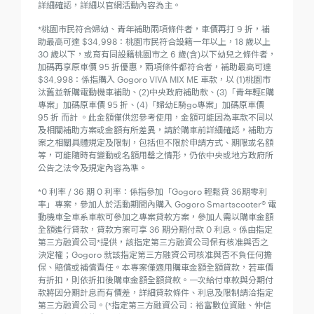
詳細確認，詳細以官網活動內容為主。
*桃園市民符合婦幼、青年補助兩項條件者，車價再打 9 折，補
助最高可達 $34,998：桃園市民符合設籍一年以上，18 歲以上
30 歲以下，或育有同設籍桃園市之 6 歲(含)以下幼兒之條件者，
加碼再享原車價 95 折優惠，兩項條件都符合者，補助最高可達
$34,998：係指購入 Gogoro VIVA MIX ME 車款，以 (1)桃園市
汰舊並新購電動機車補助、(2)中央政府補助款、(3)「青年輕E購
專案」加碼原車價 95 折、(4)「婦幼E騎go專案」加碼原車價
95 折 而計 。此金額僅供您參考使用，金額可能因為車款不同以
及相關補助方案或金額有所差異，請於購車前詳細確認，補助方
案之相關具體規定及限制，包括但不限於申請方式、期限或名額
等，可能隨時有變動或名額用罄之情形，仍依中央或地方政府所
公告之法令及規定內容為準。
*0 利率 / 36 期 0 利率：係指參加「Gogoro 輕鬆貸 36期零利
率」專案，參加人於活動期間內購入 Gogoro Smartscooter® 電
動機車全車系車款可參加之專案貸款方案，參加人需以購車金額
全額進行貸款，貸款方案可享 36 期分期付款 0 利息。係由指定
第三方融資公司*提供，該指定第三方融資公司保有核准與否之
決定權；Gogoro 就該指定第三方融資公司核准與否不負任何擔
保、賠償或補償責任。本專案僅適用購車金額全額貸款，若車價
有折扣，則依折扣後購車金額全額貸款。一次給付車款與分期付
款將因分期計息而有價差，詳細貸款條件、利息及限制請洽指定
第三方融資公司。(*指定第三方融資公司：裕富數位資融、仲信