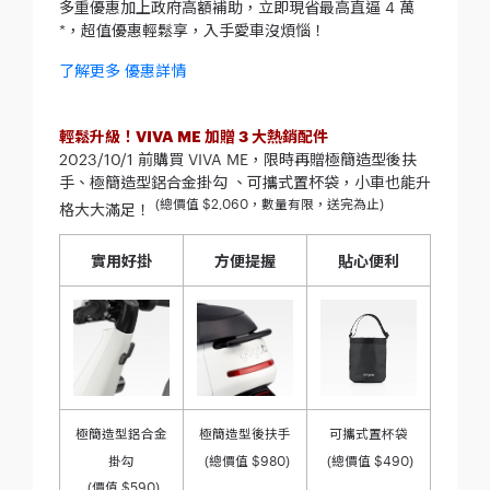
多重優惠加上政府高額補助，立即現省最高直逼 4 萬
*，超值優惠輕鬆享，入手愛車沒煩惱！
了解更多 優惠詳情
輕鬆升級！VIVA ME 加贈 3 大熱銷配件
2023/10/1 前購買 VIVA ME，限時再贈極簡造型後扶
手、極簡造型鋁合金掛勾 、可攜式置杯袋，小車也能升
(總價值 $2,060，數量有限，送完為止)
格大大滿足！
實用好掛
方便提握
貼心便利
極簡造型鋁合金
極簡造型後扶手
可攜式置杯袋
掛勾
(總價值 $980)
(總價值 $490)
(價值 $590)