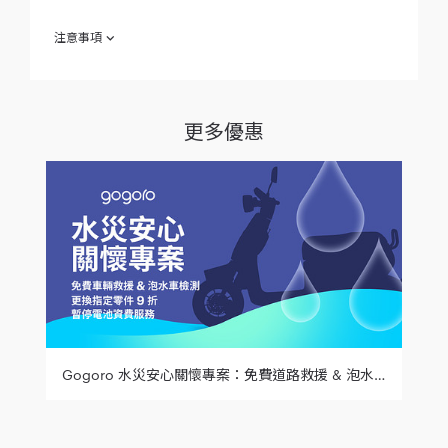
注意事項
欲參加「Gogoro x MUJI聯名車款銷量破表好評延長（聯名原色
安全帽 或「好事再 0 二選一）」（下稱「本專案」）之參加人
（下稱「參加人」），「好事再0」或「聯名原色安全帽」只能
二選一，恕不重複選擇。於參加之同時，即視為同意接受本注意
更多優惠
事項之規範；如不同意本注意事項之全部或一部份，請勿參加本
專案。
指定車款 ：
Gogoro VIVA MIX ME
Gogoro VIVA ME
係指：GOGOROx MUJI聯名原色 安全
「聯名原色安全帽」
帽一頂 (原色棕-M、原色棕-L、原色灰-M、原色灰-L)，價值
$1780，顏色需與下單車色相同，安全帽將隨車附贈，如遇
缺貨將採後補寄送方式。
補寄視到貨時間採訂單順序陸續安排，以直接寄送至指定地
址的方式（寄送地址為參加人於 Gogoro 官方網站所提供之
會員資料）。參加人同意，經成功投遞至「會員聯絡地址」
即視為交付完成。如 Gogoro 無法成功投遞贈品或聯繫到參
Gogoro 水災安心關懷專案：免費道路救援 & 泡水車輛檢測、更換指定零件 9 折，以及暫停電池資費服務
加人（以主動聯絡 3 次為限），或參加人未依 Gogoro聯繫
時指定之期限前使用或領取贈品，均視同放棄受贈資格，
Gogoro 除不提供任何補償外，亦不遞補受贈名額。
參加人參加本專案所獲贈之贈品，其尺寸參加人得於購車下