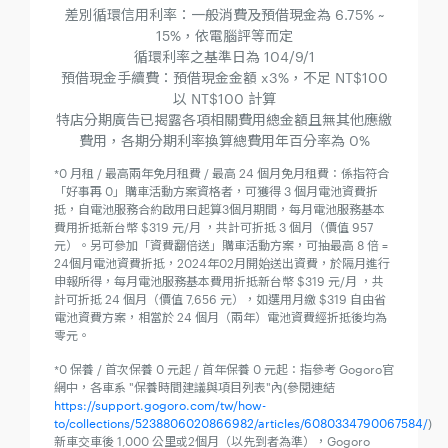
差別循環信用利率：一般消費及預借現金為 6.75% ~
15%，依電腦評等而定
循環利率之基準日為 104/9/1
預借現金手續費：預借現金金額 x3%，不足 NT$100
以 NT$100 計算
特店分期廣告已揭露各項相關費用總金額且無其他應繳
費用，各期分期利率換算總費用年百分率為 0%
*0 月租 / 最高兩年免月租費 / 最高 24 個月免月租費：係指符合
「好事再 0」購車活動方案資格者，可獲得 3 個月電池資費折
抵，自電池服務合約啟用日起算3個月期間，每月電池服務基本
費用折抵新台幣 $319 元/月 ，共計可折抵 3 個月（價值 957
元）。另可參加「資費翻倍送」購車活動方案，可抽最高 8 倍 =
24個月電池資費折抵，2024年02月開始送出資費，於隔月進行
申報所得，每月電池服務基本費用折抵新台幣 $319 元/月 ，共
計可折抵 24 個月（價值 7,656 元），如選用月繳 $319 自由省
電池資費方案，相當於 24 個月（兩年）電池資費經折抵後均為
零元。
*0 保養 / 首次保養 0 元起 / 首年保養 0 元起：指參考 Gogoro官
網中，各車系 "保養時間建議與項目列表"內(參閱連結
https://support.gogoro.com/tw/how-
to/collections/5238806020866982/articles/6080334790067584/
)
新車交車後 1,000 公里或2個月（以先到者為準），Gogoro