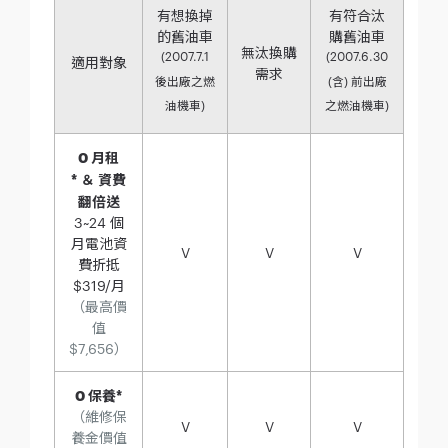
有想換掉
有符合汰
的舊油車
購舊油車
無汰換購
(2007.7.1
(2007.6.30
適用對象
需求
後出廠之燃
(含) 前出廠
油機車)
之燃油機車)
0 月租
* ＆ 資費
翻倍送
3~24 個
月電池資
V
V
V
費折抵
$319/月
（最高價
值
$7,656）
0 保養*
（維修保
V
V
V
養金價值