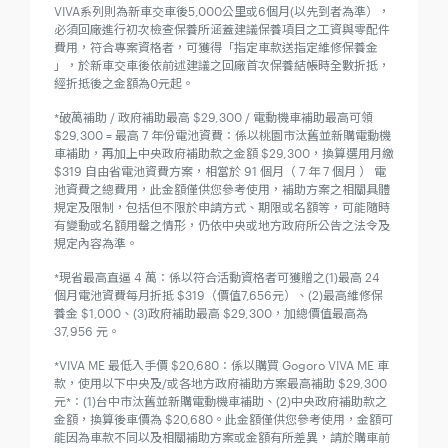
VIVA系列則為新車交車後5,000公里或6個月(以先到者為準），
必須回廠進行初次檢查保養所涵蓋建議保養項目之工資與零配件
費用，符合專案資格者，可獲得「指定車款送指定維修保養金
」，於新車交車後依前述建議之回廠首次保養結帳時全數折抵，
經折抵後之金額為0元起。
*破萬補助 / 政府補助最高 $29,300 / 電動機車補助最高可領
$29,300 = 最高 7 年份電池資費：係以桃園市汰舊並新購電動機
車補助，再加上中央政府補助款之金額 $29,300，換算選用月繳
$319 自由省電池資費方案，相當於 91 個月（ 7 年 7 個月 ） 電
池資費之總費用，此金額僅供您參考使用，補助方案之相關具體
規定及限制，包括但不限於申請方式、期限或名額等，可能隨時
有變動或名額用罄之情形，仍依中央或地方政府所公告之法令及
規定內容為準。
*現省最高直逼 4 萬：係以符合活動資格者可獲贈之(1)最高 24
個月電池資費每月折抵 $319（價值7,656元）、(2)最高維修保
養金 $1,000、(3)政府補助最高 $29,300，加總價值最高為
37,956 元。
*VIVA ME 最低入手價 $20,680：係以購買 Gogoro VIVA ME 車
款，使用以下中央及/或各地方政府補助方案最高補助 $29,300
元*：(1)台中市汰舊並新購電動機車補助、(2)中央政府補助款之
金額，換算後車價為 $20,680。此金額僅供您參考使用，金額可
能因為車款不同以及相關補助方案或金額有所差異，請於購車前