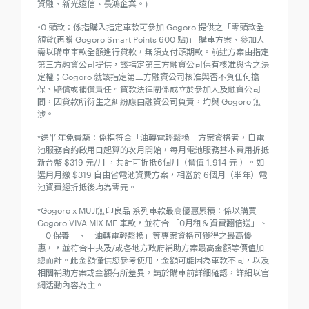
資融、新光遠信、長鴻企業。)
*0 頭款：係指購入指定車款可參加 Gogoro 提供之「零頭款全
額貸(再贈 Gogoro Smart Points 600 點)」 購車方案、參加人
需以購車車款全額進行貸款，無須支付頭期款。前述方案由指定
第三方融資公司提供，該指定第三方融資公司保有核准與否之決
定權；Gogoro 就該指定第三方融資公司核准與否不負任何擔
保、賠償或補償責任。貸款法律關係成立於參加人及融資公司
間，因貸款所衍生之糾紛應由融資公司負責，均與 Gogoro 無
涉。
*送半年免費騎：係指符合「油轉電輕鬆換」方案資格者，自電
池服務合約啟用日起算的次月開始，每月電池服務基本費用折抵
新台幣 $319 元/月 ，共計可折抵6個月（價值 1,914 元 ）。如
選用月繳 $319 自由省電池資費方案，相當於 6個月（半年）電
池資費經折抵後均為零元。
*Gogoro x MUJI無印良品 系列車款最高優惠累積：係以購買
Gogoro VIVA MIX ME 車款，並符合 「0月租＆資費翻倍送」、
「0 保養」、「油轉電輕鬆換」等專案資格可獲得之最高優
惠，，並符合中央及/或各地方政府補助方案最高金額等價值加
總而計。此金額僅供您參考使用，金額可能因為車款不同，以及
相關補助方案或金額有所差異，請於購車前詳細確認，詳細以官
網活動內容為主。