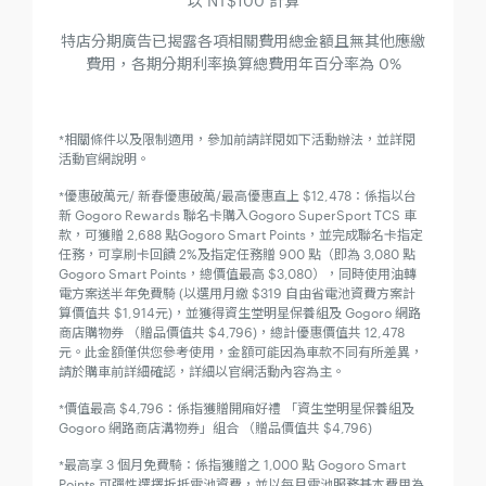
以 NT$100 計算
特店分期廣告已揭露各項相關費用總金額且無其他應繳
費用，各期分期利率換算總費用年百分率為 0%
*相關條件以及限制適用，參加前請詳閱如下活動辦法，並詳閱
活動官網說明。
*優惠破萬元/ 新春優惠破萬/最高優惠直上 $12,478：係指以台
新 Gogoro Rewards 聯名卡購入Gogoro SuperSport TCS 車
款，可獲贈 2,688 點Gogoro Smart Points，並完成聯名卡指定
任務，可享刷卡回饋 2%及指定任務贈 900 點（即為 3,080 點
Gogoro Smart Points，總價值最高 $3,080），同時使用油轉
電方案送半年免費騎 (以選用月繳 $319 自由省電池資費方案計
算價值共 $1,914元)，並獲得資生堂明星保養組及 Gogoro 網路
商店購物券 （贈品價值共 $4,796)，總計優惠價值共 12,478
元。此金額僅供您參考使用，金額可能因為車款不同有所差異，
請於購車前詳細確認，詳細以官網活動內容為主。
*價值最高 $4,796：係指獲贈開廂好禮 「資生堂明星保養組及
Gogoro 網路商店溝物券」組合 （贈品價值共 $4,796)
*最高享 3 個月免費騎：係指獲贈之 1,000 點 Gogoro Smart
Points 可彈性選擇折抵電池資費，並以每月電池服務基本費用為