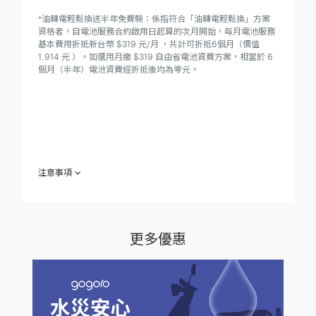
*油轉電輕鬆換送半年免費騎：係指符合「油轉電輕鬆換」方案
資格者，自電池服務合約啟用日起算的次月開始，每月電池服務
基本費用折抵新台幣 $319 元/月 ，共計可折抵6個月（價值
1,914 元 ）。如選用月繳 $319 自由省電池資費方案，相當於 6
個月（半年）電池資費經折抵後均為零元。
注意事項
欲參加「新年換新車 優惠破萬元」（下稱「本專案」）之參加人
（下稱「參加人」）於參加之同時，即視為同意接受本注意事項
之規範；如不同意本注意事項之全部或一部份，請勿參加本專
案。
更多優惠
參加人於西元（下同） 2024 年 1 月 29 日至 2024 年 2 月 28
日 止（下稱「活動期間」），至 Gogoro® 直營、加盟門市（含
社區店）、特約推廣站、或家樂福、大潤發、momo 等指定通
路，購買 Smartscooter® 智慧電動機車指定車款，並付清全額