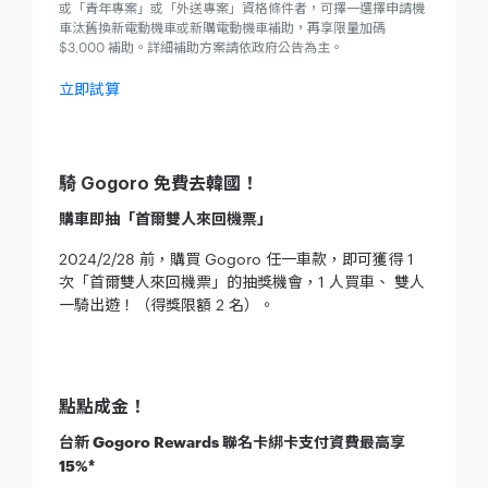
或「青年專案」或「外送專案」資格條件者，可擇一選擇申請機
車汰舊換新電動機車或新購電動機車補助，再享限量加碼
$3,000 補助。詳細補助方案請依政府公告為主。
立即試算
騎 Gogoro 免費去韓國！
購車即抽「首爾雙人來回機票」
2024/2/28 前，購買 Gogoro 任一車款，即可獲得 1
次「首爾雙人來回機票」的抽獎機會，1 人買車、 雙人
一騎出遊！（得獎限額 2 名）。
點點成金！
台新 Gogoro Rewards 聯名卡綁卡支付資費最高享
15%*