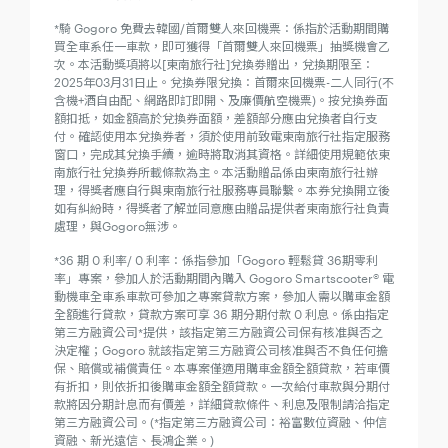
*騎 Gogoro 免費去韓國/首爾雙人來回機票：係指於活動期間購
買全車系任一車款，即可獲得「首爾雙人來回機票」抽獎機會乙
次。本活動獎項將以[東南旅行社]兌換劵贈出，兌換期限至：
2025年03月31日止。兌換券限兌換：首爾來回機票-二人同行(不
含機+酒自由配、網路即訂即開、及廉價航空機票)。按兌換券面
額扣抵，如金額高於兌換券面額，差額部分應由兌換者自行支
付。確認使用本兌換券者，須於使用前致電東南旅行社指定服務
窗口，完成其兌換手續，逾時將取消其資格。詳細使用規範依東
南旅行社兌換券所載條款為主。本活動贈品係由東南旅行社辦
理，得獎者應自行與東南旅行社服務專員聯繫。本券兌換開立後
如有糾紛時，得獎者了解並同意應由贈品提供者東南旅行社負責
處理，與Gogoro無涉。
*36 期 0 利率/ 0 利率：係指參加「Gogoro 輕鬆貸 36期零利
率」專案，參加人於活動期間內購入 Gogoro Smartscooter® 電
動機車全車系車款可參加之專案貸款方案，參加人需以購車金額
全額進行貸款，貸款方案可享 36 期分期付款 0 利息。係由指定
第三方融資公司*提供，該指定第三方融資公司保有核准與否之
決定權；Gogoro 就該指定第三方融資公司核准與否不負任何擔
保、賠償或補償責任。本專案僅適用購車金額全額貸款，若車價
有折扣，則依折扣後購車金額全額貸款。一次給付車款與分期付
款將因分期計息而有價差，詳細貸款條件、利息及限制請洽指定
第三方融資公司。(*指定第三方融資公司：裕富數位資融、仲信
資融、新光遠信、長鴻企業。)