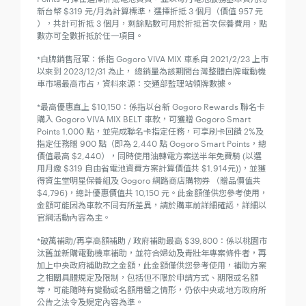
新台幣 $319 元/月為計算標準，選擇折抵 3 個月（價值 957 元
），共計可折抵 3 個月，剩餘點數可用於折抵首次保養費用，點
數亦可全數折抵於任一項目。
*白牌銷售冠軍：係指 Gogoro VIVA MIX 車系自 2021/2/23 上市
以來到 2023/12/31 為止， 總銷量為該期間台灣整體白牌電動機
車市場最高市占，資料來源：交通部監理站領牌數據。
*最高優惠直上 $10,150：係指以台新 Gogoro Rewards 聯名卡
購入 Gogoro VIVA MIX BELT 車款，可獲贈 Gogoro Smart
Points 1,000 點，並完成聯名卡指定任務，可享刷卡回饋 2%及
指定任務贈 900 點（即為 2,440 點 Gogoro Smart Points，總
價值最高 $2,440），同時使用油轉電方案送半年免費騎 (以選
用月繳 $319 自由省電池資費方案計算價值共 $1,914元))，並獲
得資生堂明星保養組及 Gogoro 網路商店購物券 （贈品價值共
$4,796)，總計優惠價值共 10,150 元。此金額僅供您參考使用，
金額可能因為車款不同有所差異，請於購車前詳細確認，詳細以
官網活動內容為主。
*破萬補助/再享高額補助 / 政府補助最高 $39,800：係以桃園市
汰舊並新購電動機車補助，並符合婦幼及青壯年專案條件者，再
加上中央政府補助款之金額，此金額僅供您參考使用，補助方案
之相關具體規定及限制，包括但不限於申請方式、期限或名額
等，可能隨時有變動或名額用罄之情形，仍依中央或地方政府所
公告之法令及規定內容為準。