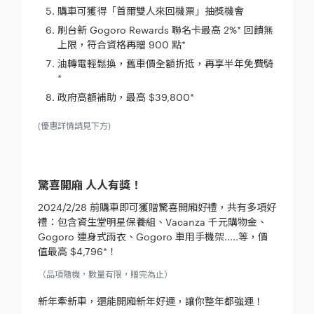
購車可獲得「首爾雙人來回機票」抽獎機會
刷台新 Gogoro Rewards 聯名卡最高 2%* 回饋無
上限，符合資格再贈 900 點*
油轉電輕鬆換，舊車價全額折抵，再享半年免費騎
*
政府高額補助，最高 $39,800*
(優惠詳情請見下方)
驚喜開廂 人人有獎！
2024/2/28 前購車即可獲贈驚喜開廂好禮，共有多項好
禮：包含資生堂明星保養組、Vacanza 千元購物金、
Gogoro 連身式雨衣、Gogoro 車用手機架.....等，價
值最高 $4,796*！
（品項隨機，數量有限，贈完為止）
新年牽新車，還能開廂新年好運，讓你整年都強運！