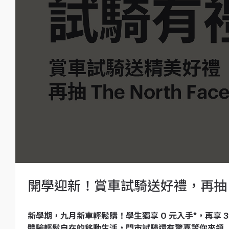
開學迎新！賞車試騎送好禮，再抽 The
新學期，九月新車輕鬆購！學生獨享 0 元入手*，再享 36
體驗輕鬆自在的移動生活，門市試騎還有驚喜等你來領