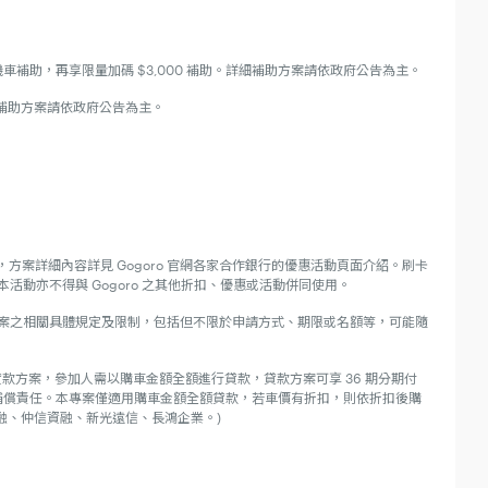
助，再享限量加碼 $3,000 補助。詳細補助方案請依政府公告為主。
細補助方案請依政府公告為主。
分期方案，方案詳細內容詳見 Gogoro 官網各家合作銀行的優惠活動頁面介紹。刷卡
且本活動亦不得與 Gogoro 之其他折扣、優惠或活動併同使用。
補助方案之相關具體規定及限制，包括但不限於申請方式、期限或名額等，可能隨
參加之專案貸款方案，參加人需以購車金額全額進行貸款，貸款方案可享 36 期分期付
償或補償責任。本專案僅適用購車金額全額貸款，若車價有折扣，則依折扣後購
融、仲信資融、新光遠信、長鴻企業。)
請勿參加本活動。