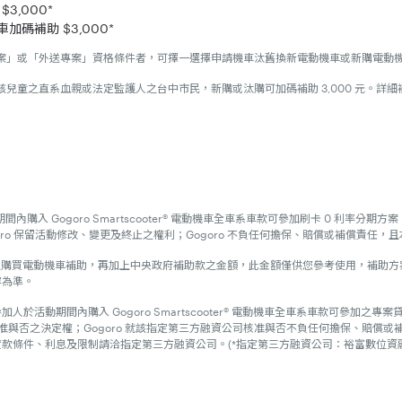
,000*
碼補助 $3,000*
」或「外送專案」資格條件者，可擇一選擇申請機車汰舊換新電動機車或新購電動機車補
該兒童之直系血親或法定監護人之台中市民，新購或汰購可加碼補助 3,000 元。詳
間內購入 Gogoro Smartscooter® 電動機車全車系車款可參加刷卡 0 利率
goro 保留活動修改、變更及終止之權利；Gogoro 不負任何擔保、賠償或補償責任，
汰舊換新之購買電動機車補助，再加上中央政府補助款之金額，此金額僅供您參考使用，
容為準。
專案，參加人於活動期間內購入 Gogoro Smartscooter® 電動機車全車系車款可
核准與否之決定權；Gogoro 就該指定第三方融資公司核准與否不負任何擔保、賠
款條件、利息及限制請洽指定第三方融資公司。(*指定第三方融資公司：裕富數位資
之同時，即視為同意接受本注意事項之規範；如不願同意本注意事項之全部或一部份，