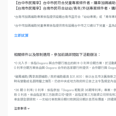
【台中市民獨享】台中市民符合兒童專案條件者，購車加碼補助 $3
【台南市民獨享】台南市民符合幼幼/青年/外送專案條件者，購車加
*台南市加碼補助專案係指提供設籍台南市且符合「幼幼專案」或「青年專案
*台中市加碼補助兒童專案係指提供育有設籍台中市之12歲以下兒童，且為
立即試算
相關條件以及限制適用，參加前請詳閱如下活動辦法：
*0 元入手：係指Gogoro 與合作銀行推出的刷卡 0 利率分期方案，於活動期
0 利率分期方案係由與 Gogoro 合作的各家銀行所提供，合作銀行與 Go
*破萬補助/再享高額補助 / 政府補助最高 $31,800：係以台北市
時有變動或名額用罄之情形，仍依中央或地方政府所公告之法令及規定內
*36 期 0 利率/ 0 利率：係指參加「Gogoro 輕鬆貸 36期零利率」
款 0 利息。係由指定第三方融資公司*提供，該指定第三方融資公司保有
車金額全額貸款。一次給付車款與分期付款將因分期計息而有價差，詳細貸
注意事項
欲參加 「 開學迎新，試騎有禮 」（下稱「本活動」）之消費者於參加