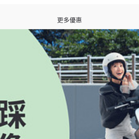
期間」）只要至全台 Gogoro 活動門市賞車試騎任一車款，完成後加入
The North Face
Line
ine 官方帳號聯繫，敬請留意 。
更多優惠
要求 Gogoro 將贈品折現、替換為其他物品，或將受贈資格移轉予他人；參加人亦
含服務中心及交車中心），欲了解確切活動時間及地點者請洽鄰近門市。
om/tw/privacy-policy/
；參加者同意 Gogoro 於辦理本活動得獎聯絡事宜、活
負責執行前述各項事務，該廠商得於必要範圍內使用參加者之個人資料；除本活動辦法另有
贈資格移轉予他人；惟 Gogoro 得變更獎項及其內容，得獎者同意無條件接受 Gogo
於贈送或提供各種形式之禮品、折扣、現金及／或服務，招攬非特定之消費者，以累積本
智慧財產權（以下簡稱「作品」），均不可撤回地授權主辦單位及 Gogoro 為永久
goro 為設計、製作、剪輯、重製、公開發表年度影片等目的之商業使用，並得自
用範圍之多寡及作品之完整與否。主辦單位及 Gogoro 亦無須就前開使用之內容
無須另行通知；Gogoro 對本活動擁有最終解釋權。