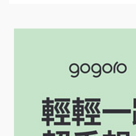
2024 年 9 月 2 日起至 2024 年 9 月 30 日止（下稱「活動
中獎名單將由 The North Face 於 2024 年 10 月 31 日前透過 L
贈品均以實物為準，參加人不得挑選，網頁或廣宣上圖片僅供參考。亦不得
接受 Gogoro 所替換之等值物品。
全台 Gogoro 活動門市： Gogoro 全台直營與加盟門市 （不
參加者須同意接受 Gogoro 隱私權保護政策：
https://www.gogoro.c
參加者所填寫之個人資料；參加者並同意 Gogoro 得委託協力廠商
Gogoro 隱私權保護政策之規範。
得獎者不得要求 Gogoro 將本活動獎項折現、替換為其他物品，或將受
參加人不得直接或間接，親自或透過第三人，以任何不當方式，包括但不限
將直接取消該參加人之抽獎資格。
獎品內容與規格以實物為準，網頁或廣宣上圖片僅供參考。
參加人為參加本活動而使用之照片、文字、分享、肖像權及其他可能涉及之
不限於平面、電視及社群）為任何使用，包括但不限於主辦單位及 Go
剪輯、增減、及標示或與他人之作品之全部或一部為組合或結合，不論使
本活動注意事項所提及之金額，其幣值均為新台幣。
Gogoro 保留隨時增刪、調整、暫停或取消本活動內容及細節之權利，