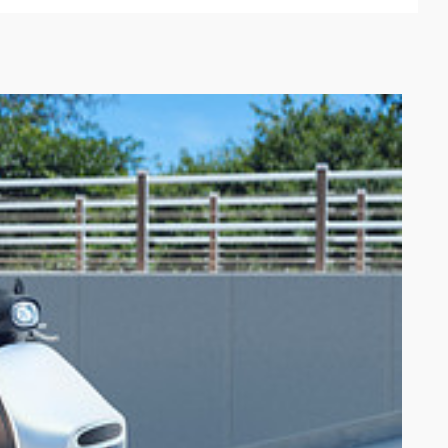
@官方帳號，即有機會抽限量 The North Face 折疊環保袋（限量 45 個）。
不得轉售贈品。惟 Gogoro 得變更贈品品項及內容，參加人同意無條件
動分析或其他活動網頁上所聲明之方式及特定目的範圍內，得蒐集、處理及利用
規定外， Gogoro 關於參加者個人資料之使用及參加者之權益悉依
ro 所替換之等值獎項。
活動抽獎資格。經 Gogoro 認定使用不當方式招攬者， Gogoro
、無償及不限區域使用，且同意主辦單位及 Gogoro 於各媒體（包括但
行或委由第三人就該等作品之全部或一部，為重製、編輯、修改、公開發表、
、態樣及形式，提供參加人進行審閱或同意。