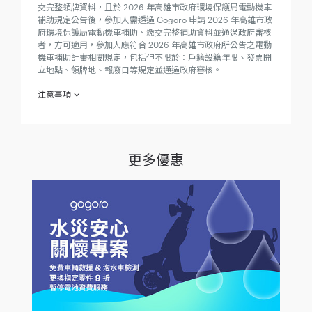
交完整領牌資料，且於 2026 年高雄市政府環境保護局電動機車
補助規定公告後，參加人需透過 Gogoro 申請 2026 年高雄市政
府環境保護局電動機車補助、繳交完整補助資料並通過政府審核
者，方可適用，參加人應符合 2026 年高雄市政府所公告之電動
機車補助計畫相關規定，包括但不限於：戶籍設籍年限、發票開
立地點、領牌地、報廢日等規定並通過政府審核。
注意事項
購買指定車款贈 ”智慧擴充服務”
欲參加「購買指定車款贈 ”智慧擴充服務” 」（下稱「本專案」）
之參加人（下稱「參加人」）於參加之同時，即視為同意接受本
更多優惠
注意事項之規範；如不同意本注意事項之全部或一部份，請勿參
加本專案。
參加人於西元（下同） 2025 年 12 月 29 日至 2026 年 3 月 2 日
止（下稱「活動期間」），至 Gogoro® 直營、加盟門市、社區
店、特約推廣站、或家樂福、大全聯、momo 等指定通路，購買
Gogoro SuperSport 系列 及 Gogoro Premium 系列
Smartscooter® 智慧電動機車並付清全額者（需於活動期間建立
訂單並開立發票，依 Gogoro 門市系統記錄為主），即可獲得
「智慧擴充服務」（下稱「贈品」）。指定車款數量有限，售完
為止。
Gogoro SuperSport 系列 可獲贈之「智慧擴充服務」對應項目