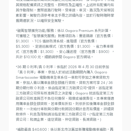
其規格配備資訊之完整性、即時性及正確性。上述所有配備均有
其作動限制，實際道路行駛時，受車速、車況、路況及天候等因
素影響，駕駛仍須參考車主手冊之詳細內容，並於行駛時隨時掌
握周遭狀況，以確保安全駕駛。
*破萬智慧擴充功能/服務：係以 Gogoro Premium 系列計算，
可獲贈之「智慧擴充服務」對應項目為：賽道碼錶（官方售價：
$1,300）、TCS 循跡防滑系統 - 進階版（官方售價：
$5,300）、定速巡航模式（官方售價：$1,300）、省力牽車模
式（官方售價：$1,300）、安心護送燈 （官方售價：$900），
共計 $10,100 元，細節請參閱 Gogoro 官方網站。
*36 期 0 利率/真 0 利率：係指於 2026 年 4 月 30 日前參加
「真 0 利率」專案，參加人於前述活動期間內購入 Gogoro
Smartscooter 電動機車全車系任一車款可參加之專案貸款方
案，參加人需以購車金額全額進行貸款，貸款方案可享 24 / 36
期分期付款 0 利息。係由指定第三方融資公司*提供，該指定第
三方融資公司保有核准與否之決定權；Gogoro 就該指定第三方
融資公司核准與否不負任何擔保、賠償或補償責任。本專案僅適
用購車金額全額貸款，若車價有折扣，則依折扣後購車金額全額
貸款。一次給付車款與分期付款將因分期計息而有價差，詳細貸
款條件、利息及限制請洽指定第三方融資公司。(*指定第三方融
資公司：和潤企業、遠信資融、仲信資融、長鴻資融。)
*補助最高 $40,600：係以新北市汰舊並新購電動機車補助，再