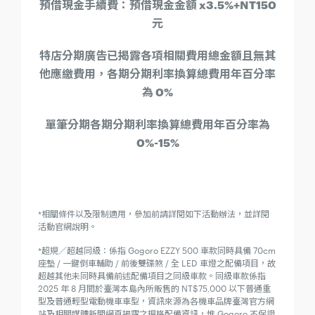
預借現金手續費：預借現金金額 x3.5%+NT150
元
特店分期廣告已揭露各項相關費用總金額且無其
他應繳費用，各期分期利率換算總費用年百分率
為 0%
單筆分期各期分期利率換算總費用年百分率為
0%-15%
*相關條件以及限制適用，參加前請詳閱如下活動辦法，並詳閱
活動官網說明。
*超規／超越同級：係指 Gogoro EZZY 500 車款同時具備 70cm
座墊 / 一鍵倒車輔助 / 前後雙碟煞 / 全 LED 車燈之配備項目，故
超越其他未同時具備前述配備項目之同級車款。同級車款係指
2025 年 8 月間於臺灣本島內所販售的 NT$75,000 以下普通重
型及普通輕型電動機車車型，資訊來源為各機車品牌臺灣官方網
站及相關媒體新聞網頁揭露之規格配備資訊，惟 Gogoro 不保證