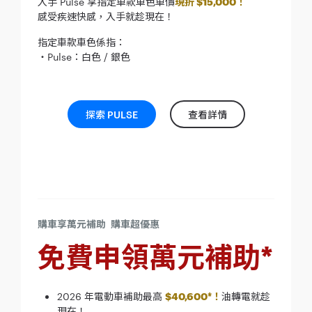
入手 Pulse 享指定車款車色車價
現折 $15,000！
感受疾速快感，入手就趁現在！
指定車款車色係指：
・Pulse：白色 / 銀色
探索 PULSE
查看詳情
購車享萬元補助 購車超優惠
免費申領萬元補助*
2026 年電動車補助最高
$40,600*！
油轉電就趁
現在！