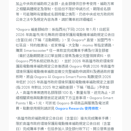
加上中央政府補助款之金額，此金額僅供您參考使用，補助方案
之相關具體規定及限制，包括但不限於申請方式、期限或名額
等，可能隨時有變動或名額用罄之情形，仍依中央或地方政府所
公告之法令及規定內容為準，請於購車前詳細確認。
*Gogoro 補差額給你：係指西元(下同) 2026 年 1 月 1 日起至
2026 年高雄市/彰化縣政府環境保護局電動機車補助規定公告日
(含當日)前 (下稱「活動期間」)，至 Gogoro® 直營、加盟門市、
社區店、特約推廣站、或家樂福、大全聯、momo 等指定通路，
購買 Smartscooter® 任一車款並完成購車手續及付清全額者
（需於活動期間建立訂單並開立發票及繳交完整領牌資料，依
Gogoro 門市系統記錄為主），並於 2026 年高雄市政府環境保
護局電動機車補助規定公告後透過 Gogoro 申請 2026 年高雄市
環境保護局電動機車補助並繳交完整補助申請資料及通過政府審
核時，將由 Gogoro 以 Gogoro Smart Points 點數提供 2026
年低於 2025 年高雄市政府環境保護局電動機車補助規定之差額
(指 2026 年對比 2025 年之補助差額，下稱「贈品」)予參加
人。高雄市專案適用名額限額 100 名，數量有限，送完為止。詳
細相關資格與點數發放認定請見下方注意事項。Gogoro Smart
Points 1 點 = 1 元，可折抵 Gogoro 多項商品與服務及電池資
費。點數使用規則請詳見
Gogoro Rewards 使用條款
。
*高雄市政府補助規定公告日前（含當日）搶先完成購車手續：
限於高雄市政府環境保護局電動機車補助規定公告日前（含當
日）完成購車手續，包括參加人須全額付款下訂、開立發票並繳