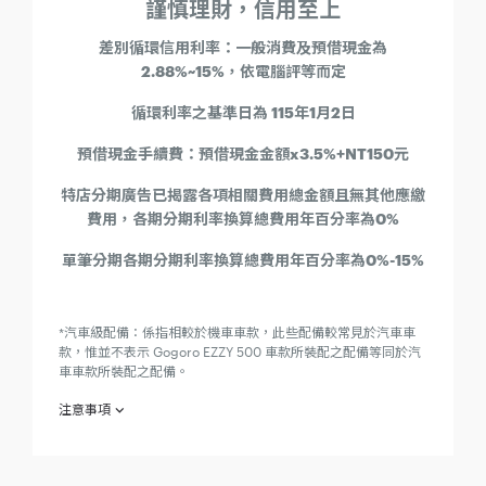
謹慎理財，信用至上
差別循環信用利率：一般消費及預借現金為
2.88%~15%，依電腦評等而定
循環利率之基準日為 115年1月2日
預借現金手續費：預借現金金額x3.5%+NT150元
特店分期廣告已揭露各項相關費用總金額且無其他應繳
費用，各期分期利率換算總費用年百分率為0%
單筆分期各期分期利率換算總費用年百分率為0%-15%
*汽車級配備：係指相較於機車車款，此些配備較常見於汽車車
款，惟並不表示 Gogoro EZZY 500 車款所裝配之配備等同於汽
車車款所裝配之配備。
注意事項
購買 Gogoro EZZY 500 玩具總動員系列贈 Gogoro Smart
Points 3,828 點