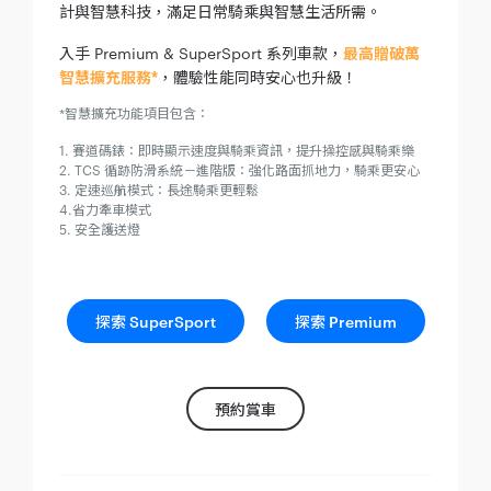
計與智慧科技，滿足日常騎乘與智慧生活所需。
入手 Premium & SuperSport 系列車款，
最高贈破萬
智慧擴充服務*
，體驗性能同時安心也升級！
*智慧擴充功能項目包含：
1. 賽道碼錶：即時顯示速度與騎乘資訊，提升操控感與騎乘樂
2. TCS 循跡防滑系統－進階版：強化路面抓地力，騎乘更安心
3. 定速巡航模式：長途騎乘更輕鬆
4.省力牽車模式
5. 安全護送燈
探索 SuperSport
探索 Premium
預約賞車