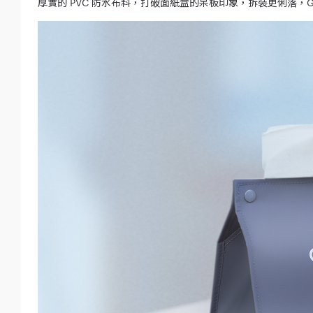
厚實的 PVC 防水布料，打破面紙盒的呆板印象，拆裝更俐落，G