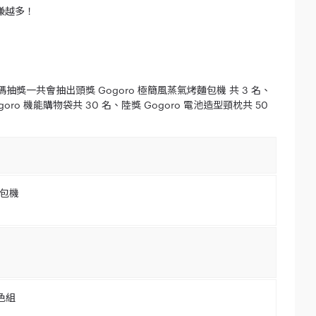
賺越多！
加碼抽獎一共會抽出頭獎 Gogoro 極簡風蒸氣烤麵包機 共 3 名、
ogoro 機能購物袋共 30 名、陸獎 Gogoro 電池造型頸枕共 50
麵包機
色組