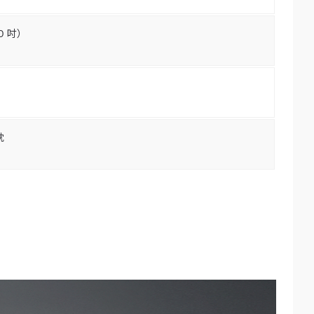
0 吋）
枕