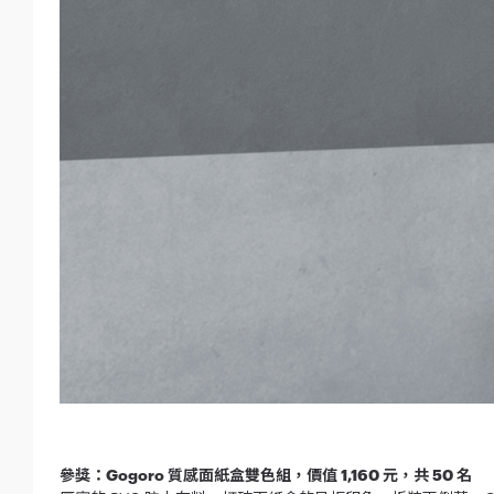
參獎：Gogoro 質感面紙盒雙色組，價值 1,160 元，共 50 名