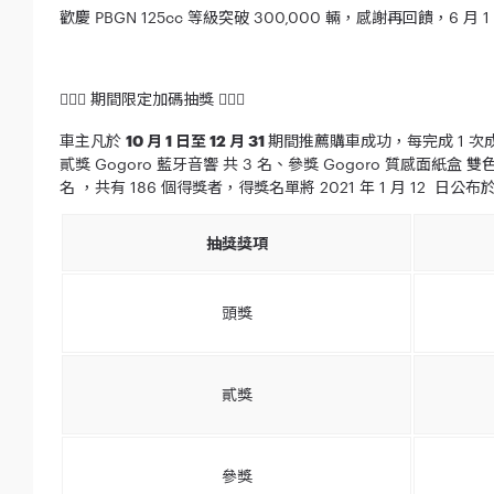
歡慶 PBGN 125cc 等級突破 300,000 輛，感謝再回饋，
6 月 
💁🏻‍♂️ 期間限定加碼抽獎 💁🏻‍♀️
車主凡於
10 月 1 日至 12 月 31
期間推薦購車成功，每完成 1 次成功
貳獎 Gogoro 藍牙音響 共 3 名、參獎 Gogoro 質感面紙盒 雙
名 ，共有 186 個得獎者，得獎名單將 2021 年 1 月 12 日公
抽獎獎項
頭獎
貳獎
參獎