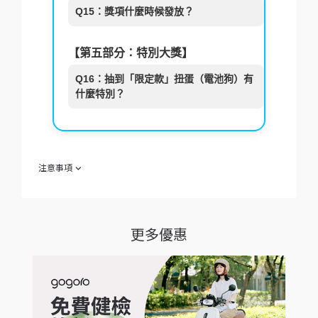
Q15：獎項什麼時候發放？
【第五部分：特別大獎】
Q16：抽到「限定款」扭蛋（電池狗）有
什麼特別？
注意事項
欲參加 ｜ Gogoro 扭蛋蒐集趣活動｜（下稱「本活動」）之消費
者（下稱「參加人」）於參加同時，即視為同意接受本活動注意
事項之規範；如不願同意本注意事項之全部或一部份，請勿參加
本活動。
更多優惠
活動時間：2026/3/9 11:00 - 2026/5/10 23:59 (5/4 -
5/10：停止換電累積，仍可消耗剩餘扭蛋機會、贈送與徵
求)
活動資格：2026/5/4 前擁有 Gogoro 車輛的 Gogoro 車主
扭蛋蒐集趣資料統計區間：2026/3/9 - 2026/5/10
參加人須同意接受 Gogoro 隱私權政策：