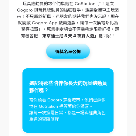
玩具總動員的夥伴們集結在 GoStation 了！這次
Gogoro 與玩具總動員的強強聯手，邀請全體車主玩起
來！不只屬於新車，老朋友的期待我們也沒忘記。現在
就開啟 Gogoro App 啟動遊戲，讓每一次換電都化為
「驚喜扭蛋」，蒐集指定組合不僅能帶走限量好禮，還
有機會把「
東京迪士尼 5 天 4 夜雙人遊
」抱回家！
得獎名單公佈
還記得那些陪伴你長大的玩具總動員
夥伴嗎？
當你騎著 Gogoro 穿梭城市，他們已經悄
悄在 GoStation 裡等著給你驚喜。
讓每一次換電日常，都是一場與經典角色
重逢的冒險旅程！