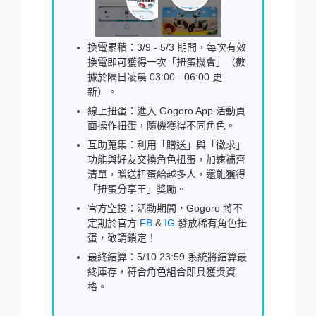
換電累積：3/9 - 5/3 期間，每次有效
換電即可獲得一次「扭蛋機會」（數
據於隔日凌晨 03:00 - 06:00 更
新）。
線上扭蛋：進入 Gogoro App 活動頁
面操作扭蛋，隨機獲得不同角色。
互助蒐集：利用「贈送」與「徵求」
功能與好友交換角色扭蛋，加速補齊
清單，贈送扭蛋給越多人，還能獲得
「扭蛋分享王」獎勵。
官方空投：活動期間，Gogoro 將不
定期於官方
FB
&
IG
發放稀有角色扭
蛋，敬請鎖定！
最終結算：5/10 23:59 系統將結算最
終庫存，符合角色組合即具獲獎資
格。