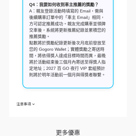
Q4：我要如何收到車主推薦的獎勵？
A：親友登錄活動時填寫的 Email，需與
後續購車訂單中的「車主 Email」相同，
方可認定推薦成功。親友完成購車並領牌
交車後，系統將更新推薦紀錄並累積您的
推薦獎勵。
點數將於獎勵紀錄更新後次月底前發放至
您的 Gogoro Wallet；實體獎勵之寄送時
間，將依得獎人達成目標時間而異，最晚
將於活動結束後三個月內寄送至得獎人指
定地址；2027 百 GO 夜行 VIP 套組預計
則將於明年活動前一個月與得獎者聯繫。
注意事項
欲參加 ｜ Gogoro 車主推薦獎勵計劃｜（下稱「本活動」）之
消費者（下稱「參加人」）於參加同時，即視為同意接受本活動
注意事項之規範；如不願同意本注意事項之全部或一部份，請勿
參加本活動。
更多優惠