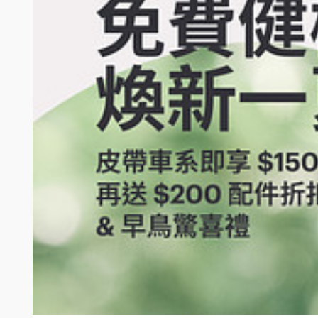
參加人不得要求 Gogoro 將獎品折現、替換為其他物品，或將受贈
獎品為隨機贈送，其款式、尺寸、顏色等均以實物為準，推薦人不得挑選。
獎品之相關稅款扣繳事宜，依中華民國財政部《各類所得扣繳率標準》規定
幣 1,001 至新台幣 20,000 者無須扣繳機會中獎稅款；(2) 
為非中華民國境內居住之個人，得依 20% 稅率扣繳計算稅款；(4)
參加人於參加本活動時所提供之相關資料（包括但不限於中文真實姓名、手機
會將該個人資料揭露予第三人或用於蒐集目的以外之其他用途。參加人應
參加人不得直接或間接，親自或透過第三人，以任何不當方式，包括但不限
將直接取消該參加人獲得贈品之資格。
本注意事項所提及金額之幣值均為新台幣。
Gogoro 保留隨時增刪、調整、暫停或取消本活動內容及細節之權利