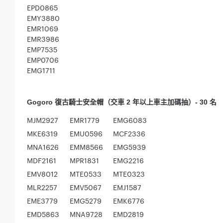
EPD0865
EMY3880
EMR1069
EMR3986
EMP7535
EMP0706
EMG1711
Gogoro 復古騎士安全帽（交車 2 年以上車主加碼抽）- 30 名
MJM2927
EMR1779
EMG6083
MKE6319
EMU0596
MCF2336
MNA1626
EMM8566
EMG5939
MDF2161
MPR1831
EMG2216
EMV8012
MTE0533
MTE0323
MLR2257
EMV5067
EMJ1587
EME3779
EMG5279
EMK6776
EMD5863
MNA9728
EMD2819