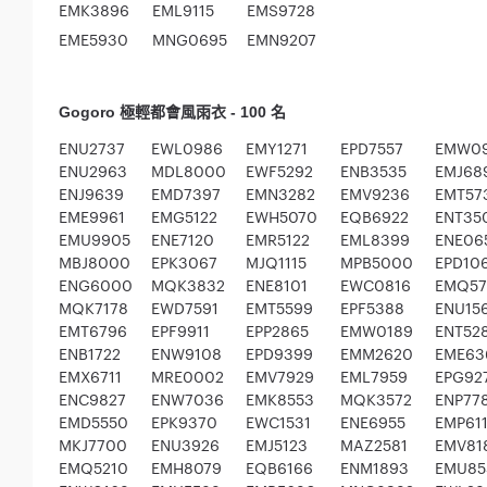
EMK3896
EML9115
EMS9728
EME5930
MNG0695
EMN9207
Gogoro 極輕都會風雨衣 - 100 名
ENU2737
EWL0986
EMY1271
EPD7557
EMW0
ENU2963
MDL8000
EWF5292
ENB3535
EMJ68
ENJ9639
EMD7397
EMN3282
EMV9236
EMT57
EME9961
EMG5122
EWH5070
EQB6922
ENT35
EMU9905
ENE7120
EMR5122
EML8399
ENE06
MBJ8000
EPK3067
MJQ1115
MPB5000
EPD10
ENG6000
MQK3832
ENE8101
EWC0816
EMQ57
MQK7178
EWD7591
EMT5599
EPF5388
ENU15
EMT6796
EPF9911
EPP2865
EMW0189
ENT52
ENB1722
ENW9108
EPD9399
EMM2620
EME63
EMX6711
MRE0002
EMV7929
EML7959
EPG92
ENC9827
ENW7036
EMK8553
MQK3572
ENP77
EMD5550
EPK9370
EWC1531
ENE6955
EMP611
MKJ7700
ENU3926
EMJ5123
MAZ2581
EMV81
EMQ5210
EMH8079
EQB6166
ENM1893
EMU85