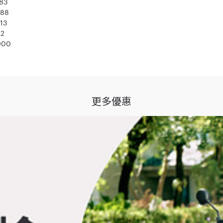
83
88
13
62
900
注意事項之規範；如不願同意本注意事項之全部或一部，請勿參加本活動。
止（下稱「活動期間」），參加人於 Gogoro® 全台服務中心，參與新春健檢活動，且於202
更多優惠
得獎者指定的「贈品寄送地址」。
如 Gogoro 無法成功投遞獎品或聯繫到參加人（以主動聯絡 3 次為限），或參加人
遞補受贈名額。
加人未依前揭期限前於本活動頁面填寫相關資訊，均視同放棄其抽獎及受贈資格， Gogo
性，Gogoro 有權不需說明，直接刪除得獎者之抽獎和得獎資格，並採順位候補不
動聯絡 3 次為限）獲選之參加人時，視為該參加人放棄參加資格，