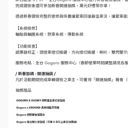
完成健檢後還可參加新春開運抽獎，萬元好禮等你拿！
透過新春健檢完整的查修與保養讓愛車回復最佳車況，讓愛車能夠
【系統檢修】
輪胎與輪圈系統、煞車系統、傳動系統
【功能檢查】
感應器校正、頭燈車燈切換鍵、方向燈切換鍵、喇叭、雙閃警示燈
服務地點：全台 Gogoro 服務中心（春節營業時間調整請見各
/ 新春加碼 - 開運抽獎 /
凡於活動期間完成車輛健檢之車主，可獲得「開運抽獎」機會（每人
抽獎贈品
GOGORO X SUOMY 極輕量全罩式安全帽
Gogoro x XROUND 真無線藍牙耳機
Gogoro 極輕都會風雨衣
Gogoro 復古騎士安全帽（交車 2 年以上車主加碼抽）