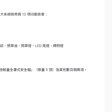
系統檢修與 13 項功能檢查：
認、煞車油、煞車燈、LED 尾燈、牌照燈
極輕量全罩式安全帽」（限量 5 頂）及其他數百個獎項。