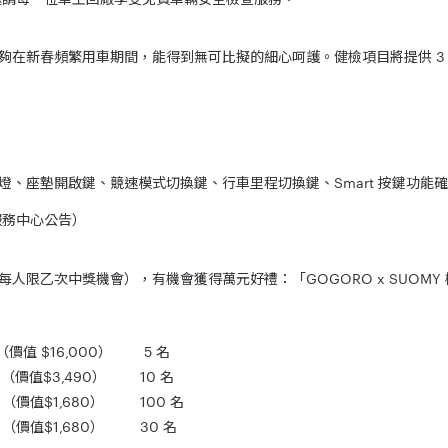
在新春頻繁用車期間，能得到無可比擬的細心呵護。健檢項目將提供 3 大
、座墊開啟鍵、競速模式切換鍵、行車里程切換鍵、Smart 按鍵功能確
服務中心公告）
限乙次中獎機會），有機會獲得萬元好禮：「GOGORO x SUOMY 
（價值 $16,000）
5 名
（價值$3,490）
10 名
（價值$1,680）
100 名
（價值$1,680）
30 名