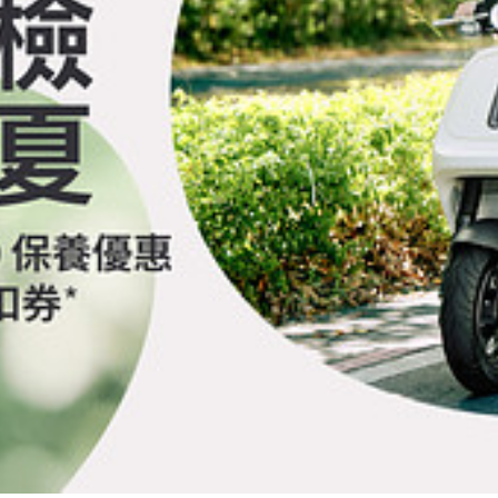
資格移轉予他人；參加人不得轉售獎品。
因獎品數量有限， Gogoro 得變更贈送之品項及內容，推薦人同意無條件接受 Go
辦理，獎項價值應列入得獎者當年度個人所得，說明如下：(1) 得獎獎品金額在新台幣 
依據中華民國稅法規定，中獎獎項金額在 $1,001 以上者，得獎者須申報年度綜合所得稅，除
 其他未盡事宜悉依中華民國稅法相關規定辦理。
電話、E-mail 等，下稱「個人資料」），將供 Gogoro 確認得獎者身分、進
保證所提供之個人資料均為真實，未有冒用或盜用之情事；如有虛偽不實，Gogoro
於贈送或提供各種形式之禮品、折扣、現金及 / 或服務，招攬非特定之消費者，以累積取
，無須另行通知。