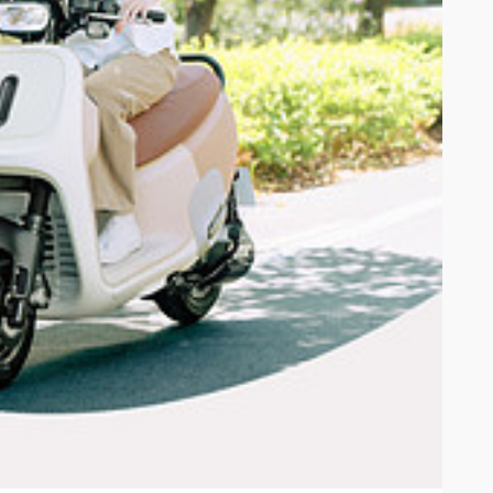
goro 所替換之等值獎品。
20,001 元以上，得獎者必須扣繳 10% 稅款；得獎獎品金額介於新台
得獎者要求寄發扣繳憑單者外，Gogoro將不會主動寄送扣繳憑單；(3) 得獎者若
行相關聯繫以及從事行銷活動（以下簡稱「蒐集目的」）之用；Gogoro 不
 得取消其參加及/或得獎權益。
得贈品之數量。經 Gogoro 認定使用不當方式招攬者， Gogoro