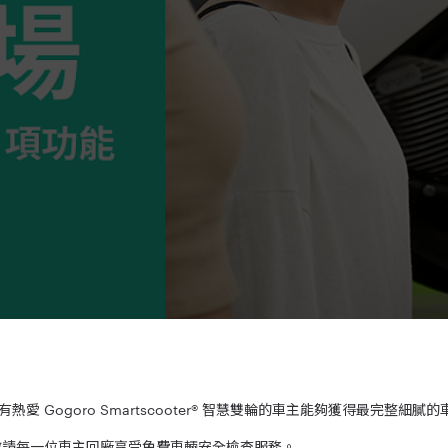
愛 Gogoro Smartscooter® 智慧雙輪的車主能夠獲得最完整細膩
服務，邀請每一位車主回廠享受免費車輛安全檢查服務。