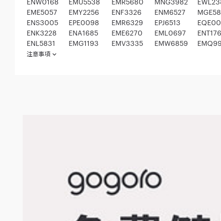
ENW0168
EMU5538
EMR5680
MNG3982
EWL23
EME5057
EMY2256
ENF3326
ENM6527
MGE58
ENS3005
EPE0098
EMR6329
EPJ6513
EQE00
ENK3228
ENA1685
EME6270
EML0697
ENT17
ENL5831
EMG1193
EMV3335
EMW6859
EMQ9
注意事項
欲參加本活動之消費者（下稱「參加人」）於參加之同時，即視為同意本
西元（下同）2021 年 2 月 3 日起至 2021 年 3 月 31 日
1.1 GOGORO X SUOMY 極輕量全罩式安全帽，共計5名。
1.2 Gogoro x XROUND 真無線藍牙耳機，共計10名。
1.3 Gogoro 極輕都會風雨衣，共計100名。
1.4 Gogoro 復古騎士安全帽，共計30名。
本活動之抽獎及獎品發放方式如下：
2.1 得獎者名單經抽出後，預計於2021年5月31日前，直接寄送至
2.2 參加人同意，經成功投遞至「贈品寄送地址」即視為獎品交付完成。
寫錯誤，均視同放棄受贈資格， Gogoro 除不提供任何補償外，亦不
參加人至晚應於 2021年4月5日 前至本活動網站登錄活動資訊，參
每人於活動期間僅有乙次抽獎機會，若有重複登錄行為進而影響活動公平
參加人應確保提供資料之正確性，如因資料有誤或無法成功聯繫（以主