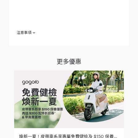
注意事項
欲參加 ｜關於那位想買車的朋友 - 揪來試｜（下稱「本活動」）
之消費者（包含推薦人及被推薦人）於參加之同時，即視為同意
接受本活動注意事項之規範；如不願同意本注意事項之全部或一
部，請勿參加本活動。
更多優惠
自西元（下同）2022 年 4 月 1 日起至 2022 年 7 月 31 日止
（下稱「活動期間」），Smartscooter® 智慧電動機車（下
稱「智慧電動機車」）車主（下稱「推薦人」，惟不包含法
人/非法人團體車主、Gogoro® 直營/加盟門市人員、
Gogoro®特約推廣站人員），推薦親友（下稱「被推薦人」
完成試騎 Gogoro® Smartscooter® 智慧電動機車，被推薦
人完成試騎並提供試騎資料予 Gogoro ，經 Gogoro 確認資
料無誤者，即屬「成功推薦」。首次推薦成功，推薦人即可
獲得「門市折抵金」之抽獎機會（每人僅於首次完成成功推
薦，可享一次抽獎機會），推薦人數達指定門檻，推薦人另
可獲得「指定金額門市折抵金」（數量有限，額滿為止）。
為確保中獎者權益，參加本活動之推薦人及被推薦人務必提
供正確之個人資料（姓名、手機號碼及 E-mail 信箱、推薦
人車牌號碼/訂單編號）， 並確認手機號碼及 E-mail 信箱皆
為真實且處於可隨時正常接收訊息及郵件之狀態，以利
煥新一夏！皮帶車系享專屬免費健檢及 $150 保養優惠，再送 $200 配件折扣及早鳥驚喜禮
Go