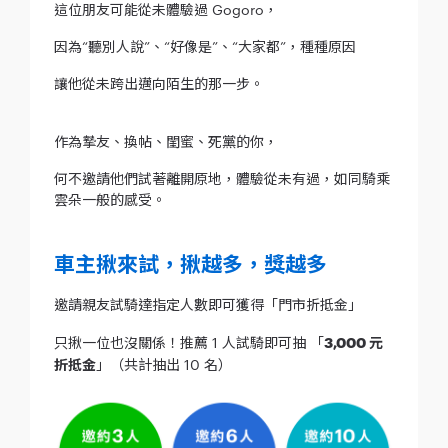
這位朋友可能從未體驗過 Gogoro，
因為“聽別人說”、“好像是”、“大家都”，種種原因
讓他從未跨出邁向陌生的那一步。
作為摯友、換帖、閨蜜、死黨的你，
何不邀請他們試著離開原地，體驗從未有過，如同騎乘
雲朵一般的感受。
車主揪來試，揪越多，獎越多
邀請親友試騎達指定人數即可獲得「門市折抵金」
只揪一位也沒關係！推薦 1 人試騎即可抽 「
3,000 元
折抵金
」（共計抽出 10 名）