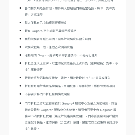
各門檻獎項名額有限，如參與人數超過門檻設定名額，將以「先到先
得」方式派發
每人僅具有乙次抽獎與得獎機會
現有 Gogoro 車主試騎不具備回饋資格
預約試騎表單送出時間，需早於試騎資料建立時間
試騎次數無上限，僅限乙次回饋資格
活動期間 Gogoro 將隨時公告額滿情形，不再另行通知
折抵金匯入之車牌，以當時試乘者提供之資料為（車牌號碼）為準。不
提供事後變更
折抵金將於活動結束後統一發放，預計最晚於 9 / 30 前完成匯入
折抵金可用於購買品牌精品、車用配件、零件耗材、維修保養等項目
不得要求將門市折抵金轉換成現金
門市折抵金將以直接登錄於 Gogoro® 服務中心系統之方式發放，於折
抵金登錄於 Gogoro® 服務中心系統後，消費者可至全台 Gogoro® 服
務中心消費折抵使用（無法於網路商店使用）。門市折抵金可用於購買
原廠配件精品、維修保養（含工資）使用。限單次交易結帳時使用且不
提供找零。