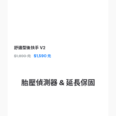
舒適型後扶手 V2
$1,890 元
$1,590 元
胎壓偵測器 & 延長保固