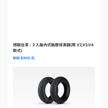
絕版出清：2 入胎內式胎壓偵測器(限 V2,V3,V4
款式)
折扣 $300 元