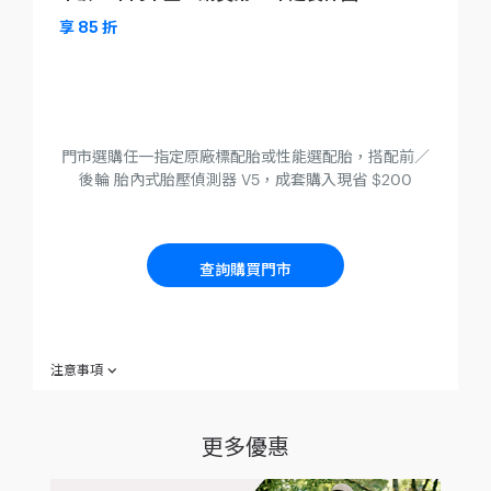
享 85 折
門市選購任一指定原廠標配胎或性能選配胎，搭配前／
後輪 胎內式胎壓偵測器 V5，成套購入現省 $200
查詢購買門市
注意事項
AXM 注意事項：
上述圖片僅供示意，請以實際產品為主。
更多優惠
欲參加本活動之消費者（下稱「參加人」）於參加之同時，即
視為同意本注意事項之規範；如不願同意本注意事項之全部或
一部，請勿參加本活動。