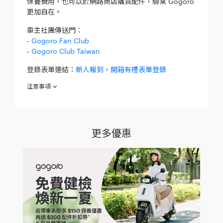
保養費用，也可以於網路商店購買配件，騎乘 Gogoro
更加自在。
車主社團傳送門：
-
Gogoro Fan Club
-
Gogoro Club Taiwan
登錄表單連結：
新人報到，開箱有禮表單登錄
注意事項
欲參加 ｜新人報到，開箱有禮｜（下稱「本活動」）之消費者於
參加同時，即視為同意接受本活動注意事項之規範；如不願同意
本注意事項之全部或一部份，請勿參加本活動。
更多優惠
自西元（下同）2023 年 10 月 1 日起至 2024 年 6 月 30 日
止（下稱「活動期間」），完成購買 Gogoro®
Smartscooter® 智慧電動機車（下稱「智慧電動機車」）之
車主（惟不包含法人/非法人團體車主、Gogoro® 直營/加盟
門市人員、Gogoro®特約推廣站人員），於交車後分享購車
/ 交車心得 50 字以上、另附購車 / 交車照片或影片並於貼文
@gogorotaiwan 及 #Letsgogoro，於特定網路平台
(Facebook / instagram / Dcard / mobile01) 並登錄於
「新人報到，開箱有禮」活動網站，經 Gogoro 確認資料無
誤者，即屬「成功開箱分享」。首次開箱分享成功，車主即
可獲得「100 點 Gogoro Smart Points 點數(下稱「點
數」」（每人僅限獲贈乙次）。