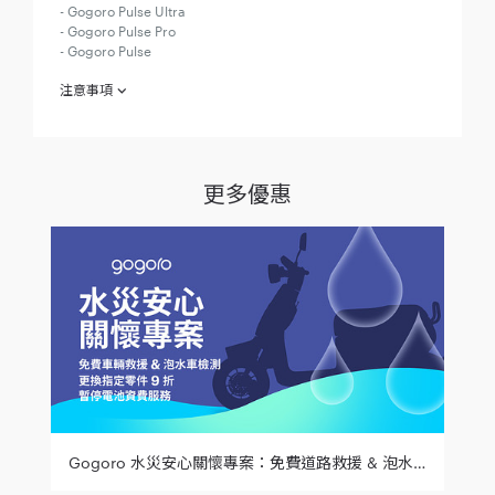
- Gogoro Pulse Ultra
- Gogoro Pulse Pro
- Gogoro Pulse
注意事項
「購買指定車款贈免費性能升級」注意事項
欲參加「購買指定車款贈免費性能升級」（下稱「本專案」）之
參加人（下稱「參加人」）於參加之同時，即視為同意接受本注
更多優惠
意事項之規範；如不同意本注意事項之全部或一部份，請勿參加
本專案。
參加人於西元（下同）2025 年 7 月 8 日至 2025 年 7 月 27 日
止（下稱「活動期間」），至 Gogoro® 直營、加盟門市、社區
店、特約推廣站、或家樂福、大潤發、momo 等指定通路，購買
Gogoro SuperSport（ACE 除外）* / Premium 並付清全額
（需於活動期間建立訂單並開立發票，依 Gogoro 門市系統記錄
為主），可獲得「TCS 循跡防滑系統-進階版（價值 $5,300）
（法人或非法人團體恕不適用）」（下稱「贈品」）。指定車款
數量有限，售完為止。
*Gogoro SuperSport ACE 恕不適用加贈「TCS 循跡防滑系
統-進階版」優惠活動
Gogoro 水災安心關懷專案：免費道路救援 & 泡水車輛檢測、更換指定零件 9 折，以及暫停電池資費服務