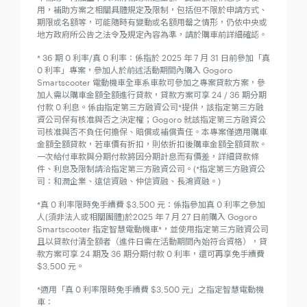
用，補助方案之相關具體規定及限制，包括但不限於申請方式、
期限或名額等，可能隨時有變動或名額用罄之情形，仍依中央或
地方政府所公告之法令及規定內容為準，請於購車前詳細確認。
* 36 期 0 利率/真 0 利率：係指於 2025 年 7 月 31 日前參加「真
0 利率」專案，參加人於前述活動期間內購入 Gogoro
Smartscooter 電動機車全車系車款可參加之專案貸款方案，參
加人需以購車金額全額進行貸款，貸款方案可享 24 / 36 期分期
付款 0 利息。係由指定第三方融資公司*提供，該指定第三方融
資公司保有核准與否之決定權；Gogoro 就該指定第三方融資公
司核准與否不負任何擔保、賠償或補償責任。本專案僅適用購車
金額全額貸款，若車價有折扣，則依折扣後購車金額全額貸款。
一次給付車款與分期付款將因分期計息而有價差，詳細貸款條
件、利息及限制請洽指定第三方融資公司。(*指定第三方融資公
司：和潤企業、遠信資融、仲信資融、長鴻資融。)
*真 0 利率限時免手續費 $3,500 元：係指參加真 0 利率之參加
人(須非法人或相關團體)於2025 年 7 月 27 日前購入 Gogoro
Smartscooter 指定智慧電動機車*，並使用指定第三方融資公司
且以貸款付清全額者（進件日需在活動期間內始符合資格），貸
款方案可享 24 期及 36 期分期付款 0 利率，還可再享免手續費
$3,500 元。
*適用「真 0 利率限時免手續費 $3,500 元」之指定智慧電動機
車：