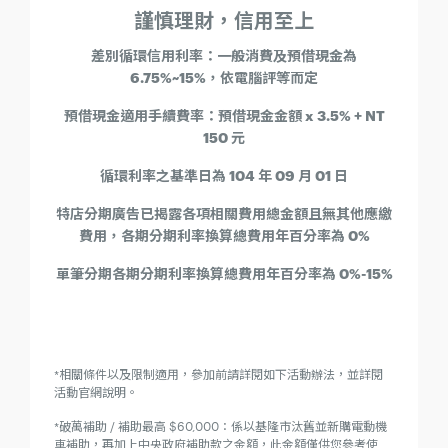
謹慎理財，信用至上
差別循環信用利率：一般消費及預借現金為
6.75%~15%，依電腦評等而定
預借現金適用手續費率：預借現金金額 x 3.5% + NT
150 元
循環利率之基準日為 104 年 09 月 01 日
特店分期廣告已揭露各項相關費用總金額且無其他應繳
費用，各期分期利率換算總費用年百分率為 0%
單筆分期各期分期利率換算總費用年百分率為 0%-15%
*相關條件以及限制適用，參加前請詳閱如下活動辦法，並詳閱
活動官網說明。
*破萬補助 / 補助最高 $60,000：係以基隆市汰舊並新購電動機
車補助，再加上中央政府補助款之金額，此金額僅供您參考使