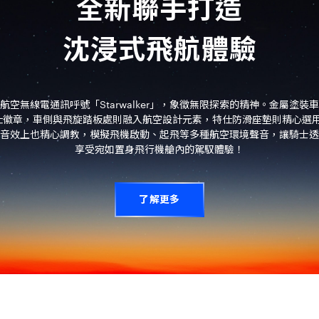
全新聯手打造
沈浸式飛航體驗
空無線電通訊呼號「Starwalker」，象徵無限探索的精神。金屬塗
ker 特仕徽章，車側與飛旋踏板處則融入航空設計元素，特仕防滑座墊則精心
音效上也精心調教，模擬飛機啟動、起飛等多種航空環境聲音，讓騎士透
享受宛如置身飛行機艙內的駕馭體驗！
了解更多