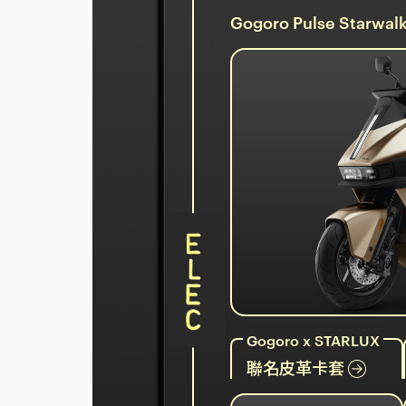
Gogoro Pulse Starw
Gogoro x STARLUX
聯名皮革卡套