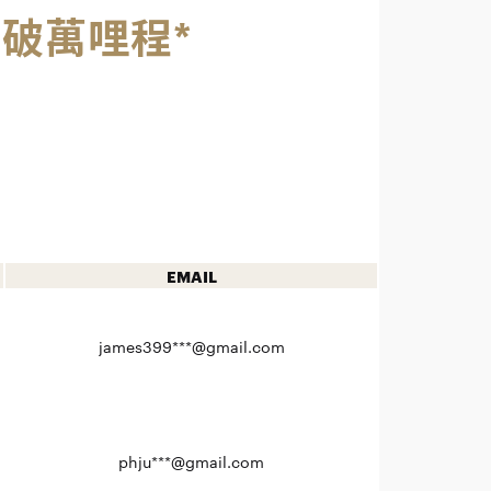
破萬哩程*
EMAIL
james399***@gmail.com
phju***@gmail.com