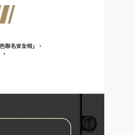
、「同車色聯名安全帽」、
」，