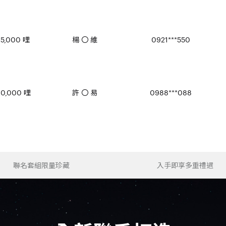
5,000 哩
楊 〇 維
0921***550
0,000 哩
許 〇 易
0988***088
聯名套組
限量珍藏
入手即享
多重禮遇