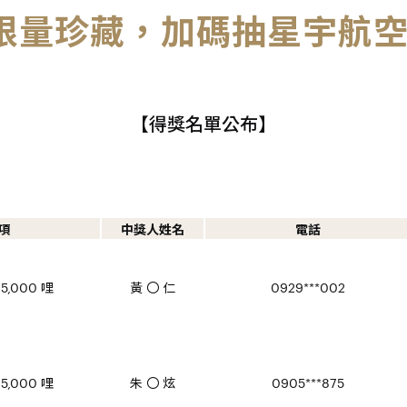
限量珍藏，加碼抽星宇航空
【得獎名單公布】
項
中獎人姓名
電話
5,000 哩
黃 〇 仁
0929***002
5,000 哩
朱 〇 炫
0905***875