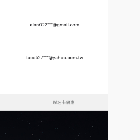
alan022***@gmail.com
taco527***@yahoo.com.tw
聯名卡優惠