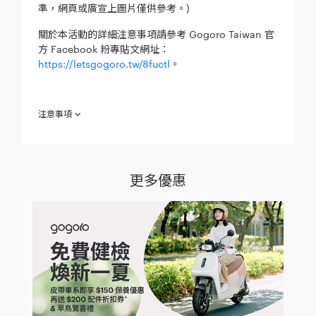
準，網頁或廣宣上圖片僅供參考。)
關於本活動的詳細注意事項請參考 Gogoro Taiwan 官
方 Facebook 粉專貼文網址：
https://letsgogoro.tw/8fuctl
。
注意事項
搜集徽章活動注意事項：
欲參加「搜集徽章活動」（下稱「本活動」）之消費者（下稱
「參加人」）於參加之同時，即視為同意本注意事項之規範；如
更多優惠
不願同意本注意事項之全部或一部，請勿參加本活動：
活動時間：2025/12/12 10:00 - 2025/12/25 23:59
活動資格：所有 Gogoro / PBGN 車主，不限資費方案。
獲得徽章方式：本活動徽章共 5 款。只要符合以下騎乘里程
數就可以獲得不同 Level 聖誕節徽章，里程公里數越長、就
能離聖誕村越近，發現聖誕老人的真面目！徽章累積進度可
於 Gogoro App / Gogoro Network App「帳號與設定」>
「徽章成就」查看。同一車主恕無法重複領取同一徽章。
Level 1 徽章：活動期間騎乘累積 20 公里
Level 2 徽章：活動期間騎乘累積 50 公里