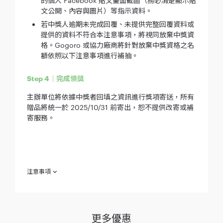
的個人 Facebook 貼文畫面截圖（務必清楚顯示貼
文公開、內容與圖片）等指示資料。
若中獎人逾期未完成回覆、未提供完整回覆資料或
提供的資料不符合本注意事項，將視同放棄中獎資
格。Gogoro 或協力廠商將針對放棄中獎資格之名
額依照以下注意事項進行補抽。
Step 4｜完成領獎
主辦單位將依據中獎者回填之資訊進行獎項寄送，所有
贈品將統一於 2025/10/31 前寄出，恕不提供改寄或補
寄服務。
注意事項
欲參加【2025 高雄大探險】（下稱「本活動」) 之參加者（下稱
「參加人」）於參加之同時，即視為同意接受本注意事項之規
範；如不同意本注意事項之全部或一部份，請勿參加本活動。
更多優惠
【集章活動注意事項】